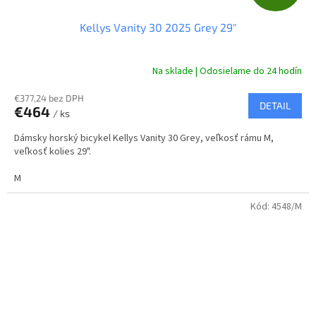
A
Kellys Vanity 30 2025 Grey 29"
D
A
Na sklade | Odosielame do 24 hodín
R
€377,24 bez DPH
DETAIL
€464
/ ks
M
Dámsky horský bicykel Kellys Vanity 30 Grey, veľkosť rámu M,
O
veľkosť kolies 29".
M
Kód:
4548/M