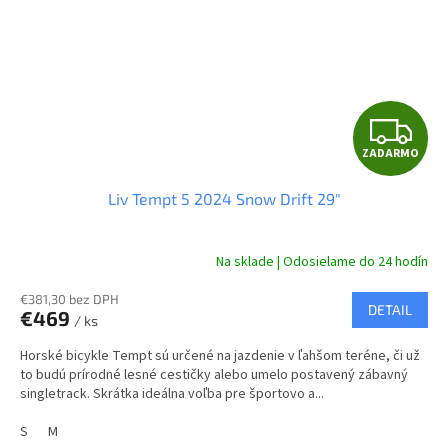
Z
ZADARMO
A
Liv Tempt 5 2024 Snow Drift 29"
D
A
Na sklade | Odosielame do 24 hodín
R
€381,30 bez DPH
DETAIL
€469
/ ks
M
Horské bicykle Tempt sú určené na jazdenie v ľahšom teréne, či už
O
to budú prírodné lesné cestičky alebo umelo postavený zábavný
singletrack. Skrátka ideálna voľba pre športovo a...
S
M