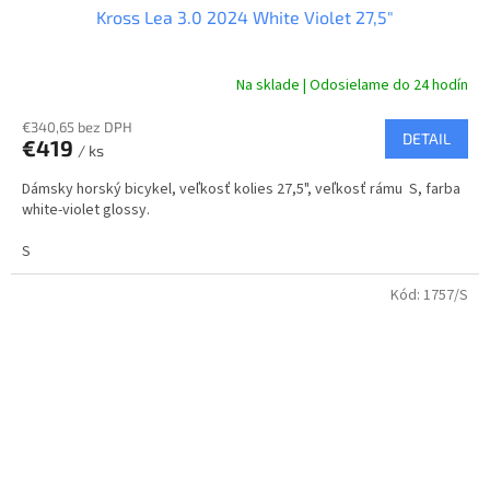
Kross Lea 3.0 2024 White Violet 27,5"
D
A
Na sklade | Odosielame do 24 hodín
R
€340,65 bez DPH
DETAIL
€419
/ ks
M
Dámsky horský bicykel, veľkosť kolies 27,5", veľkosť rámu S, farba
O
white-violet glossy.
S
Kód:
1757/S