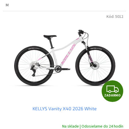
M
Kód:
5012
Z
ZADARMO
A
KELLYS Vanity X40 2026 White
D
A
Na sklade | Odosielame do 24 hodín