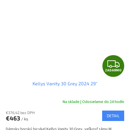
Z
ZADARMO
A
Kellys Vanity 30 Grey 2024 29"
D
A
Na sklade | Odosielame do 24 hodín
R
€376,42 bez DPH
DETAIL
€463
/ ks
M
Dámsky horský bicykel Kellys Vanity 30 Grey, veľkosť rámu M,