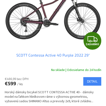
p
r
o
d
u
k
t
Z
o
ZADARMO
v
A
SCOTT Contessa Active 40 Purple 2022 29"
D
A
Na sklade | Odosielame do 24 hodín
R
€486,99 bez DPH
DETAIL
€599
/ ks
M
Horský dámsky bicykel SCOTT CONTESSA ACTIVE 40 - dámsky
O
model na ľahkom hliníkovom ráme s výbornou geometriou,
vybavenú sadou SHIMANO Altus a prevody 2x9, ktoré zvládnu...