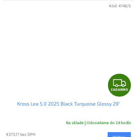
Kód:
4748/S
Z
ZADARMO
A
Kross Lea 5.0 2025 Black Turquoise Glossy 29"
D
A
Na sklade | Odosielame do 24 hodín
R
€373,17 bez DPH