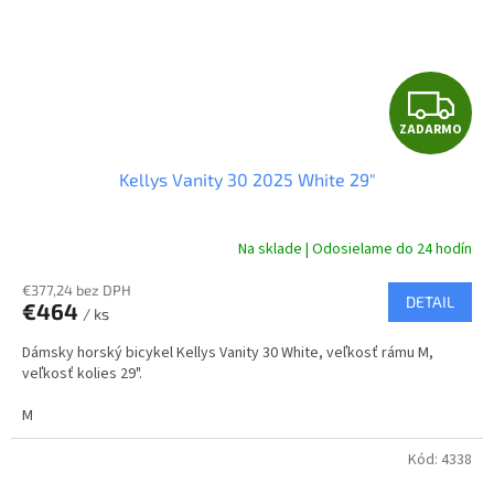
Z
ZADARMO
A
Kellys Vanity 30 2025 White 29"
D
A
Na sklade | Odosielame do 24 hodín
R
€377,24 bez DPH
DETAIL
€464
/ ks
M
Dámsky horský bicykel Kellys Vanity 30 White, veľkosť rámu M,
O
veľkosť kolies 29".
M
Kód:
4338