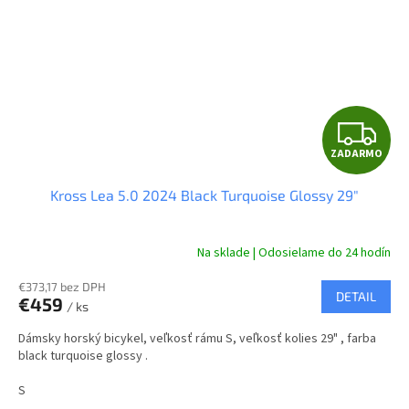
Z
ZADARMO
A
Kross Lea 5.0 2024 Black Turquoise Glossy 29"
D
A
Na sklade | Odosielame do 24 hodín
R
€373,17 bez DPH
DETAIL
€459
/ ks
M
Dámsky horský bicykel, veľkosť rámu S, veľkosť kolies 29" , farba
O
black turquoise glossy .
S