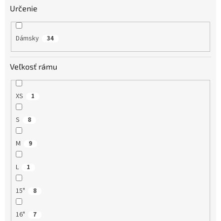
Určenie
Dámsky
34
Veľkosť rámu
XS
1
S
8
M
9
L
1
15"
8
16"
7