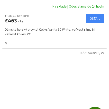
A
Na sklade | Odosielame do 24 hodín
R
€376,42 bez DPH
DETAIL
€463
/ ks
M
Dámsky horský bicykel Kellys Vanity 30 White, veľkosť rámu M,
O
veľkosť kolies 29".
M
Kód:
6260/29/XS