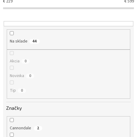
€
219
€
599
p
r
o
d
u
k
Na sklade
44
t
o
v
Akcia
0
Novinka
0
Tip
0
Značky
Cannondale
2