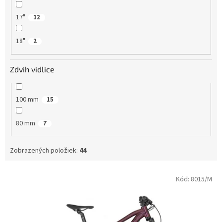
17"
12
18"
2
Zdvih vidlice
100 mm
15
80 mm
7
Zobrazených položiek:
44
V
Kód:
8015/M
ý
p
i
s