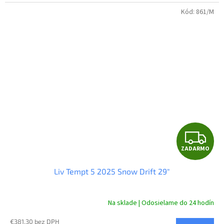
Kód:
861/M
Z
ZADARMO
A
Liv Tempt 5 2025 Snow Drift 29"
D
A
Na sklade | Odosielame do 24 hodín
R
€381,30 bez DPH