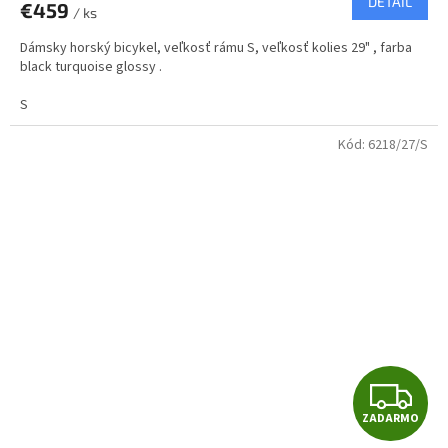
DETAIL
€459
/ ks
M
Dámsky horský bicykel, veľkosť rámu S, veľkosť kolies 29" , farba
O
black turquoise glossy .
S
Kód:
6218/27/S
Z
ZADARMO
A