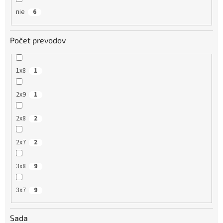
nie
6
Počet prevodov
1x8
1
2x9
1
2x8
2
2x7
2
3x8
9
3x7
9
Sada