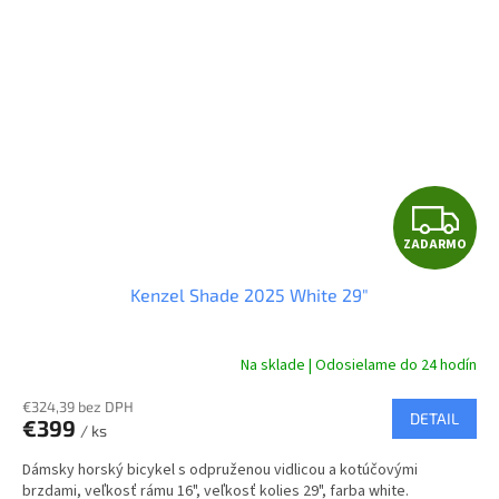
Z
ZADARMO
A
Kenzel Shade 2025 White 29"
D
A
Na sklade | Odosielame do 24 hodín
R
€324,39 bez DPH
DETAIL
€399
/ ks
M
Dámsky horský bicykel s odpruženou vidlicou a kotúčovými
brzdami, veľkosť rámu 16", veľkosť kolies 29", farba white.