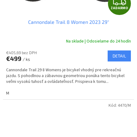
Z
ZADARMO
A
Cannondale Trail 8 Women 2023 29"
D
A
Na sklade | Odosielame do 24 hodín
R
€405,69 bez DPH
DETAIL
€499
/ ks
M
Cannondale Trail 29 8 Womens je bicykel vhodný pre rekreačnú
O
jazdu. S pohodlnou a zábavnou geometriou ponúka tento bicykel
veľmi vysokú tuhosť a ovládateľnosť. Prispieva k tomu...
M
Kód:
4470/M