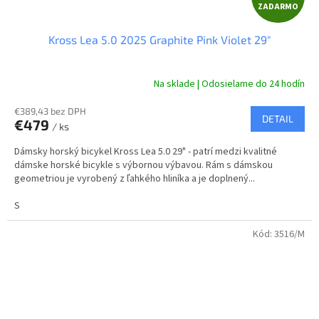
ZADARMO
A
Kross Lea 5.0 2025 Graphite Pink Violet 29"
D
A
Na sklade | Odosielame do 24 hodín
R
€389,43 bez DPH
DETAIL
€479
/ ks
M
Dámsky horský bicykel Kross Lea 5.0 29" - patrí medzi kvalitné
O
dámske horské bicykle s výbornou výbavou. Rám s dámskou
geometriou je vyrobený z ľahkého hliníka a je doplnený...
S
Kód:
3516/M