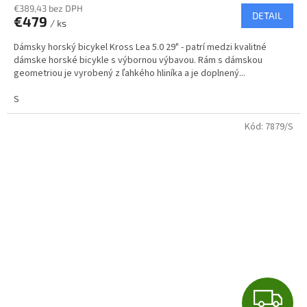
R
€389,43 bez DPH
DETAIL
€479
/ ks
M
Dámsky horský bicykel Kross Lea 5.0 29" - patrí medzi kvalitné
O
dámske horské bicykle s výbornou výbavou. Rám s dámskou
geometriou je vyrobený z ľahkého hliníka a je doplnený...
S
Kód:
7879/S
Z