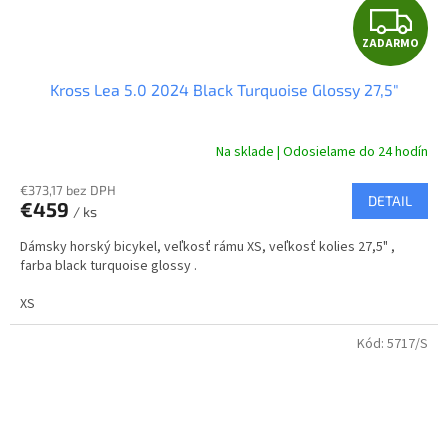
Z
ZADARMO
A
Kross Lea 5.0 2024 Black Turquoise Glossy 27,5"
D
A
Na sklade | Odosielame do 24 hodín
R
€373,17 bez DPH
DETAIL
€459
/ ks
M
Dámsky horský bicykel, veľkosť rámu XS, veľkosť kolies 27,5" ,
O
farba black turquoise glossy .
XS
Kód:
5717/S