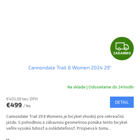
Z
ZADARMO
A
Cannondale Trail 8 Women 2024 29"
D
A
Na sklade | Odosielame do 24 hodín
R
€405,69 bez DPH
DETAIL
€499
/ ks
M
Cannondale Trail 29 8 Womens je bicykel vhodný pre rekreačnú
O
jazdu. S pohodlnou a zábavnou geometriou ponúka tento bicykel
veľmi vysokú tuhosť a ovládateľnosť. Prispieva k tomu...