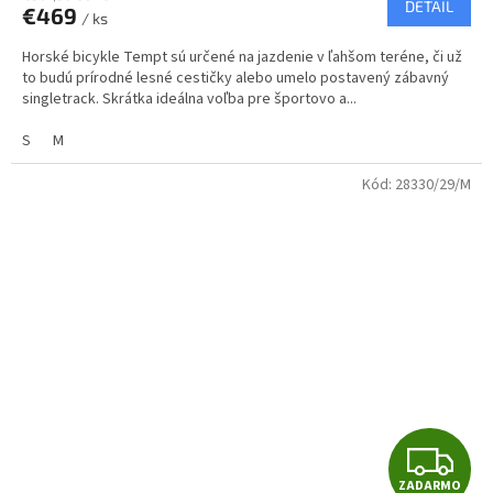
DETAIL
€469
/ ks
M
Horské bicykle Tempt sú určené na jazdenie v ľahšom teréne, či už
O
to budú prírodné lesné cestičky alebo umelo postavený zábavný
singletrack. Skrátka ideálna voľba pre športovo a...
S
M
Kód:
28330/29/M
Z
ZADARMO