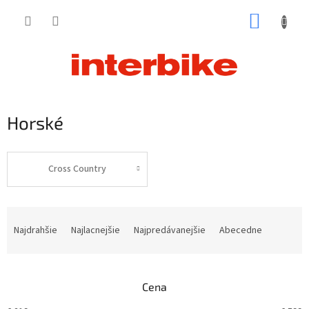
Prejsť
NÁKUP
na
obsah
KOŠÍK
Horské
Cross Country
R
a
Najdrahšie
Najlacnejšie
Najpredávanejšie
Abecedne
d
e
n
Cena
i
e