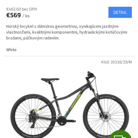
R
€462,60 bez DPH
DETAIL
€569
/ ks
M
Horský bicykel s dámskou geometriou, vynikajúcimi jazdnými
O
vlastnosťami, kvalitnými komponentmi, hydraulickými kotúčovými
brzdami, páčkovým radením.
White
Kód:
35326/29/M