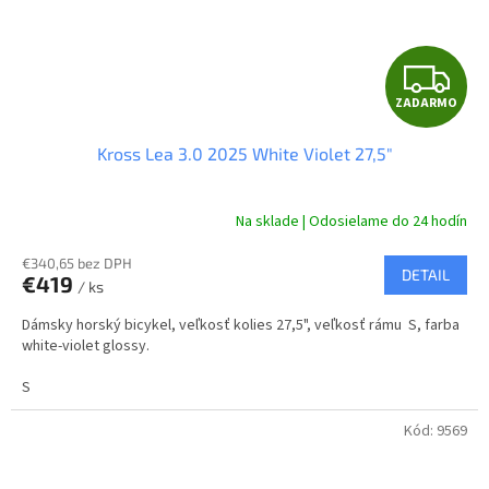
Z
ZADARMO
A
Kross Lea 3.0 2025 White Violet 27,5"
D
A
Na sklade | Odosielame do 24 hodín
R
€340,65 bez DPH
DETAIL
€419
/ ks
M
Dámsky horský bicykel, veľkosť kolies 27,5", veľkosť rámu S, farba
O
white-violet glossy.
S
Kód:
9569