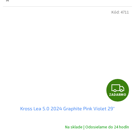
M
Kód:
4711
Z
ZADARMO
A
Kross Lea 5.0 2024 Graphite Pink Violet 29"
D
A
Na sklade | Odosielame do 24 hodín