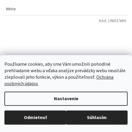
O
White
Kód:
19883/WHI
Používame cookies, aby sme Vám umožnili pohodlné
prehliadanie webu a vďaka analýze prevádzky webu neustále
zlepšovali jeho funkcie, výkon a použiteľnosť.
Ochrana
osobných údajov.
Z
Nastavenie
ZADARMO
A
Objednaný tovar si môžete prevziať osobne v predajni SELEKTRA,
Kenzel Shade 2026 White 29"
D
Družstevná 1143/24, Partizánske, tel.: 038/7490000. Všetok tovar je
Odmietnuť
Súhlasím
ihneď dostupný na našom sklade.
A