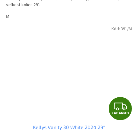
O
veľkosť kolies 29".
M
Kód:
391/M
Z
ZADARMO
A
Kellys Vanity 30 White 2024 29"
D