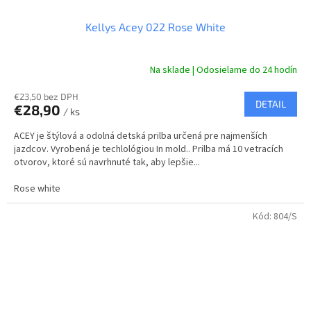
Kellys Acey 022 Rose White
Na sklade | Odosielame do 24 hodín
€23,50 bez DPH
DETAIL
€28,90
/ ks
ACEY je štýlová a odolná detská prilba určená pre najmenších
jazdcov. Vyrobená je techlológiou In mold.. Prilba má 10 vetracích
otvorov, ktoré sú navrhnuté tak, aby lepšie...
Rose white
Kód:
804/S