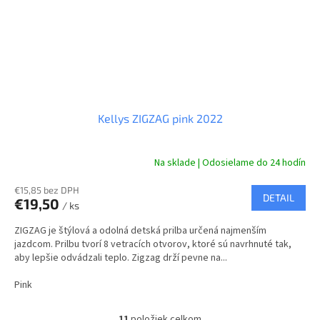
Kellys ZIGZAG pink 2022
Na sklade | Odosielame do 24 hodín
€15,85 bez DPH
DETAIL
€19,50
/ ks
ZIGZAG je štýlová a odolná detská prilba určená najmenším
jazdcom. Prilbu tvorí 8 vetracích otvorov, ktoré sú navrhnuté tak,
aby lepšie odvádzali teplo. Zigzag drží pevne na...
Pink
11
položiek celkom