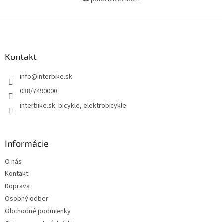
O
v
l
Z
á
á
d
p
a
ä
Kontakt
c
t
i
info
@
interbike.sk
i
e
p
e
038/7490000
r
interbike.sk, bicykle, elektrobicykle
v
k
y
v
Informácie
ý
p
O nás
i
s
Kontakt
u
Doprava
Osobný odber
Obchodné podmienky