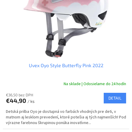
p
r
o
d
u
k
t
o
v
Uvex Oyo Style Butterfly Pink 2022
Na sklade | Odosielame do 24 hodín
€36,50 bez DPH
DETAIL
€44,90
/ ks
Detská prilba Oyo je dostupná vo farbách vhodných pre deti, v
matnom aj lesklom prevedení, ktoré potešia aj tých najmenších! Pod
výrazne farebnou škrupinou ponúka inovatívne...