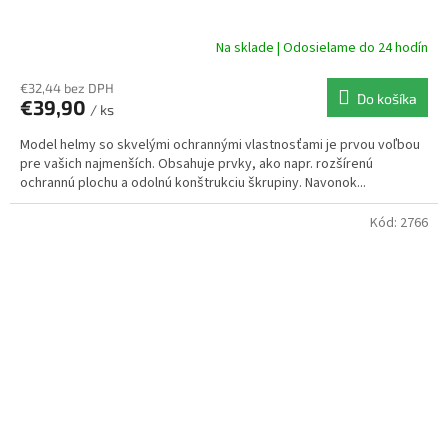
Na sklade | Odosielame do 24 hodín
€32,44 bez DPH
Do košíka
€39,90
/ ks
Model helmy so skvelými ochrannými vlastnosťami je prvou voľbou
pre vašich najmenších. Obsahuje prvky, ako napr. rozšírenú
ochrannú plochu a odolnú konštrukciu škrupiny. Navonok...
Kód:
2766