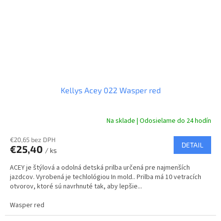
Kellys Acey 022 Wasper red
Na sklade | Odosielame do 24 hodín
€20,65 bez DPH
DETAIL
€25,40
/ ks
ACEY je štýlová a odolná detská prilba určená pre najmenších
jazdcov. Vyrobená je techlológiou In mold.. Prilba má 10 vetracích
otvorov, ktoré sú navrhnuté tak, aby lepšie...
Wasper red