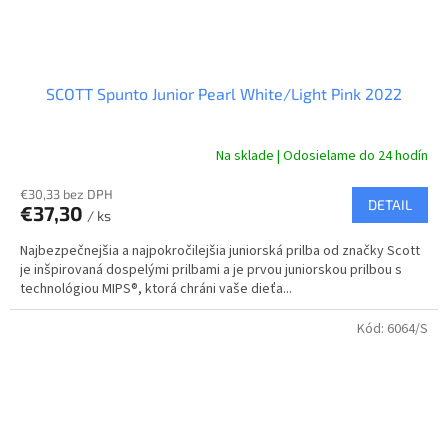
SCOTT Spunto Junior Pearl White/Light Pink 2022
Na sklade | Odosielame do 24 hodín
€30,33 bez DPH
DETAIL
€37,30
/ ks
Najbezpečnejšia a najpokročilejšia juniorská prilba od značky Scott
je inšpirovaná dospelými prilbami a je prvou juniorskou prilbou s
technológiou MIPS®, ktorá chráni vaše dieťa...
Kód:
6064/S