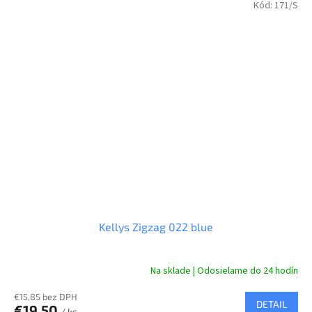
Kód:
171/S
Kellys Zigzag 022 blue
Na sklade | Odosielame do 24 hodín
€15,85 bez DPH
DETAIL
€19,50
/ ks