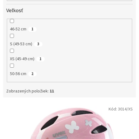
Veľkosť
46-52 cm
1
S (49-53 cm)
3
XS (45-49 cm)
1
50-56 cm
2
Zobrazených položiek:
11
V
Kód:
3014/XS
ý
p
i
s