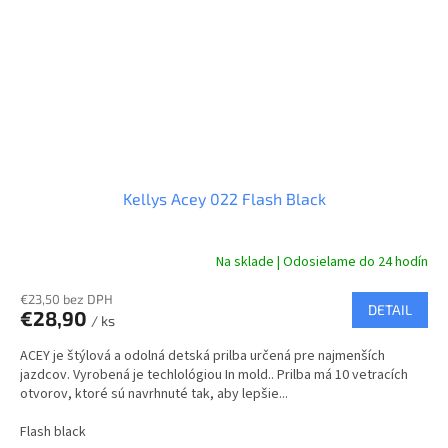
Kellys Acey 022 Flash Black
Na sklade | Odosielame do 24 hodín
€23,50 bez DPH
DETAIL
€28,90
/ ks
ACEY je štýlová a odolná detská prilba určená pre najmenších
jazdcov. Vyrobená je techlológiou In mold.. Prilba má 10 vetracích
otvorov, ktoré sú navrhnuté tak, aby lepšie...
Flash black