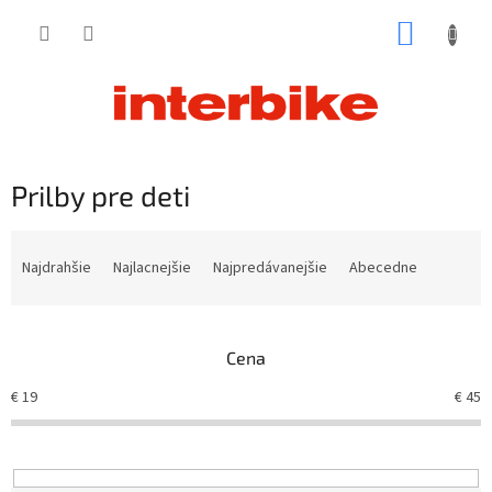
Prejsť
NÁKUP
na
obsah
KOŠÍK
Prilby pre deti
R
a
Najdrahšie
Najlacnejšie
Najpredávanejšie
Abecedne
d
e
n
Cena
i
e
€
19
€
45
p
r
o
d