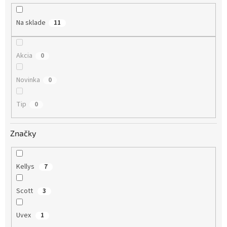
u
k
Na sklade
11
t
o
v
Akcia
0
Novinka
0
Tip
0
Značky
Kellys
7
Scott
3
Uvex
1