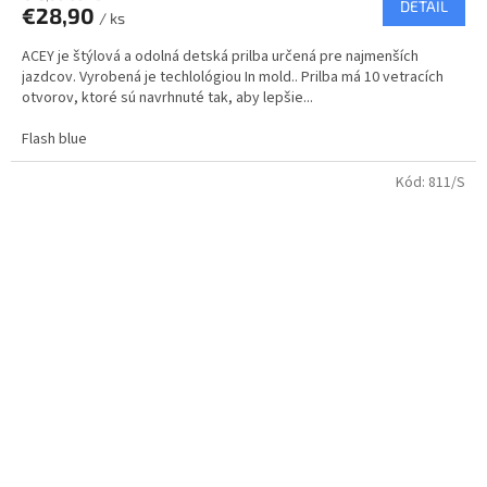
DETAIL
€28,90
/ ks
ACEY je štýlová a odolná detská prilba určená pre najmenších
jazdcov. Vyrobená je techlológiou In mold.. Prilba má 10 vetracích
otvorov, ktoré sú navrhnuté tak, aby lepšie...
Flash blue
Kód:
811/S