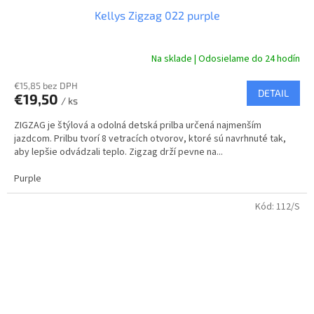
Kellys Zigzag 022 purple
Na sklade | Odosielame do 24 hodín
€15,85 bez DPH
DETAIL
€19,50
/ ks
ZIGZAG je štýlová a odolná detská prilba určená najmenším
jazdcom. Prilbu tvorí 8 vetracích otvorov, ktoré sú navrhnuté tak,
aby lepšie odvádzali teplo. Zigzag drží pevne na...
Purple
Kód:
112/S