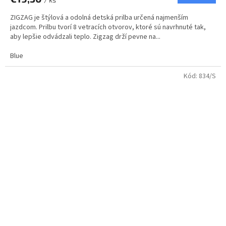
ZIGZAG je štýlová a odolná detská prilba určená najmenším
jazdcom. Prilbu tvorí 8 vetracích otvorov, ktoré sú navrhnuté tak,
aby lepšie odvádzali teplo. Zigzag drží pevne na...
Blue
Kód:
834/S