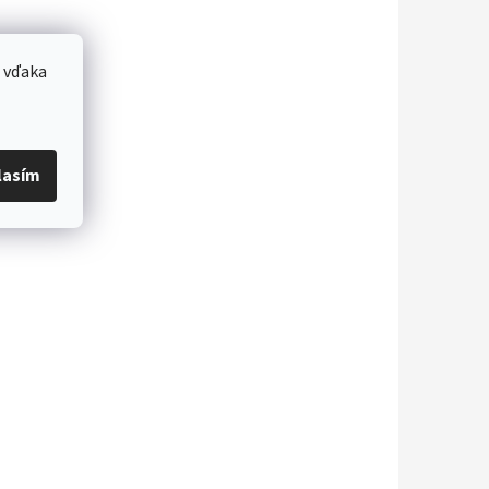
 vďaka
lasím