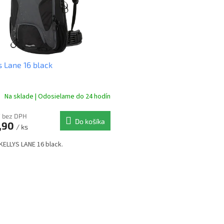
s Lane 16 black
Na sklade | Odosielame do 24 hodín
7 bez DPH
Do košíka
,90
/ ks
KELLYS LANE 16 black.
O
v
l
á
d
a