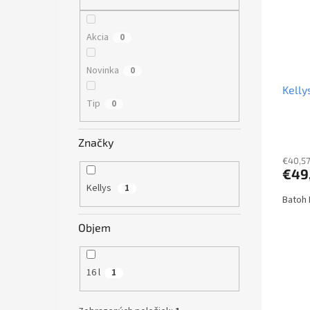
s
r
p
o
r
d
Akcia
0
o
u
d
k
Novinka
0
u
t
Kelly
k
o
Tip
0
t
v
o
v
Značky
€40,5
€49
Kellys
1
Batoh 
Objem
16 l
1