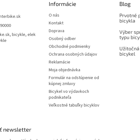
Informácie
Blog
O nás
Prvotné 
interbike.sk
bicykla
Kontakt
490000
Doprava
Výber spr
ke.sk, bicykle, elek
typu bicy
Osobný odber
ykle
Obchodné podmienky
Užitočná
bicykel
Ochrana osobných údajov
Reklamácie
Moja objednávka
Formulár na odstúpenie od
kúpnej zmluvy
Bicykel vo výdavkoch
podnikateľa
Veľkostné tabuľky bicyklov
ť newsletter