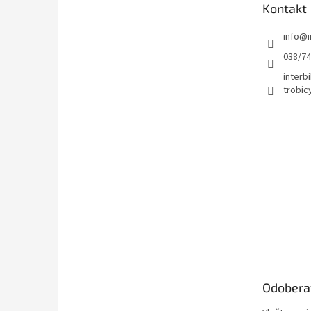
Kontakt
i
e
info
@
038/7
interbi
trobic
Odobera