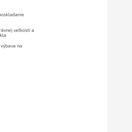
poskladanie
ávnej veľkosti a
kla
 výbava na