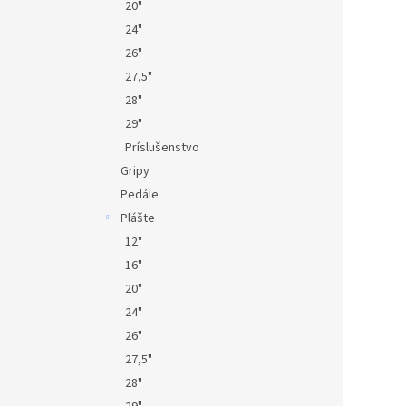
20"
24"
26"
27,5"
28"
29"
Príslušenstvo
Gripy
Pedále
Plášte
12"
16"
20"
24"
26"
27,5"
28"