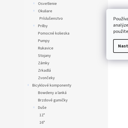
Osvetlenie
Okuliare
Používa
Príslušenstvo
analýze
Prilby
použite
Pomocné kolieska
Pumpy
Nast
Rukavice
Stojany
Zámky
Zrkadlá
Zvončeky
Bicyklové komponenty
Bowdeny a lanká
Brzdové gumičky
Duše
12"
16"