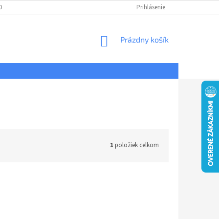
DNÉ PODMIENKY
OCHRANA OSOBNÝCH ÚDAJOV
Prihlásenie
REKLAMÁCIE
NÁKUPNÝ
Prázdny košík
KOŠÍK
1
položiek celkom