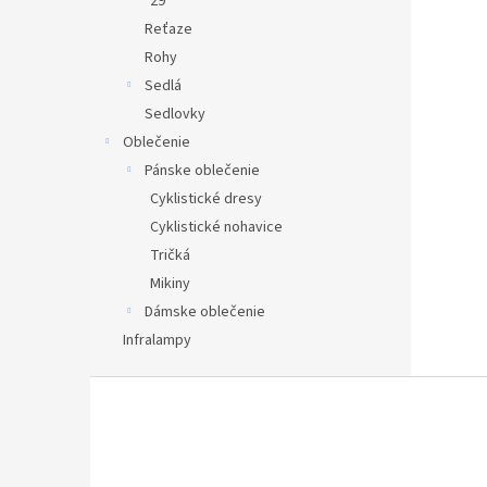
29"
Reťaze
Rohy
Sedlá
Sedlovky
Oblečenie
Pánske oblečenie
Cyklistické dresy
Cyklistické nohavice
Tričká
Mikiny
Dámske oblečenie
Infralampy
Z
á
p
ä
t