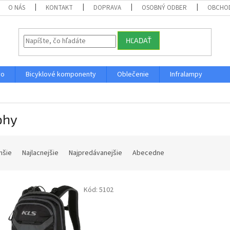
O NÁS
KONTAKT
DOPRAVA
OSOBNÝ ODBER
OBCHO
HĽADAŤ
vo
Bicyklové komponenty
Oblečenie
Infralampy
ohy
hšie
Najlacnejšie
Najpredávanejšie
Abecedne
Kód:
5102