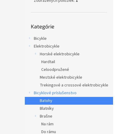
Zobrazených položiek:
1
Preskočiť
Kategórie
kategórie
Bicykle
Elektrobicykle
Horské elektrobicykle
Hardtail
Celoodpružené
Mestské elektrobicykle
Trekingové a crossové elektrobicykle
Bicyklové príslušenstvo
Batohy
Blatníky
Brašne
Na rám
Do rámu