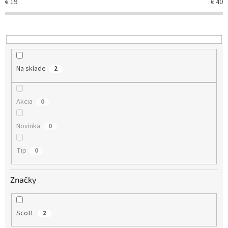
€
19
€
40
p
r
o
d
u
k
Na sklade
2
t
o
v
Akcia
0
Novinka
0
Tip
0
Značky
Scott
2