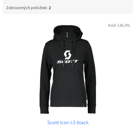
Zobrazených položiek:
2
V
Kód:
141/XS
ý
p
i
s
p
r
o
d
u
k
t
o
v
Scott Icon LS black