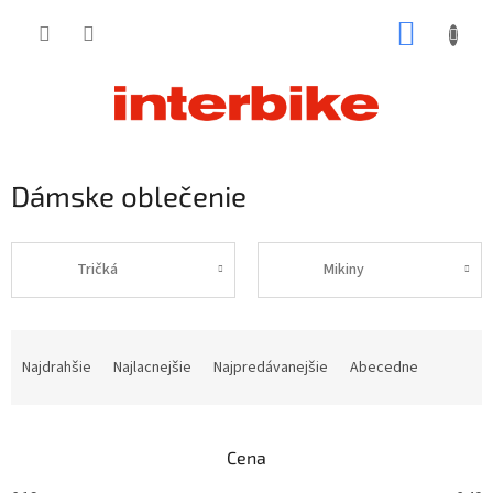
Prejsť
NÁKUP
na
obsah
KOŠÍK
Dámske oblečenie
Tričká
Mikiny
R
a
Najdrahšie
Najlacnejšie
Najpredávanejšie
Abecedne
d
e
n
Cena
i
e