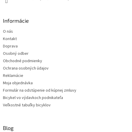
k
y
v
Informácie
ý
p
O nás
i
s
Kontakt
u
Doprava
Osobný odber
Obchodné podmienky
Ochrana osobných údajov
Reklamácie
Moja objednávka
Formulár na odstúpenie od kúpnej zmluvy
Bicykel vo výdavkoch podnikateľa
Veľkostné tabuľky bicyklov
Blog