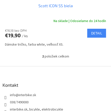
Scott ICON SS biela
Na sklade | Odosielame do 24 hodín
€16,18 bez DPH
DETAIL
€19,90
/ ks
Dámske tričko, farba white, veľkosť XS.
2
položiek celkom
O
v
l
Z
á
á
d
p
a
ä
Kontakt
c
t
i
info
@
interbike.sk
i
e
p
e
038/7490000
r
interbike.sk, bicykle, elektrobicykle
v