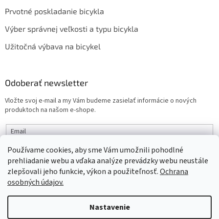
Prvotné poskladanie bicykla
Výber správnej veľkosti a typu bicykla
Užitočná výbava na bicykel
Odoberať newsletter
Vložte svoj e-mail a my Vám budeme zasielať informácie o nových
produktoch na našom e-shope.
Email
Používame cookies, aby sme Vám umožnili pohodlné
PRIHLÁSIŤ SA
prehliadanie webu a vďaka analýze prevádzky webu neustále
zlepšovali jeho funkcie, výkon a použiteľnosť.
Ochrana
osobných údajov.
Vytvoril Shoptet
Nastavenie