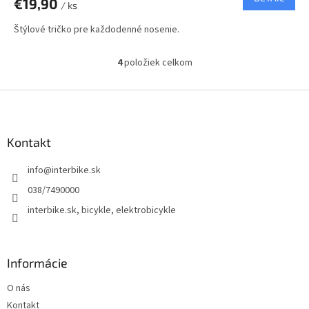
€19,90
/ ks
Štýlové tričko pre každodenné nosenie.
4
položiek celkom
O
v
l
Z
á
á
d
p
a
ä
Kontakt
c
t
i
info
@
interbike.sk
i
e
p
e
038/7490000
r
interbike.sk, bicykle, elektrobicykle
v
k
y
v
Informácie
ý
p
O nás
i
s
Kontakt