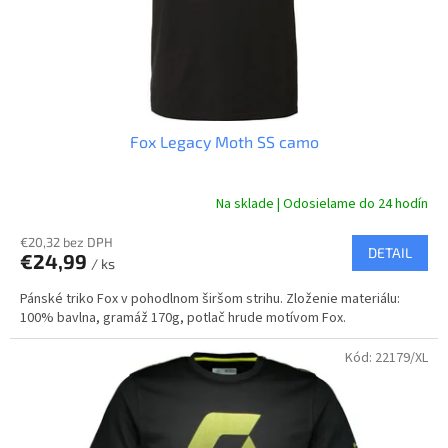
Fox Legacy Moth SS camo
Na sklade | Odosielame do 24 hodín
€20,32 bez DPH
DETAIL
€24,99
/ ks
Pánské triko Fox v pohodlnom širšom strihu. Zloženie materiálu:
100% bavlna, gramáž 170g, potlač hrude motívom Fox.
Kód:
22179/XL