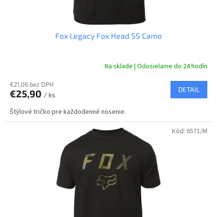
o
v
Fox Legacy Fox Head SS Camo
Na sklade | Odosielame do 24 hodín
€21,06 bez DPH
DETAIL
€25,90
/ ks
Štýlové tričko pre každodenné nosenie.
Kód:
6571/M