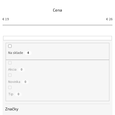
n
Cena
i
e
€
19
€
26
p
r
o
d
u
k
Na sklade
4
t
o
v
Akcia
0
Novinka
0
Tip
0
Značky