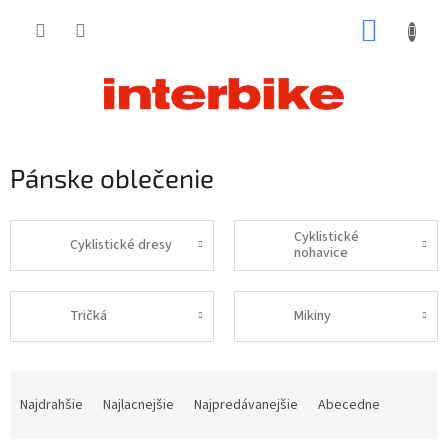
Prejsť
NÁKUP
na
obsah
KOŠÍK
Pánske oblečenie
Cyklistické
Cyklistické dresy
nohavice
Tričká
Mikiny
R
a
Najdrahšie
Najlacnejšie
Najpredávanejšie
Abecedne
d
e