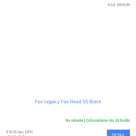
Kód:
6656/M
Fox Legacy Fox Head SS Black
Na sklade | Odosielame do 24 hodín
€16,18 bez DPH
DETAIL