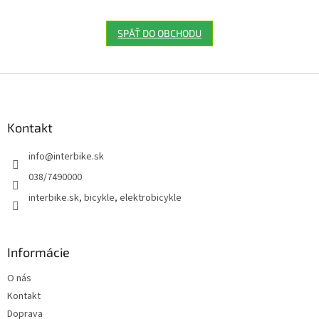
SPÄŤ DO OBCHODU
Z
á
p
ä
Kontakt
t
info
@
interbike.sk
i
e
038/7490000
interbike.sk, bicykle, elektrobicykle
Informácie
O nás
Kontakt
Doprava