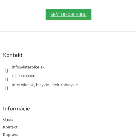
SPÄŤ DO OBCHODU
Z
á
p
ä
Kontakt
t
info
@
interbike.sk
i
e
038/7490000
interbike.sk, bicykle, elektrobicykle
Informácie
O nás
Kontakt
Doprava