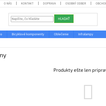
O NÁS
KONTAKT
DOPRAVA
OSOBNÝ ODBER
OBCHO
HĽADAŤ
vo
Bicyklové komponenty
Oblečenie
Infralampy
iny
Produkty ešte len pripr