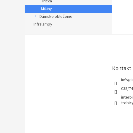
Tričká
Mikiny
Dámske oblečenie
Infralampy
Z
á
p
ä
t
Kontakt
i
e
info
@
038/7
interbi
trobic