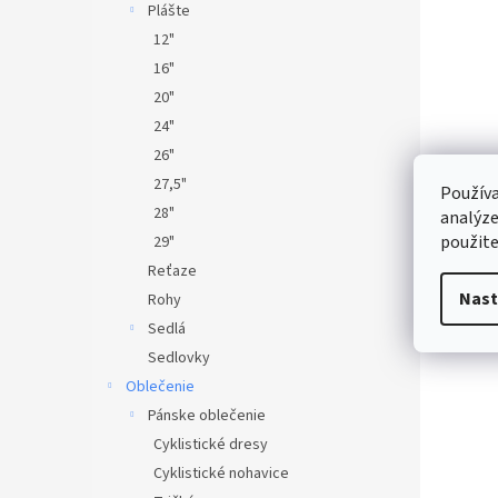
Plášte
12"
16"
20"
24"
26"
27,5"
Používa
28"
analýze
použite
29"
Reťaze
Nast
Rohy
Sedlá
Sedlovky
Oblečenie
Pánske oblečenie
Cyklistické dresy
Cyklistické nohavice