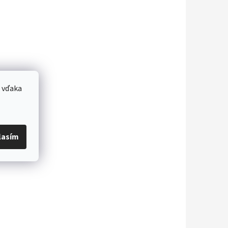
 vďaka
lasím