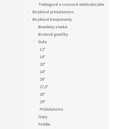
Trekingové a crossové elektrobicykle
Bicyklové príslušenstvo
Bicyklové komponenty
Bowdeny a lanká
Brzdové gumičky
Duše
12"
16"
20"
24"
26"
27,5"
28"
29"
Príslušenstvo
Gripy
Pedále