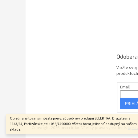
Odobera
Vložte svoj
produktoch
Email
PRIHL
Objednaný tovar si môžete prevziať osobne v predajni SELEKTRA, Družstevná
1143/24, Partizánske, tel.: 038/7490000. Všetok tovar je ihneď dostupný na našom
Copyright 2026
interbike
. Všetky práva vyhradené.
Uprav
sklade.