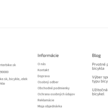
Informácie
Blog
O nás
Prvotné 
interbike.sk
bicykla
Kontakt
490000
Doprava
Výber spr
ke.sk, bicykle, elek
typu bicy
Osobný odber
ykle
Obchodné podmienky
Užitočná
bicykel
Ochrana osobných údajov
Reklamácie
Moja objednávka