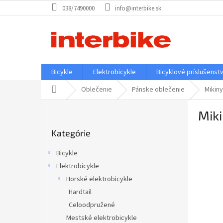
Prejsť
038/7490000
info@interbike.sk
na
obsah
Bicykle
Elektrobicykle
Bicyklové príslušenst
Domov
Oblečenie
Pánske oblečenie
Mikiny
B
Mik
o
Preskočiť
č
Kategórie
kategórie
n
ý
Bicykle
p
Elektrobicykle
a
Horské elektrobicykle
n
e
Hardtail
l
Celoodpružené
Mestské elektrobicykle