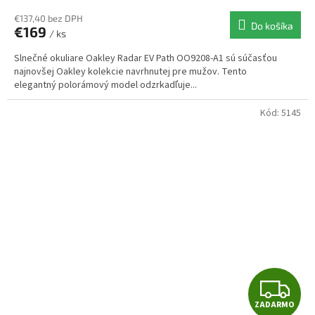
R
€137,40 bez DPH
Do košíka
€169
/ ks
M
Slnečné okuliare Oakley Radar EV Path OO9208-A1 sú súčasťou
O
najnovšej Oakley kolekcie navrhnutej pre mužov. Tento
elegantný polorámový model odzrkadľuje...
Kód:
5145
Z
ZADARMO