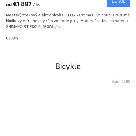
DETAIL
€1 897
od
/ ks
M
Mestský/trekový elektrobicykel KELLYS Estima COMP 90 SH 2026 má
O
hliníkový e-frame city rám vo farbe grey. Moderná vstavaná batéria
SHIMANO BT-E8016, 630Wh / s...
630Wh
Bicykle
Kód:
2293