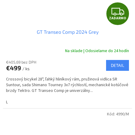
Z
ZADARMO
A
GT Transeo Comp 2024 Grey
D
A
Na sklade | Odosielame do 24 hodín
R
€405,69 bez DPH
DETAIL
€499
/ ks
M
Crossový bicykel 28", ľahký hliníkový rám, pružinová vidlica SR
O
Suntour, sada Shimano Tourney 3x7 rýchlostí, mechanické kotúčové
brzdy Tektro. GT Transeo Comp je univerzálny...
L
Kód:
4990/M