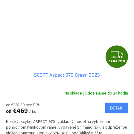
Z
ZADARMO
A
SCOTT Aspect 970 Green 2023
D
A
Na sklade | Odosielame do 24 hodín
R
od €381,30 bez DPH
DETAIL
€469
od
/ ks
M
Horský bicykel ASPECT 970 - základný model na výbornom
O
pohodlnom hliníkovom ráme, vybavené Shimano 3x7, s odpruženou
vidlicou Suntour . Doplnky SYNCROS, spoľahlivé plášte...