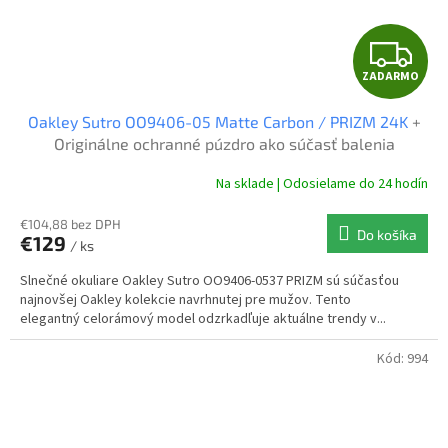
Z
ZADARMO
A
Oakley Sutro OO9406-05 Matte Carbon / PRIZM 24K
+
D
Originálne ochranné púzdro ako súčasť balenia
A
Na sklade | Odosielame do 24 hodín
R
€104,88 bez DPH
Do košíka
€129
/ ks
M
Slnečné okuliare Oakley Sutro OO9406-0537 PRIZM sú súčasťou
O
najnovšej Oakley kolekcie navrhnutej pre mužov. Tento
elegantný celorámový model odzrkadľuje aktuálne trendy v...
Kód:
994