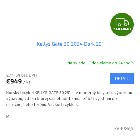
Z
ZADARMO
A
Kellys Gate 30 2024 Dark 29"
D
A
Na sklade | Odosielame do 24 hodín
R
€771,54 bez DPH
DETAIL
€949
/ ks
M
Horský bicykel KELLYS GATE 30 29" - je moderný bicykel s výbornou
O
výbavou, vďaka ktorej sa nebudete musieť báť vyjsť ani do
náročnejšieho terénu. Väčšie bicykle s...
M
Kód:
598/L