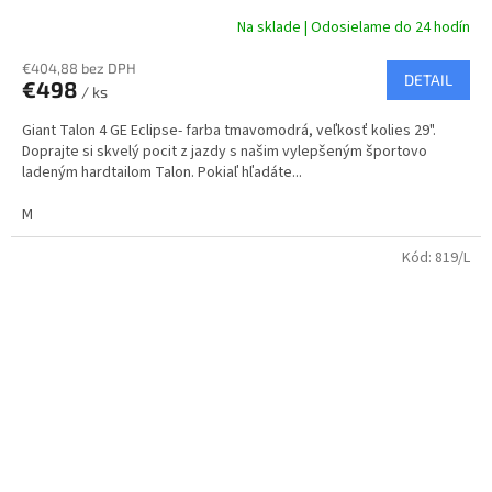
A
Na sklade | Odosielame do 24 hodín
R
€404,88 bez DPH
DETAIL
€498
/ ks
M
Giant Talon 4 GE Eclipse- farba tmavomodrá, veľkosť kolies 29".
O
Doprajte si skvelý pocit z jazdy s našim vylepšeným športovo
ladeným hardtailom Talon. Pokiaľ hľadáte...
M
Kód:
819/L