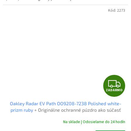
Kód:
2273
Z
ZADARMO
A
Oakley Radar EV Path OO9208-7238 Polished white-
D
prizm ruby
+ Originálne ochranné púzdro ako súčasť
balenia
A
Na sklade | Odosielame do 24 hodín