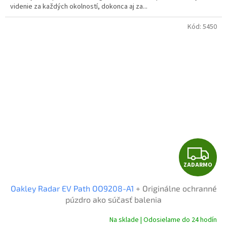
videnie za každých okolností, dokonca aj za...
Kód:
5450
Z
ZADARMO
A
Oakley Radar EV Path OO9208-A1
+ Originálne ochranné
D
púzdro ako súčasť balenia
A
Na sklade | Odosielame do 24 hodín