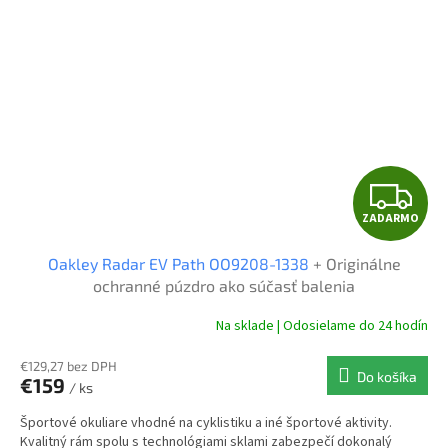
Z
ZADARMO
A
Oakley Radar EV Path OO9208-1338
+ Originálne
D
ochranné púzdro ako súčasť balenia
A
Na sklade | Odosielame do 24 hodín
R
€129,27 bez DPH
Do košíka
€159
/ ks
M
Športové okuliare vhodné na cyklistiku a iné športové aktivity.
O
Kvalitný rám spolu s technológiami sklami zabezpečí dokonalý