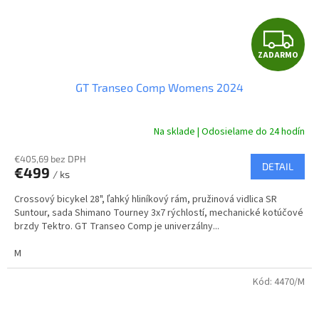
Z
ZADARMO
A
GT Transeo Comp Womens 2024
D
A
Na sklade | Odosielame do 24 hodín
R
€405,69 bez DPH
DETAIL
€499
/ ks
M
Crossový bicykel 28", ľahký hliníkový rám, pružinová vidlica SR
O
Suntour, sada Shimano Tourney 3x7 rýchlostí, mechanické kotúčové
brzdy Tektro. GT Transeo Comp je univerzálny...
M
Kód:
4470/M