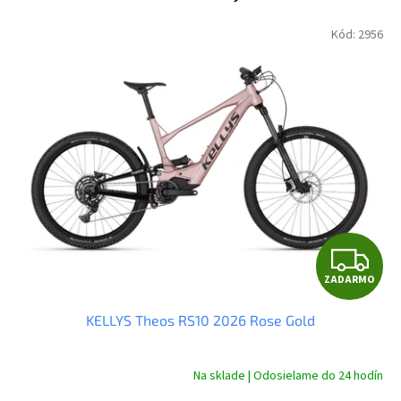
Kód:
2956
Z
ZADARMO
A
KELLYS Theos RS10 2026 Rose Gold
D
A
Na sklade | Odosielame do 24 hodín