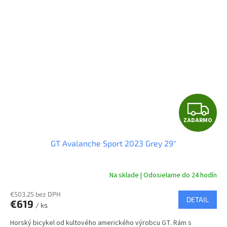
Z
ZADARMO
A
GT Avalanche Sport 2023 Grey 29"
D
A
Na sklade | Odosielame do 24 hodín
R
€503,25 bez DPH
DETAIL
€619
/ ks
M
Horský bicykel od kultového amerického výrobcu GT. Rám s