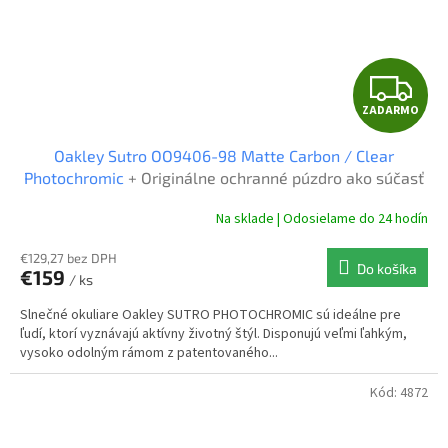
Z
ZADARMO
A
Oakley Sutro OO9406-98 Matte Carbon / Clear
D
Photochromic
+ Originálne ochranné púzdro ako súčasť
balenia!
A
Na sklade | Odosielame do 24 hodín
R
€129,27 bez DPH
Do košíka
€159
/ ks
M
Slnečné okuliare Oakley SUTRO PHOTOCHROMIC sú ideálne pre
O
ľudí, ktorí vyznávajú aktívny životný štýl. Disponujú veľmi ľahkým,
vysoko odolným rámom z patentovaného...
Kód:
4872