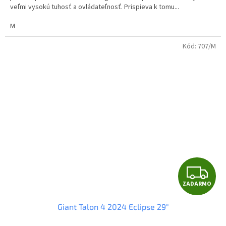
O
veľmi vysokú tuhosť a ovládateľnosť. Prispieva k tomu...
M
Kód:
707/M
Z
ZADARMO
A
Giant Talon 4 2024 Eclipse 29"
D