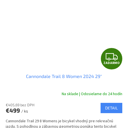
Z
ZADARMO
A
Cannondale Trail 8 Women 2024 29"
D
A
Na sklade | Odosielame do 24 hodín
R
€405,69 bez DPH
DETAIL
€499
/ ks
M
Cannondale Trail 29 8 Womens je bicykel vhodný pre rekreačnú
jazdu. S pohodlnou a zábavnou geometriou ponúka tento bicykel