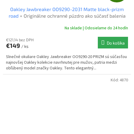
A
Oakley Jawbreaker OO9290-2031 Matte black-prizm
D
road
+ Originálne ochranné púzdro ako súčasť balenia
A
Na sklade | Odosielame do 24 hodín
R
€121,14 bez DPH
Do košíka
€149
/ ks
M
Slnečné okuliare Oakley Jawbreaker OO9290-20 PRIZM sú súčasťou
O
najnovšej Oakley kolekcie navrhnutej pre mužov, patria medzi
obľúbený model značky Oakley. Tento elegantný...
Kód:
4870