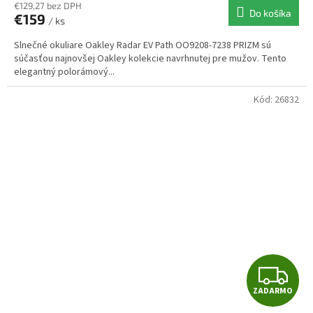
R
€129,27 bez DPH
Do košíka
€159
/ ks
M
Slnečné okuliare Oakley Radar EV Path OO9208-7238 PRIZM sú
O
súčasťou najnovšej Oakley kolekcie navrhnutej pre mužov. Tento
elegantný polorámový...
Kód:
26832
Z
ZADARMO
A