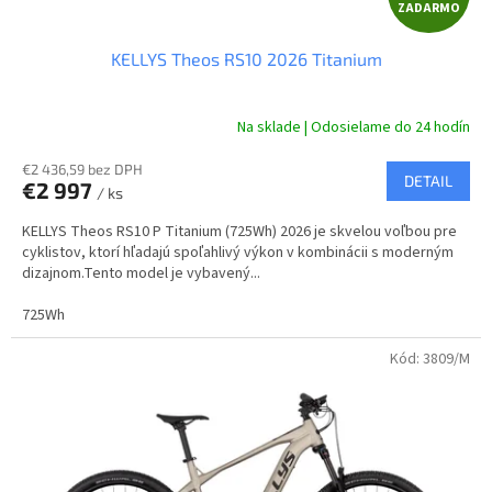
ZADARMO
A
KELLYS Theos RS10 2026 Titanium
D
A
Na sklade | Odosielame do 24 hodín
R
€2 436,59 bez DPH
DETAIL
€2 997
/ ks
M
KELLYS Theos RS10 P Titanium (725Wh) 2026 je skvelou voľbou pre
O
cyklistov, ktorí hľadajú spoľahlivý výkon v kombinácii s moderným
dizajnom.Tento model je vybavený...
725Wh
Kód:
3809/M