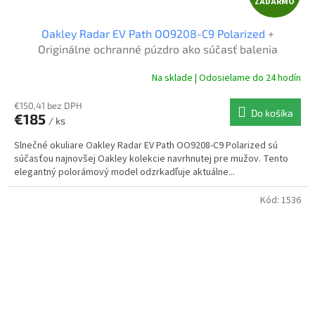
ZADARMO
A
Oakley Radar EV Path OO9208-C9 Polarized
+
D
Originálne ochranné púzdro ako súčasť balenia
A
Na sklade | Odosielame do 24 hodín
R
€150,41 bez DPH
Do košíka
€185
/ ks
M
Slnečné okuliare Oakley Radar EV Path OO9208-C9 Polarized sú
O
súčasťou najnovšej Oakley kolekcie navrhnutej pre mužov. Tento
elegantný polorámový model odzrkadľuje aktuálne...
Kód:
1536