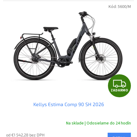
Kód:
5600/M
Z
ZADARMO
A
Kellys Estima Comp 90 SH 2026
D
A
Na sklade | Odosielame do 24 hodín
R
od €1 542,28 bez DPH