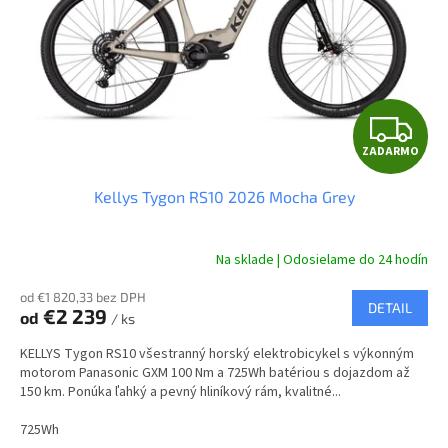
Z
ZADARMO
A
Kellys Tygon RS10 2026 Mocha Grey
D
A
Na sklade | Odosielame do 24 hodín
R
od €1 820,33 bez DPH
DETAIL
€2 239
od
/ ks
M
KELLYS Tygon RS10 všestranný horský elektrobicykel s výkonným
O
motorom Panasonic GXM 100 Nm a 725Wh batériou s dojazdom až
150 km. Ponúka ľahký a pevný hliníkový rám, kvalitné...
725Wh