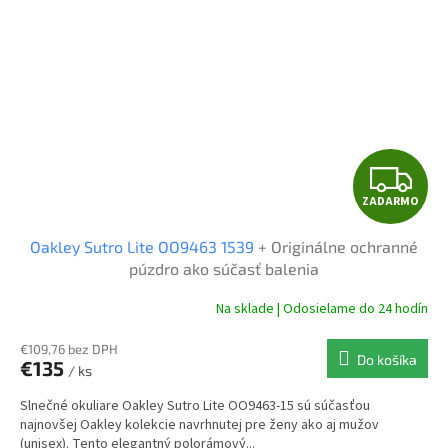
Z
ZADARMO
A
Oakley Sutro Lite OO9463 1539
+ Originálne ochranné
D
púzdro ako súčasť balenia
A
Na sklade | Odosielame do 24 hodín
R
€109,76 bez DPH
Do košíka
€135
/ ks
M
Slnečné okuliare Oakley Sutro Lite OO9463-15 sú súčasťou
O
najnovšej Oakley kolekcie navrhnutej pre ženy ako aj mužov
(unisex). Tento elegantný polorámový...