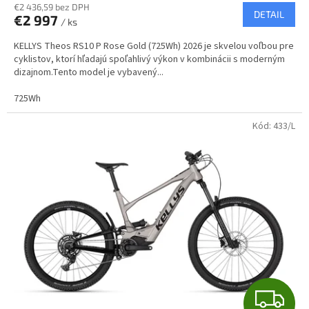
R
€2 436,59 bez DPH
DETAIL
€2 997
/ ks
M
KELLYS Theos RS10 P Rose Gold (725Wh) 2026 je skvelou voľbou pre
O
cyklistov, ktorí hľadajú spoľahlivý výkon v kombinácii s moderným
dizajnom.Tento model je vybavený...
725Wh
Kód:
433/L
Z