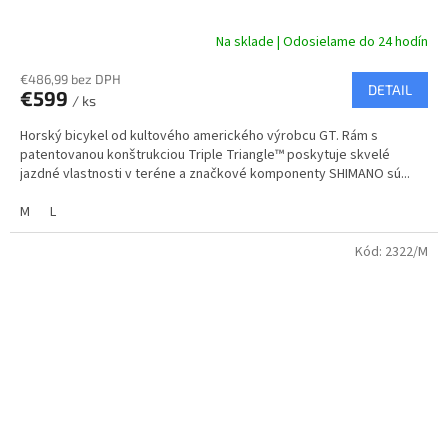
A
Na sklade | Odosielame do 24 hodín
R
€486,99 bez DPH
DETAIL
€599
/ ks
M
Horský bicykel od kultového amerického výrobcu GT. Rám s
O
patentovanou konštrukciou Triple Triangle™ poskytuje skvelé
jazdné vlastnosti v teréne a značkové komponenty SHIMANO sú...
M
L
Kód:
2322/M