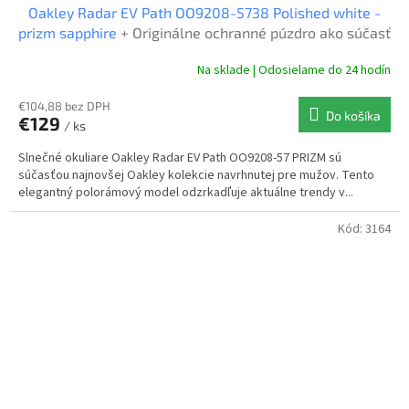
Oakley Radar EV Path OO9208-5738 Polished white -
D
prizm sapphire
+ Originálne ochranné púzdro ako súčasť
balenia
A
Na sklade | Odosielame do 24 hodín
R
€104,88 bez DPH
Do košíka
€129
/ ks
M
Slnečné okuliare Oakley Radar EV Path OO9208-57 PRIZM sú
O
súčasťou najnovšej Oakley kolekcie navrhnutej pre mužov. Tento
elegantný polorámový model odzrkadľuje aktuálne trendy v...
Kód:
3164