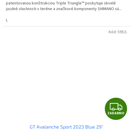
O
patentovanou konštrukciou Triple Triangle™ poskytuje skvelé
jazdné vlastnosti v teréne a značkové komponenty SHIMANO sú...
L
Kód:
595/L
Z
ZADARMO
A
GT Avalanche Sport 2023 Blue 29"
D