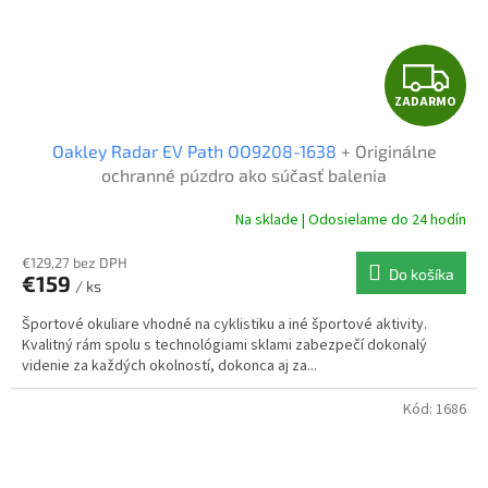
Z
ZADARMO
A
Oakley Radar EV Path OO9208-1638
+ Originálne
D
ochranné púzdro ako súčasť balenia
A
Na sklade | Odosielame do 24 hodín
R
€129,27 bez DPH
Do košíka
€159
/ ks
M
Športové okuliare vhodné na cyklistiku a iné športové aktivity.
O
Kvalitný rám spolu s technológiami sklami zabezpečí dokonalý
videnie za každých okolností, dokonca aj za...
Kód:
1686