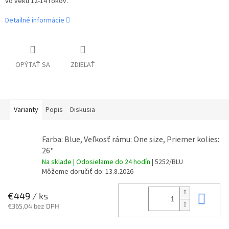
vo veku 12-14 rokov.
Detailné informácie
OPÝTAŤ SA
ZDIEĽAŤ
Varianty
Popis
Diskusia
Farba: Blue, Veľkosť rámu: One size, Priemer kolies:
26"
Na sklade | Odosielame do 24 hodín
| 5252/BLU
Môžeme doručiť do:
13.8.2026
Do 
€449
/ ks
€365,04 bez DPH