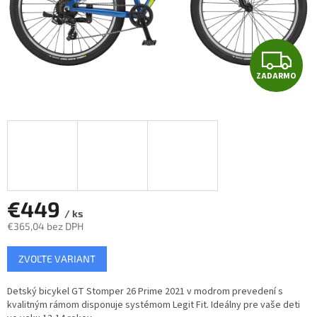
Z
ZADARMO
A
D
A
R
M
€449
/ ks
€365,04 bez DPH
O
Jednotková
ZVOĽTE VARIANT
cena:
Detský bicykel GT Stomper 26 Prime 2021 v modrom prevedení s
kvalitným rámom disponuje systémom Legit Fit. Ideálny pre vaše deti