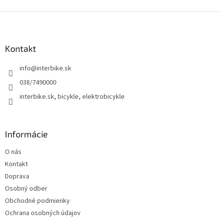
Z
á
p
ä
Kontakt
t
info
@
interbike.sk
i
e
038/7490000
interbike.sk, bicykle, elektrobicykle
Informácie
O nás
Kontakt
Doprava
Osobný odber
Obchodné podmienky
Ochrana osobných údajov