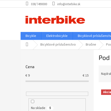
Prejsť
038/7490000
info@interbike.sk
na
obsah
Bicykle
Elektrobicykle
Bicyklové príslušenst
Domov
Bicyklové príslušenstvo
Brašne
Po
B
Pod
o
č
Cena
R
n
a
ý
Najdra
€
9
€
15
d
p
e
a
V
n
n
Akci
ý
i
e
p
e
l
i
p
Na sklade
5