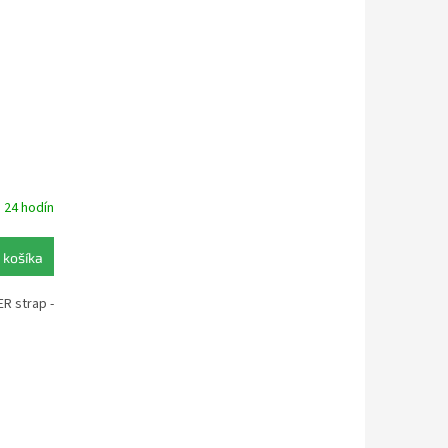
 24 hodín
 košíka
R strap -