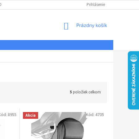
DNÉ PODMIENKY
OCHRANA OSOBNÝCH ÚDAJOV
Prihlásenie
REKLAMÁCIE
NÁKUPNÝ
Prázdny košík
KOŠÍK
5
položiek celkom
Kód:
8955
Kód:
4705
Akcia