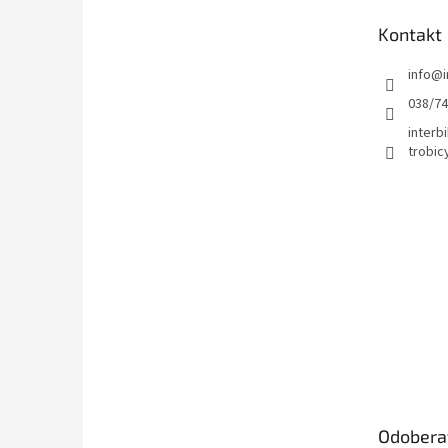
t
Kontakt
i
e
info
@
038/7
interbi
trobic
Odobera