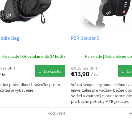
addle Bag
P2R Bender S
Na sklade | Odosielame do 24 hodín
Na sklade | Odosielame do
 bez DPH
€11,30 bez DPH
Do košíka
Do
€13,90
/ ks
/ ks
tná podsedlová brašnička pre to
Vďaka svojmu ergonomickému tva
ežitejšie vybavenie.
univerzálna pre väčšinu bežne do
sediel a vnútorným priestorom po
pre bežné potreby MTB jazdcov.
Kód:
7684
K