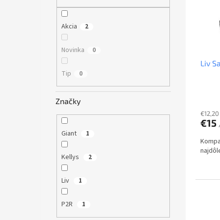
s
r
p
o
r
d
Akcia
2
o
u
d
k
Novinka
0
u
t
Liv S
k
o
Tip
0
t
v
o
v
Značky
€12,20
€15
Giant
1
Kompak
najdôl
Kellys
2
Liv
1
P2R
1