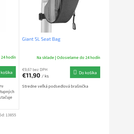
Giant SL Seat Bag
 24 hodín
Na sklade | Odosielame do 24 hodín
€9,67 bez DPH
 košíka
Do košíka
€11,90
/ ks
ru
Stredne veľká podsedlová brašnička
stupných
stačuje
ód:
13855