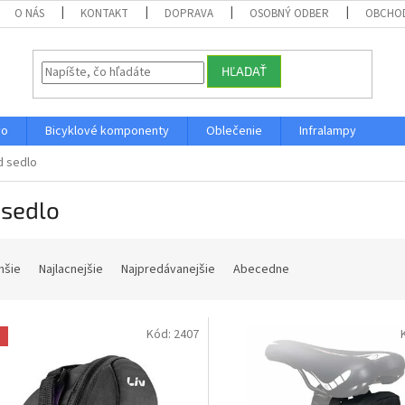
O NÁS
KONTAKT
DOPRAVA
OSOBNÝ ODBER
OBCHO
HĽADAŤ
vo
Bicyklové komponenty
Oblečenie
Infralampy
d sedlo
 sedlo
hšie
Najlacnejšie
Najpredávanejšie
Abecedne
Kód:
2407
a