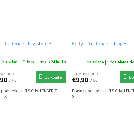
s Challenger T-system S
Kellys Challenger strap S
Na sklade | Odosielame do 24 hodín
Na sklade | Odosielame do
 bez DPH
€8,05 bez DPH
Do košíka
Do
,90
€9,90
/ ks
/ ks
a podsedlová KLS CHALLENGER T-
Brašna podsedlová KLS CHALLENGE
 - S.
S
O
v
l
á
d