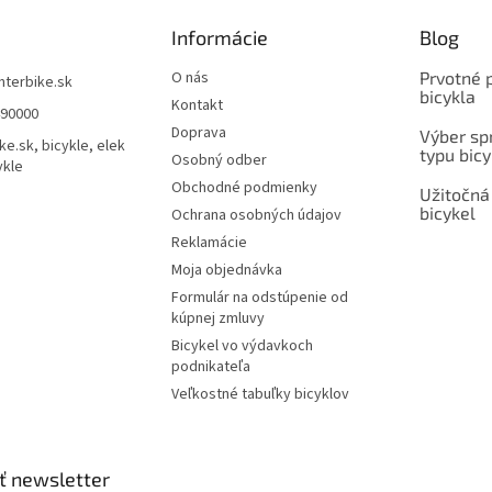
Informácie
Blog
O nás
Prvotné 
interbike.sk
bicykla
Kontakt
490000
Doprava
Výber spr
ke.sk, bicykle, elek
typu bicy
Osobný odber
ykle
Obchodné podmienky
Užitočná
bicykel
Ochrana osobných údajov
Reklamácie
Moja objednávka
Formulár na odstúpenie od
kúpnej zmluvy
Bicykel vo výdavkoch
podnikateľa
Veľkostné tabuľky bicyklov
ť newsletter