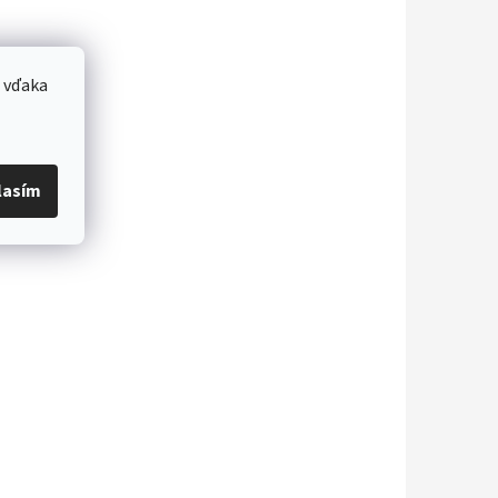
 vďaka
lasím