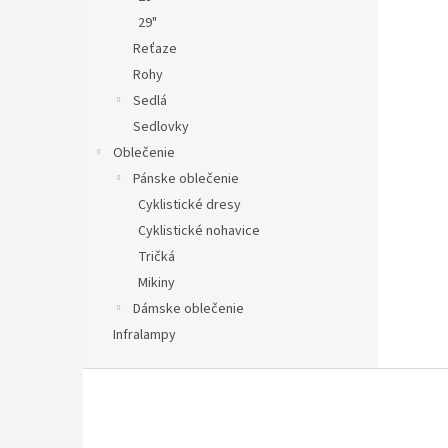
29"
Reťaze
Rohy
Sedlá
Sedlovky
Oblečenie
Pánske oblečenie
Cyklistické dresy
Cyklistické nohavice
Tričká
Mikiny
Dámske oblečenie
Infralampy
Z
á
p
ä