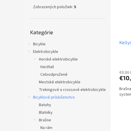
Zobrazených položiek:
5
Preskočiť
Kategórie
kategórie
Kelly
Bicykle
Elektrobicykle
Horské elektrobicykle
Hardtail
€8,86
Celoodpružené
€10
Mestské elektrobicykle
Brašn
Trekingové a crossové elektrobicykle
system
Bicyklové príslušenstvo
Batohy
Blatníky
Brašne
Na rám