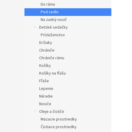
Do rámu
Pod sedlo
Na zadný nosič
Detské sedačky
Príslušenstvo
Držiaky
Chrániče
Chrániče rámu
Košíky
Košíky na fľašu
Fľaše
Lepenie
Náradie
Nosiče
Oleje a čističe
Mazacie prostriedky
Čistiace prostriedky