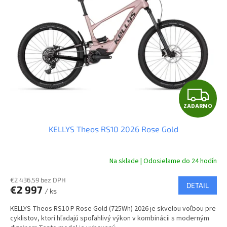
Z
ZADARMO
A
KELLYS Theos RS10 2026 Rose Gold
D
A
Na sklade | Odosielame do 24 hodín
R
€2 436,59 bez DPH
DETAIL
€2 997
/ ks
M
KELLYS Theos RS10 P Rose Gold (725Wh) 2026 je skvelou voľbou pre
O
cyklistov, ktorí hľadajú spoľahlivý výkon v kombinácii s moderným