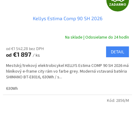
ZADARMO
A
Kellys Estima Comp 90 SH 2026
D
A
Na sklade | Odosielame do 24 hodín
R
od €1 542,28 bez DPH
DETAIL
€1 897
od
/ ks
M
Mestský/trekový elektrobicykel KELLYS Estima COMP 90 SH 2026 má
O
hliníkový e-frame city rám vo farbe grey. Moderná vstavaná batéria
SHIMANO BT-E8016, 630Wh / s...
630Wh
Kód:
2856/M