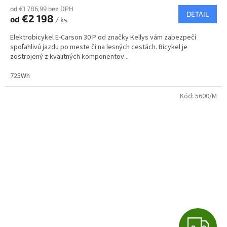
R
od €1 786,99 bez DPH
DETAIL
€2 198
od
/ ks
M
Elektrobicykel E-Carson 30 P od značky Kellys vám zabezpečí
O
spoľahlivú jazdu po meste či na lesných cestách. Bicykel je
zostrojený z kvalitných komponentov...
725Wh
Kód:
5600/M
Z