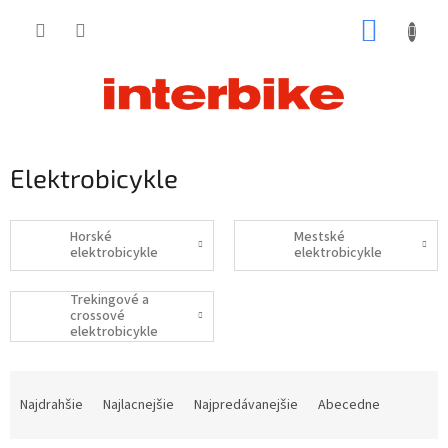
Prejsť
NÁKUP
na
obsah
KOŠÍK
Elektrobicykle
Horské
Mestské
elektrobicykle
elektrobicykle
Trekingové a
crossové
elektrobicykle
R
a
Najdrahšie
Najlacnejšie
Najpredávanejšie
Abecedne
d
e