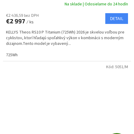
A
Na sklade | Odosielame do 24 hodín
R
€2 436,59 bez DPH
DETAIL
€2 997
/ ks
M
KELLYS Theos RS10 P Titanium (725Wh) 2026 je skvelou voľbou pre
O
cyklistov, ktorí hľadajú spoľahlivý výkon v kombinácii s moderným
dizajnom.Tento model je vybavený...
725Wh
Kód:
5051/M