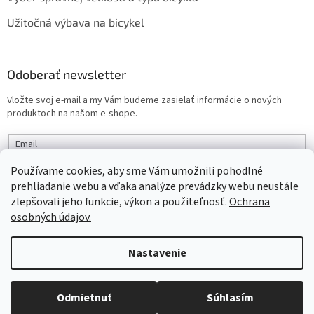
Užitočná výbava na bicykel
Odoberať newsletter
Vložte svoj e-mail a my Vám budeme zasielať informácie o nových
produktoch na našom e-shope.
Email
Používame cookies, aby sme Vám umožnili pohodlné
PRIHLÁSIŤ SA
prehliadanie webu a vďaka analýze prevádzky webu neustále
zlepšovali jeho funkcie, výkon a použiteľnosť.
Ochrana
osobných údajov.
Vytvoril Shoptet
Nastavenie
Objednaný tovar si môžete prevziať osobne v predajni SELEKTRA,
Copyright 2026
interbike
. Všetky práva vyhradené.
Upraviť
Družstevná 1143/24, Partizánske, tel.: 038/7490000. Všetok tovar je
Odmietnuť
Súhlasím
nastavenie cookies
ihneď dostupný na našom sklade.