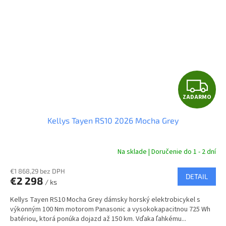
Z
ZADARMO
A
Kellys Tayen RS10 2026 Mocha Grey
D
A
Na sklade | Doručenie do 1 - 2 dní
R
€1 868,29 bez DPH
DETAIL
€2 298
/ ks
M
Kellys Tayen RS10 Mocha Grey dámsky horský elektrobicykel s
O
výkonným 100 Nm motorom Panasonic a vysokokapacitnou 725 Wh
batériou, ktorá ponúka dojazd až 150 km. Vďaka ľahkému...