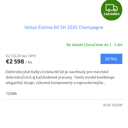
Z
ZADARMO
A
Kellys Estima 60 SH 2025 Champagne
D
A
Na sklade | Doručenie do 1 - 2 dní
R
€2 112,20 bez DPH
DETAIL
€2 598
/ ks
M
Elektrobicykel Kellys Estima 60 SH je navrhnutý pre mestské
O
dobrodružstvá aj každodenné presuny. Tento model kombinuje
elegantný dizajn, výkonné komponenty a najmodernejšie...
725Wh
Kód:
616/M