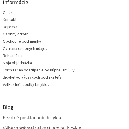
Informácie
ý
p
O nás
i
s
Kontakt
u
Doprava
Osobný odber
Obchodné podmienky
Ochrana osobných údajov
Reklamácie
Moja objednávka
Formulár na odstúpenie od kúpnej zmluvy
Bicykel vo výdavkoch podnikateľa
Veľkostné tabuľky bicyklov
Blog
Prvotné poskladanie bicykla
Výber správnej veľkosti a typu bicykla