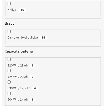
Kellys
16
Brzdy
Diskové - Hydraulické
16
Kapacita batérie
820 Wh / 23 Ah
2
725 Wh / 20 Ah
8
630 Wh / 17,5 Ah
4
504 Wh / 14 Ah
2