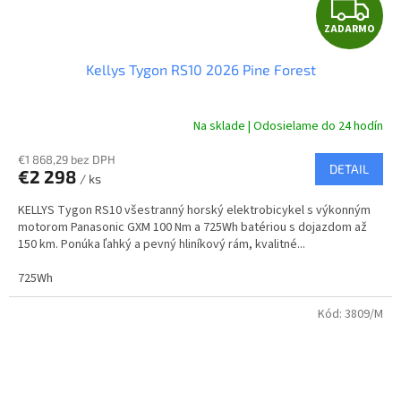
Z
ZADARMO
A
Kellys Tygon RS10 2026 Pine Forest
D
A
Na sklade | Odosielame do 24 hodín
R
€1 868,29 bez DPH
DETAIL
€2 298
/ ks
M
KELLYS Tygon RS10 všestranný horský elektrobicykel s výkonným
O
motorom Panasonic GXM 100 Nm a 725Wh batériou s dojazdom až
150 km. Ponúka ľahký a pevný hliníkový rám, kvalitné...
725Wh
Kód:
3809/M