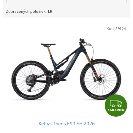
Zobrazených položiek:
16
V
Kód:
3912/L
ý
p
i
s
p
r
o
d
u
k
t
Z
o
ZADARMO
v
A
Kellys Theos F90 SH 2026
D