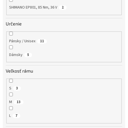
SHIMANO EP801, 85 Nm, 36 V
2
Určenie
Pánsky / Unisex
11
Dámsky
5
Veľkosť rámu
S
3
M
13
L
7