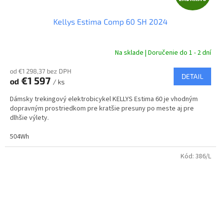
A
Kellys Estima Comp 60 SH 2024
D
A
Na sklade | Doručenie do 1 - 2 dní
R
od €1 298,37 bez DPH
DETAIL
€1 597
od
/ ks
M
Dámsky trekingový elektrobicykel KELLYS Estima 60 je vhodným
O
dopravným prostriedkom pre kratšie presuny po meste aj pre
dlhšie výlety.
504Wh
Kód:
386/L