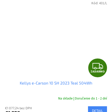
Kód:
431/L
Z
ZADARMO
A
Kellys e-Carson 10 SH 2023 Teal 504Wh
D
A
Na sklade | Doručenie do 1 - 2 dní
R
€1 077,24 bez DPH
DETAIL