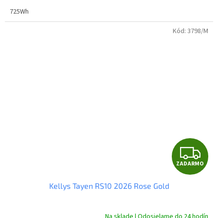
725Wh
Kód:
3798/M
Z
ZADARMO
A
Kellys Tayen RS10 2026 Rose Gold
D
A
Na sklade | Odosielame do 24 hodín