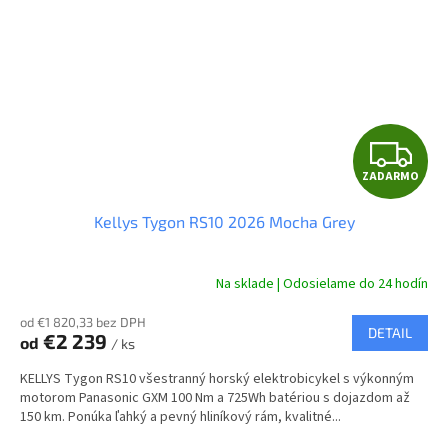
Z
ZADARMO
A
Kellys Tygon RS10 2026 Mocha Grey
D
A
Na sklade | Odosielame do 24 hodín
R
od €1 820,33 bez DPH
DETAIL
€2 239
od
/ ks
M
KELLYS Tygon RS10 všestranný horský elektrobicykel s výkonným
O
motorom Panasonic GXM 100 Nm a 725Wh batériou s dojazdom až
150 km. Ponúka ľahký a pevný hliníkový rám, kvalitné...