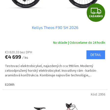
Z
ZADARMO
A
Kellys Theos F90 SH 2026
D
A
Na sklade | Odosielame do 24 hodín
R
€3 820,33 bez DPH
DETAIL
€4 699
/ ks
M
Testovací elektrobicykel, najazdených cca 990 km. Moderný
O
celoodpružený horský elektrobicykel. Inovatívny rám - karbón-
aramidová konštrukcia. Kombinuje najnovšie technológie,...
820Wh
Kód:
2956