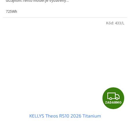
dizajnom.Tento model je vybavený...
725Wh
Kód:
433/L
Z
ZADARMO
A
KELLYS Theos RS10 2026 Titanium
D