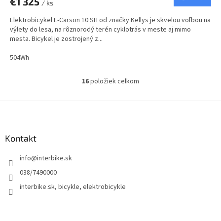
€1 325
/ ks
M
Elektrobicykel E-Carson 10 SH od značky Kellys je skvelou voľbou na
O
výlety do lesa, na rôznorodý terén cyklotrás v meste aj mimo
mesta. Bicykel je zostrojený z...
504Wh
16
položiek celkom
O
v
l
Z
á
á
d
p
a
ä
Kontakt
c
t
i
info
@
interbike.sk
i
e
p
e
038/7490000
r
interbike.sk, bicykle, elektrobicykle
v
k
y
v