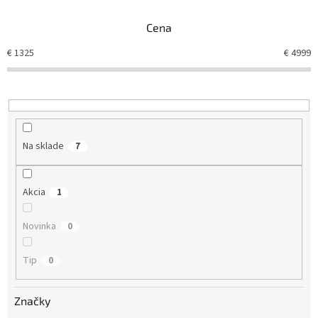
n
Cena
i
e
€
1325
€
4999
p
r
o
d
u
k
Na sklade
7
t
o
v
Akcia
1
Novinka
0
Tip
0
Značky