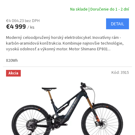
A
Na sklade | Doručenie do 1 - 2 dní
R
€4 064,23 bez DPH
DETAIL
€4 999
/ ks
M
Moderný celoodpružený horský elektrobicykel. Inovatívny rám -
O
karbón-aramidová konštrukcia. Kombinuje najnovšie technológie,
vysokú odolnosť a výkonný motor. Motor Shimano EP801...
820Wh
Kód:
3915
Akcia