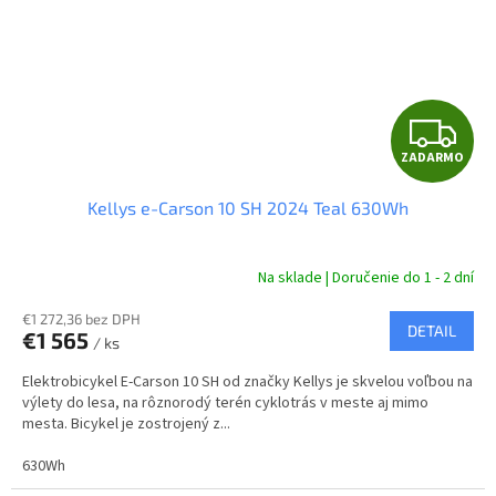
Z
ZADARMO
A
Kellys e-Carson 10 SH 2024 Teal 630Wh
D
A
Na sklade | Doručenie do 1 - 2 dní
R
€1 272,36 bez DPH
DETAIL
€1 565
/ ks
M
Elektrobicykel E-Carson 10 SH od značky Kellys je skvelou voľbou na
O
výlety do lesa, na rôznorodý terén cyklotrás v meste aj mimo
mesta. Bicykel je zostrojený z...
630Wh