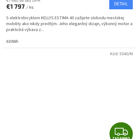
R
€1 460,98 bez DPH
DETAIL
€1 797
/ ks
M
S elektrobicyklom KELLYS ESTIMA 40 zažijete slobodu mestskej
O
mobility ako nikdy predtým. Jeho elegantný dizajn, výkonný motor a
praktická výbava z...
630Wh
Kód:
5040/M
Z
ZADARMO