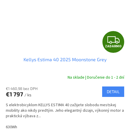
Z
ZADARMO
A
Kellys Estima 40 2025 Moonstone Grey
D
A
Na sklade | Doručenie do 1 - 2 dní
R
€1 460,98 bez DPH
DETAIL
€1 797
/ ks
M
S elektrobicyklom KELLYS ESTIMA 40 zažijete slobodu mestskej
O
mobility ako nikdy predtým. Jeho elegantný dizajn, výkonný motor a
praktická výbava z...
630Wh