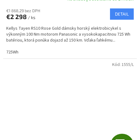
R
€1 868,29 bez DPH
DETAIL
€2 298
/ ks
M
Kellys Tayen RS10 Rose Gold dámsky horský elektrobicykel s
O
výkonným 100 Nm motorom Panasonic a vysokokapacitnou 725 Wh
batériou, ktorá ponúka dojazd až 150 km. Vďaka ľahkému...
725Wh
Kód:
1555/L