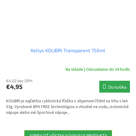
Kellys KOLIBRI Transparent 750ml
Na sklade | Odosielame do 24 hodín
€4,02 bez DPH
€4,95
Do košíka
KOLIBRI je najľahšia cyklistická fľaška s objemom750ml na trhu s len
53g. Vyrobené BPA FREE technológiou a vhodné na vodu, isotonické
nápoje alebo iné športové nápoje...
ZOBRAZIŤ VŠETKY SÚVISIACE PRODUKTY