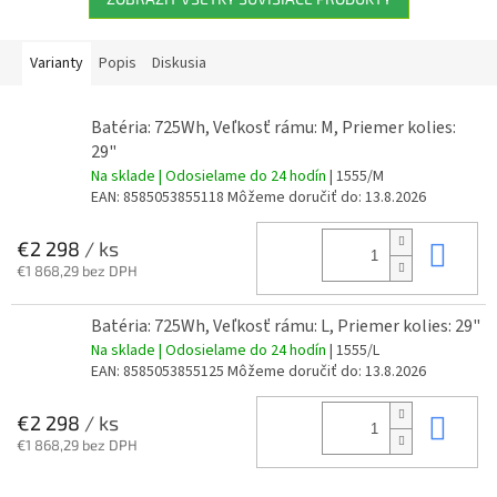
Varianty
Popis
Diskusia
Batéria: 725Wh, Veľkosť rámu: M, Priemer kolies:
29"
Na sklade | Odosielame do 24 hodín
| 1555/M
EAN:
8585053855118
Môžeme doručiť do:
13.8.2026
Do 
€2 298
/ ks
€1 868,29 bez DPH
Batéria: 725Wh, Veľkosť rámu: L, Priemer kolies: 29"
Na sklade | Odosielame do 24 hodín
| 1555/L
EAN:
8585053855125
Môžeme doručiť do:
13.8.2026
Do 
€2 298
/ ks
€1 868,29 bez DPH