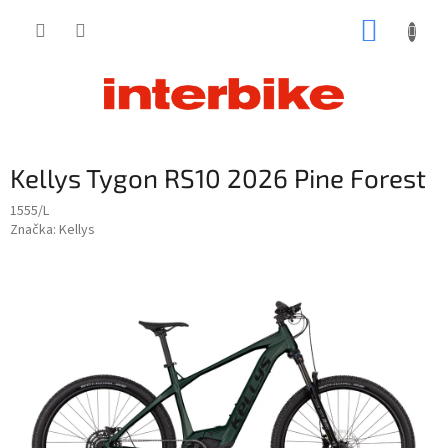
Prejsť
NÁKUP
na
obsah
KOŠÍK
Kellys Tygon RS10 2026 Pine Forest
1555/L
Značka:
Kellys