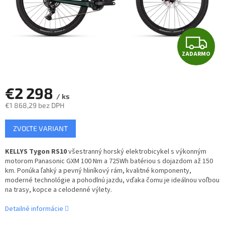
Z
ZADARMO
A
D
€2 298
/ ks
A
€1 868,29 bez DPH
Jednotková
R
ZVOĽTE VARIANT
cena:
M
KELLYS Tygon RS10
v
šestranný horský elektrobicykel s výkonným
motorom Panasonic GXM 100 Nm a 725Wh batériou s dojazdom až 150
O
km. Ponúka ľahký a pevný hliníkový rám, kvalitné komponenty,
moderné technológie a pohodlnú jazdu, vďaka čomu je ideálnou voľbou
na trasy, kopce a celodenné výlety.
Detailné informácie