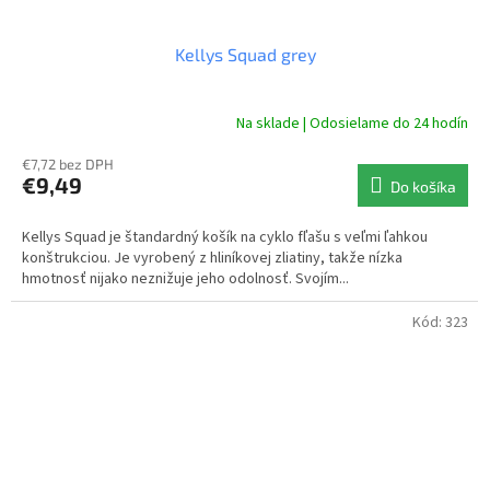
Kellys Squad grey
Na sklade | Odosielame do 24 hodín
€7,72 bez DPH
€9,49
Do košíka
Kellys Squad je štandardný košík na cyklo fľašu s veľmi ľahkou
konštrukciou. Je vyrobený z hliníkovej zliatiny, takže nízka
hmotnosť nijako neznižuje jeho odolnosť. Svojím...
Kód:
323