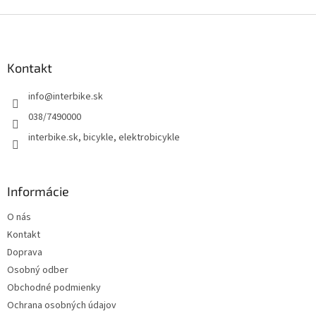
Z
á
p
ä
Kontakt
t
info
@
interbike.sk
i
e
038/7490000
interbike.sk, bicykle, elektrobicykle
Informácie
O nás
Kontakt
Doprava
Osobný odber
Obchodné podmienky
Ochrana osobných údajov