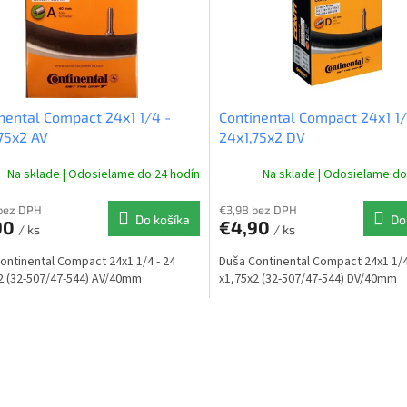
nental Compact 24x1 1/4 -
Continental Compact 24x1 1/
75x2 AV
24x1,75x2 DV
Na sklade | Odosielame do 24 hodín
Na sklade | Odosielame do
bez DPH
€3,98 bez DPH
Do košíka
Do
90
€4,90
/ ks
/ ks
ontinental Compact 24x1 1/4 - 24
Duša Continental Compact 24x1 1/4
2 (32-507/47-544) AV/40mm
x1,75x2 (32-507/47-544) DV/40mm
O
v
l
á
d