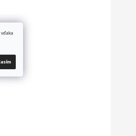
 vďaka
lasím