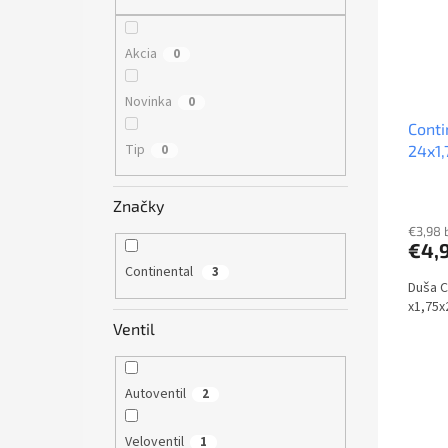
s
r
p
o
r
d
Akcia
0
o
u
d
k
Novinka
0
u
t
Conti
k
o
Tip
0
24x1,
t
v
o
v
Značky
€3,98 
€4,
Continental
3
Duša C
x1,75x
Ventil
Autoventil
2
Veloventil
1