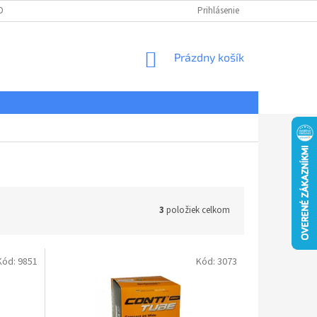
DNÉ PODMIENKY
OCHRANA OSOBNÝCH ÚDAJOV
Prihlásenie
REKLAMÁCIE
NÁKUPNÝ
Prázdny košík
KOŠÍK
3
položiek celkom
Kód:
9851
Kód:
3073