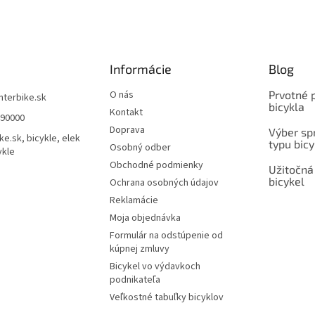
Informácie
Blog
O nás
Prvotné 
interbike.sk
bicykla
Kontakt
490000
Doprava
Výber spr
ke.sk, bicykle, elek
typu bicy
Osobný odber
ykle
Obchodné podmienky
Užitočná
bicykel
Ochrana osobných údajov
Reklamácie
Moja objednávka
Formulár na odstúpenie od
kúpnej zmluvy
Bicykel vo výdavkoch
podnikateľa
Veľkostné tabuľky bicyklov