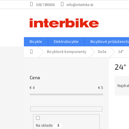
Prejsť
038/7490000
info@interbike.sk
na
obsah
Bicykle
Elektrobicykle
Bicyklové príslušenst
Domov
Bicyklové komponenty
Duše
24"
B
24"
o
č
Cena
R
n
a
ý
Najdra
€
4
€
5
d
p
e
a
V
n
n
ý
i
e
p
e
l
i
p
Na sklade
3