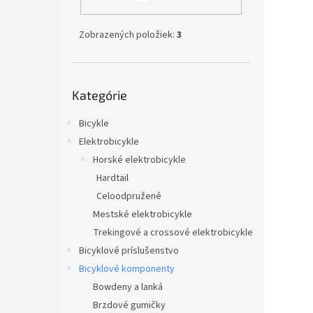
Zobrazených položiek:
3
Preskočiť
Kategórie
kategórie
Bicykle
Elektrobicykle
Horské elektrobicykle
Hardtail
Celoodpružené
Mestské elektrobicykle
Trekingové a crossové elektrobicykle
Bicyklové príslušenstvo
Bicyklové komponenty
Bowdeny a lanká
Brzdové gumičky