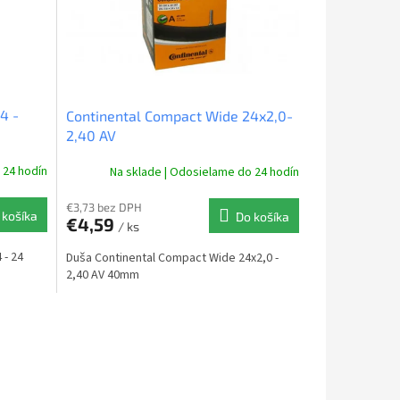
4 -
Continental Compact Wide 24x2,0-
2,40 AV
 24 hodín
Na sklade | Odosielame do 24 hodín
€3,73 bez DPH
 košíka
Do košíka
€4,59
/ ks
 - 24
Duša Continental Compact Wide 24x2,0 -
2,40 AV 40mm