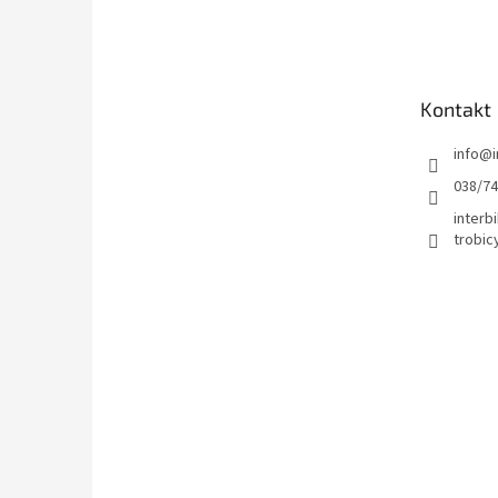
á
p
ä
t
Kontakt
i
e
info
@
038/7
interbi
trobic