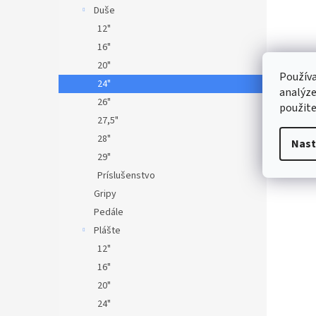
Duše
12"
16"
20"
Používa
24"
analýze
26"
použite
27,5"
28"
Nast
29"
Príslušenstvo
Gripy
Pedále
Plášte
12"
16"
20"
24"