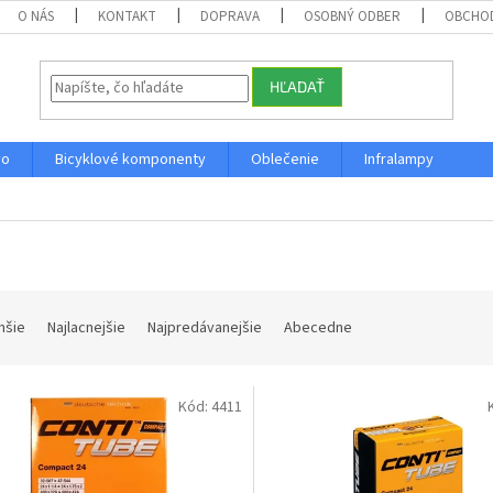
O NÁS
KONTAKT
DOPRAVA
OSOBNÝ ODBER
OBCHO
HĽADAŤ
vo
Bicyklové komponenty
Oblečenie
Infralampy
hšie
Najlacnejšie
Najpredávanejšie
Abecedne
Kód:
4411