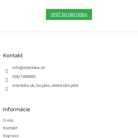
SPÄŤ DO OBCHODU
Z
á
p
ä
Kontakt
t
info
@
interbike.sk
i
e
038/7490000
interbike.sk, bicykle, elektrobicykle
Informácie
O nás
Kontakt
Doprava