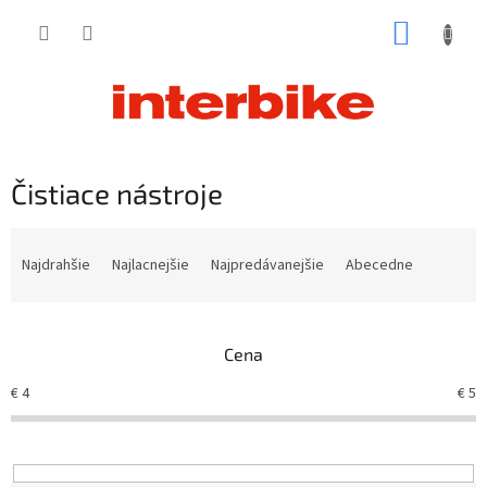
Prejsť
NÁKUP
na
obsah
KOŠÍK
Čistiace nástroje
R
a
Najdrahšie
Najlacnejšie
Najpredávanejšie
Abecedne
d
e
n
Cena
i
e
€
4
€
5
p
r
o
d