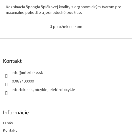
Rozpínacia špongia špičkovej kvality s ergonomickým tvarom pre
maximálne pohodlie a jednoduché použitie.
1
položiek celkom
O
v
l
Z
á
á
d
p
a
ä
Kontakt
c
t
i
info
@
interbike.sk
i
e
p
e
038/7490000
r
interbike.sk, bicykle, elektrobicykle
v
k
y
v
Informácie
ý
p
O nás
i
s
Kontakt