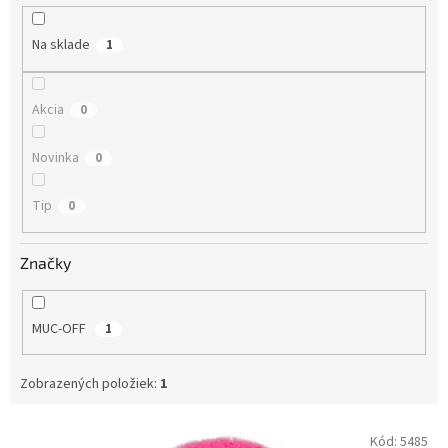
u
k
Na sklade
1
t
o
v
Akcia
0
Novinka
0
Tip
0
Značky
MUC-OFF
1
Zobrazených položiek:
1
V
Kód:
5485