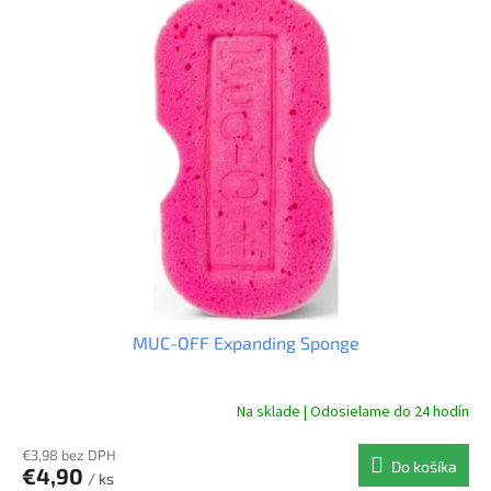
ý
p
i
s
p
r
o
d
u
k
t
o
v
MUC-OFF Expanding Sponge
Na sklade | Odosielame do 24 hodín
€3,98 bez DPH
Do košíka
€4,90
/ ks