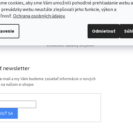
me cookies, aby sme Vám umožnili pohodlné prehliadanie webu a
Reklamácie
 prevádzky webu neustále zlepšovali jeho funkcie, výkon a
Moja objednávka
ľnosť.
Ochrana osobných údajov.
Formulár na odstúpenie od
kúpnej zmluvy
avenie
Odmietnuť
Súh
Bicykel vo výdavkoch
podnikateľa
Veľkostné tabuľky bicyklov
ť newsletter
 e-mail a my Vám budeme zasielať informácie o nových
 na našom e-shope.
ÁSIŤ SA