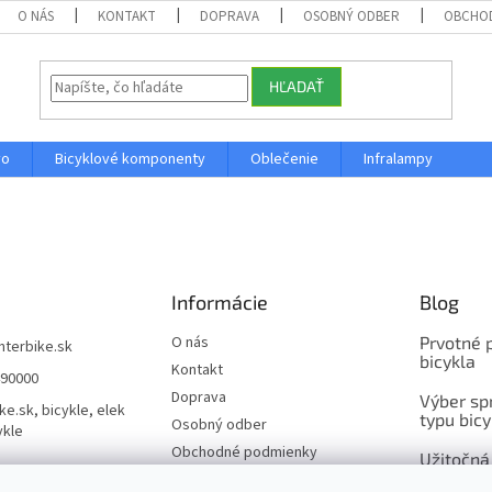
O NÁS
KONTAKT
DOPRAVA
OSOBNÝ ODBER
OBCHO
HĽADAŤ
vo
Bicyklové komponenty
Oblečenie
Infralampy
Informácie
Blog
O nás
Prvotné 
interbike.sk
bicykla
Kontakt
490000
Doprava
Výber spr
ke.sk, bicykle, elek
typu bicy
Osobný odber
ykle
Obchodné podmienky
Užitočná
bicykel
Ochrana osobných údajov