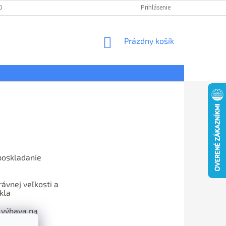
DNÉ PODMIENKY
OCHRANA OSOBNÝCH ÚDAJOV
Prihlásenie
REKLAMÁCIE
NÁKUPNÝ
Prázdny košík
KOŠÍK
poskladanie
ávnej veľkosti a
kla
 výbava na