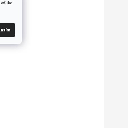
 vďaka
lasím