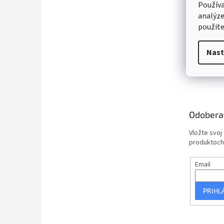
Používa
analýze
použite
Nast
Odobera
Vložte svoj
produktoch
Email
PRIHL