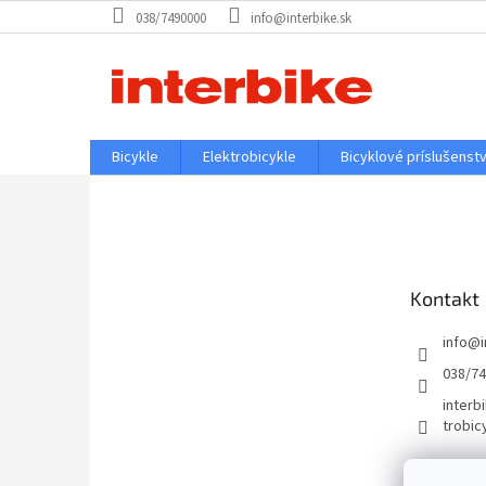
Prejsť
038/7490000
info@interbike.sk
na
obsah
Bicykle
Elektrobicykle
Bicyklové príslušenst
Z
á
p
ä
t
Kontakt
i
e
info
@
038/7
interbi
trobic