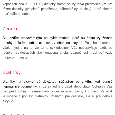
kapacitou cca 2 - 10 l. Cyklistický batoh sa využíva predovšetkým pre
rôzne doplnky (pršiplášť, peňaženka, náhradné cyklo diely), ktoré chcete
mať stále pri sebe.
Zvonček
Ak jazdíte predovšetkým po cyklotrasách, ktoré sú často využívané
mnohými ľuďmi, určite oceníte zvonček na bicykel.
Po jeho obstaraní
však myslite na to, že tento cyklodoplnok Vás neoprávňuje jazdiť po
rušných cyklotrasách ako neriadená strela. Bezpečnosť musí byť vždy
na prvom mieste.
Blatníky
Blatníky na bicykel sú dôležitou súčasťou vo chvíľu, keď panujú
nepriaznivé podmienky
, či už sa jedná o dážď alebo blato. Ochránia Vás
tiež pred drobnými kamienkami, ktoré sa môžu zachytiť v plášti. Vyberať
je možné z ponuky blatníkov určených pre dospelé, ale aj pre detské
bicykle.