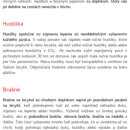
rôznych veľkostí, lepidlom a brúsnym papierom
sú doplnkom, ktorý vás
pri defekte na cestách nenechá v štichu
.
Hustilka
Hustilky spoločne so súpravou lepenia sú neoddeliteľným vybavením
každého jazdca.
V našej ponuke tak nájdete malé ručné hustilky, ktoré
možno pripevniť k rámu bicykla, ale tiež veľké nožné hustilky alebo alebo
jednorazové bombičky s CO
. Ak nechcete zažiť nepríjemný pocit s
2.
píchnutým kolesom 30 km od domova, tak aspoň malá ručná hustilka je
pre Vás povinnosťou. Hlava hustilky musí byť kompatibilná s ventilom na
Vašom bicykli. Odporúčaná hodnota nahustenia býva uvedená na boku
plášťov.
Brašne
Brašne na bicykel sú vhodným doplnkom najmä pri pravidelnom jazdení
na bicykli
, keď potrebujeme mať pri sebe napríklad náhradnú dušu,
súpravu na lepenie alebo hustilku. Vyberať môžete zo širokej ponuky
brašní, ako je
podsedlová brašňa
,
rámová brašňa
,
brašňa na riadidlá
a
ďalšie. Túto časť vybavenia mnoho ľudí podceňuje, čo si uvedomia až vo
chvíli, kedy potrebujú náhradnú dušu, hustilku alebo náradie a ďalšie