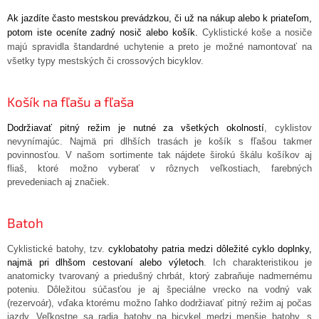
Ak jazdíte často mestskou prevádzkou, či už na nákup alebo k priateľom,
potom iste oceníte zadný nosič alebo košík.
Cyklistické koše a nosiče
majú spravidla štandardné uchytenie a preto je možné namontovať na
všetky typy mestských či crossových bicyklov.
Košík na fľašu a fľaša
Dodržiavať pitný režim je nutné za všetkých okolností
, cyklistov
nevynímajúc. Najmä pri dlhších trasách je košík s fľašou takmer
povinnosťou. V našom sortimente tak nájdete širokú škálu košíkov aj
fliaš, ktoré možno vyberať v rôznych veľkostiach, farebných
prevedeniach aj značiek.
Batoh
Cyklistické batohy, tzv.
cyklobatohy patria medzi dôležité cyklo doplnky,
najmä pri dlhšom cestovaní alebo výletoch
. Ich charakteristikou je
anatomicky tvarovaný a priedušný chrbát, ktorý zabraňuje nadmernému
poteniu. Dôležitou súčasťou je aj špeciálne vrecko na vodný vak
(rezervoár), vďaka ktorému možno ľahko dodržiavať pitný režim aj počas
jazdy. Veľkostne sa radia batohy na bicykel medzi menšie batohy, s