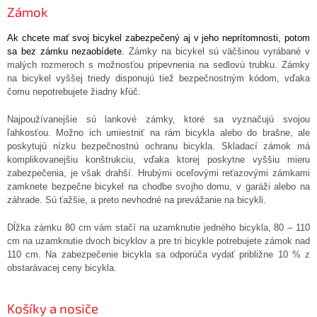
Zámok
Ak chcete mať svoj bicykel zabezpečený aj v jeho neprítomnosti, potom
sa bez zámku nezaobídete.
Zámky na bicykel sú väčšinou vyrábané v
malých rozmeroch s možnosťou pripevnenia na sedlovú trubku. Zámky
na bicykel vyššej triedy disponujú tiež bezpečnostným kódom, vďaka
čomu nepotrebujete žiadny kľúč.
Najpoužívanejšie sú lankové zámky, ktoré sa vyznačujú svojou
ľahkosťou. Možno ich umiestniť na rám bicykla alebo do brašne, ale
poskytujú nízku bezpečnostnú ochranu bicykla. Skladací zámok má
komplikovanejšiu konštrukciu, vďaka ktorej poskytne vyššiu mieru
zabezpečenia, je však drahší. Hrubými oceľovými reťazovými zámkami
zamknete bezpečne bicykel na chodbe svojho domu, v garáži alebo na
záhrade. Sú ťažšie, a preto nevhodné na prevážanie na bicykli.
Dĺžka zámku 80 cm vám stačí na uzamknutie jedného bicykla, 80 – 110
cm na uzamknutie dvoch bicyklov a pre tri bicykle potrebujete zámok nad
110 cm. Na zabezpečenie bicykla sa odporúča vydať približne 10 % z
obstarávacej ceny bicykla.
Košíky a nosiče