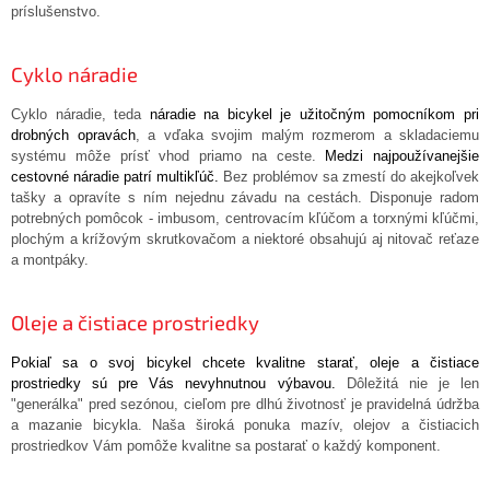
príslušenstvo.
Cyklo náradie
Cyklo náradie, teda
náradie na bicykel je užitočným pomocníkom pri
drobných opravách
, a vďaka svojim malým rozmerom a skladaciemu
systému môže prísť vhod priamo na ceste.
Medzi najpoužívanejšie
cestovné náradie patrí multikľúč.
Bez problémov sa zmestí do akejkoľvek
tašky a opravíte s ním nejednu závadu na cestách. Disponuje radom
potrebných pomôcok - imbusom, centrovacím kľúčom a torxnými kľúčmi,
plochým a krížovým skrutkovačom a niektoré obsahujú aj nitovač reťaze
a montpáky.
Oleje a čistiace prostriedky
Pokiaľ sa o svoj bicykel chcete kvalitne starať, oleje a čistiace
prostriedky sú pre Vás nevyhnutnou výbavou.
Dôležitá nie je len
"generálka" pred sezónou, cieľom pre dlhú životnosť je pravidelná údržba
a mazanie bicykla. Naša široká ponuka mazív, olejov a čistiacich
prostriedkov Vám pomôže kvalitne sa postarať o každý komponent.