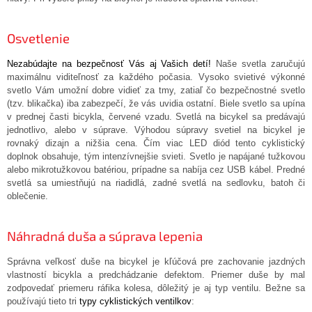
Osvetlenie
Nezabúdajte na bezpečnosť Vás aj Vašich detí!
Naše svetla zaručujú
maximálnu viditeľnosť za každého počasia. Vysoko svietivé výkonné
svetlo Vám umožní dobre vidieť za tmy, zatiaľ čo bezpečnostné svetlo
(tzv. blikačka) iba zabezpečí, že vás uvidia ostatní. Biele svetlo sa upína
v prednej časti bicykla, červené vzadu. Svetlá na bicykel sa predávajú
jednotlivo, alebo v súprave. Výhodou súpravy svetiel na bicykel je
rovnaký dizajn a nižšia cena. Čím viac LED diód tento cyklistický
doplnok obsahuje, tým intenzívnejšie svieti. Svetlo je napájané tužkovou
alebo mikrotužkovou batériou, prípadne sa nabíja cez USB kábel. Predné
svetlá sa umiestňujú na riadidlá, zadné svetlá na sedlovku, batoh či
oblečenie.
Náhradná duša a súprava lepenia
Správna veľkosť duše na bicykel je kľúčová pre zachovanie jazdných
vlastností bicykla a predchádzanie defektom. Priemer duše by mal
zodpovedať priemeru ráfika kolesa, dôležitý je aj typ ventilu. Bežne sa
používajú tieto tri
typy cyklistických ventilkov
: