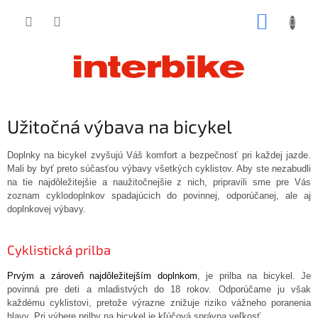
Prejsť
NÁKUP
na
obsah
KOŠÍK
Užitočná výbava na bicykel
Doplnky na bicykel zvyšujú Váš komfort a bezpečnosť pri každej jazde.
Mali by byť preto súčasťou výbavy všetkých cyklistov. Aby ste nezabudli
na tie najdôležitejšie a naužitočnejšie z nich, pripravili sme pre Vás
zoznam cyklodoplnkov spadajúcich do povinnej, odporúčanej, ale aj
doplnkovej výbavy.
Cyklistická prilba
Prvým a zároveň najdôležitejším doplnkom
, je prilba na bicykel. Je
povinná pre deti a mladistvých do 18 rokov. Odporúčame ju však
každému cyklistovi, pretože výrazne znižuje riziko vážneho poranenia
hlavy. Pri výbere prilby na bicykel je kľúčová správna veľkosť.