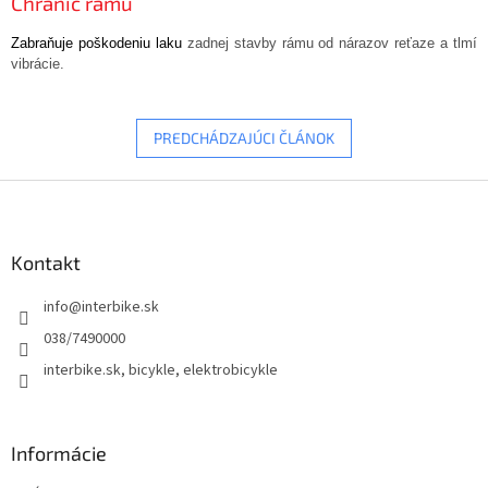
Chránič rámu
Zabraňuje poškodeniu laku
zadnej stavby rámu od nárazov reťaze a tlmí
vibrácie.
PREDCHÁDZAJÚCI ČLÁNOK
Z
á
p
ä
Kontakt
t
info
@
interbike.sk
i
e
038/7490000
interbike.sk, bicykle, elektrobicykle
Informácie