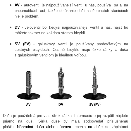
AV
- autoventil je najpoužívanejší ventil u nás, používa sa aj na
pneumatikách áut, takže dofúkanie duší na čerpacích staniciach
nie je problém.
DV
- veloventil bol kedysi najpoužívanejší ventil u nás, nájsť ho
môžete takmer na každom starom bicykli.
SV (FV)
- galuskový ventil je používaný predovšetkým na
cestných bicykloch. Cestné bicykle majú úzke ráfiky a duša
s galúskovým ventilom je ideálnou voľbou.
Duša je použiteľná pre viac šírok ráfika. Informáciu o jej rozpätí nájdete
priamo na duši. Šírka duše by mala zodpovedať príslušnému
plášťu.
Náhradná duša alebo súprava lepenia na duše
so záplatami