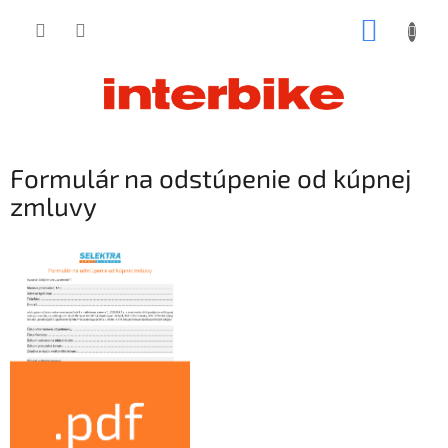
Prejsť
NÁKUP
na
obsah
KOŠÍK
Formulár na odstúpenie od kúpnej
zmluvy