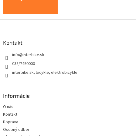
Z
á
p
ä
Kontakt
t
info
@
interbike.sk
i
e
038/7490000
interbike.sk, bicykle, elektrobicykle
Informácie
O nás
Kontakt
Doprava
Osobný odber