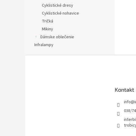
Cyklistické dresy
Cyklistické nohavice
Tričká
Mikiny
Dámske oblečenie
Infralampy
Z
á
p
ä
t
Kontakt
i
e
info
@
038/7
interbi
trobic