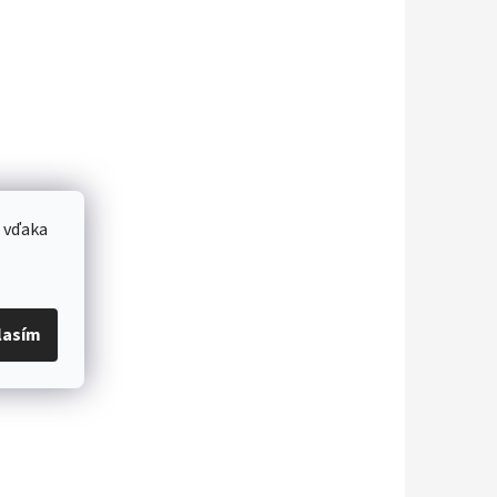
 vďaka
lasím