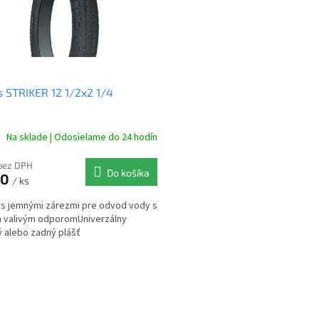
s STRIKER 12 1/2x2 1/4
Na sklade | Odosielame do 24 hodín
bez DPH
Do košíka
90
/ ks
s jemnými zárezmi pre odvod vody s
 valivým odporomUniverzálny
 alebo zadný plášť
O
v
l
á