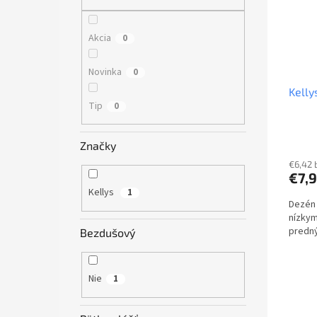
s
r
p
o
r
d
Akcia
0
o
u
d
k
Novinka
0
u
t
Kelly
k
o
Tip
0
t
v
o
v
Značky
€6,42 
€7,
Kellys
1
Dezén 
nízkym
predný
Bezdušový
Nie
1