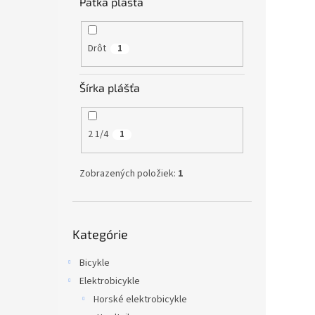
Pätka plášťa
Drôt
1
Šírka plášťa
2 1/4
1
Zobrazených položiek:
1
Preskočiť
Kategórie
kategórie
Bicykle
Elektrobicykle
Horské elektrobicykle