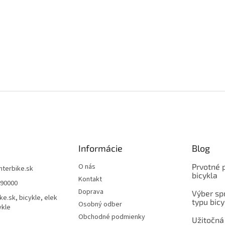
Informácie
Blog
O nás
Prvotné 
interbike.sk
bicykla
Kontakt
490000
Doprava
Výber spr
ke.sk, bicykle, elek
typu bicy
Osobný odber
ykle
Obchodné podmienky
Užitočná