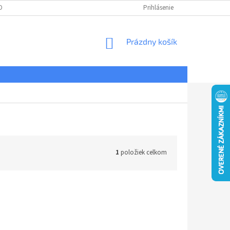
DNÉ PODMIENKY
OCHRANA OSOBNÝCH ÚDAJOV
Prihlásenie
REKLAMÁCIE
NÁKUPNÝ
Prázdny košík
KOŠÍK
1
položiek celkom