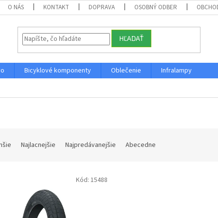
O NÁS
KONTAKT
DOPRAVA
OSOBNÝ ODBER
OBCHO
HĽADAŤ
vo
Bicyklové komponenty
Oblečenie
Infralampy
hšie
Najlacnejšie
Najpredávanejšie
Abecedne
Kód:
15488