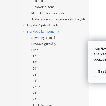
Hardtail
Celoodpružené
Mestské elektrobicykle
Trekingové a crossové elektrobicykle
Bicyklové príslušenstvo
Bicyklové komponenty
Bowdeny a lanká
Brzdové gumičky
Používa
Duše
analýze
12"
použite
16"
20"
Nast
24"
26"
27,5"
28"
29"
Príslušenstvo