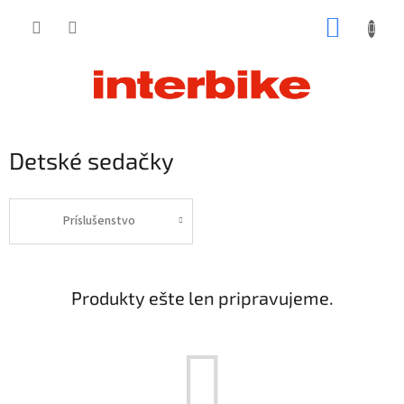
Prejsť
NÁKUP
na
obsah
KOŠÍK
Detské sedačky
Príslušenstvo
Produkty ešte len pripravujeme.