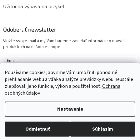
Užitočná výbava na bicykel
Odoberať newsletter
Vložte svoj e-mail a my Vám budeme zasielať informácie o nových
produktoch na našom e-shope.
Email
Používame cookies, aby sme Vám umožnili pohodlné
PRIHLÁSIŤ SA
prehliadanie webu a vďaka analýze prevádzky webu neustále
zlepšovali jeho funkcie, výkon a použiteľnosť.
Ochrana
osobných údajov.
Vytvoril Shoptet
Nastavenie
Objednaný tovar si môžete prevziať osobne v predajni SELEKTRA,
Copyright 2026
interbike
. Všetky práva vyhradené.
Upraviť
Družstevná 1143/24, Partizánske, tel.: 038/7490000. Všetok tovar je
Odmietnuť
Súhlasím
nastavenie cookies
ihneď dostupný na našom sklade.