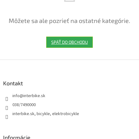
Môžete sa ale pozrieť na ostatné kategórie.
SPÄŤ DO OBCHODU
Z
á
p
ä
Kontakt
t
info
@
interbike.sk
i
e
038/7490000
interbike.sk, bicykle, elektrobicykle
Informácie