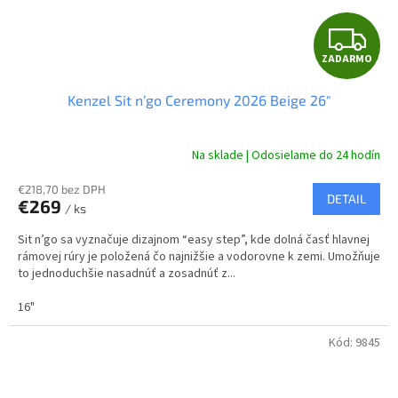
Z
ZADARMO
A
Kenzel Sit n’go Ceremony 2026 Beige 26"
D
A
Na sklade | Odosielame do 24 hodín
R
€218,70 bez DPH
DETAIL
€269
/ ks
M
Sit n’go sa vyznačuje dizajnom “easy step”, kde dolná časť hlavnej
O
rámovej rúry je položená čo najnižšie a vodorovne k zemi. Umožňuje
to jednoduchšie nasadnúť a zosadnúť z...
16"
Kód:
9845