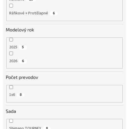
Ráfikové + Protišlapné
6
Modelový rok
2025
5
2026
6
Počet prevodov
1x6
8
Sada
Shimano TOURNEY
8