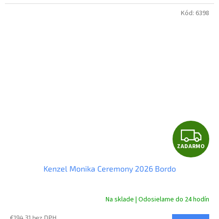
Kód:
6398
Z
ZADARMO
A
Kenzel Monika Ceremony 2026 Bordo
D
A
Na sklade | Odosielame do 24 hodín
R
€194,31 bez DPH