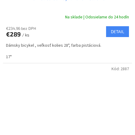
D
A
Na sklade | Odosielame do 24 hodín
R
€234,96 bez DPH
DETAIL
€289
/ ks
M
Dámsky bicykel , veľkosť kolies 28", farba pistáciová.
O
17"
Kód:
2887