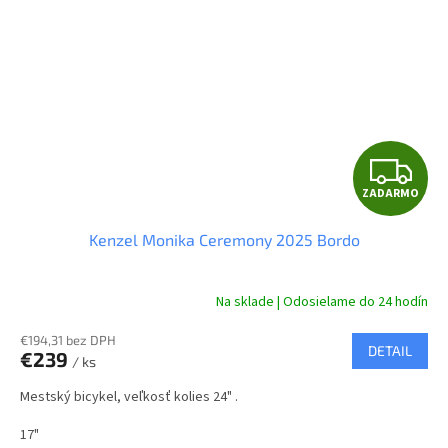
Z
ZADARMO
A
Kenzel Monika Ceremony 2025 Bordo
D
A
Na sklade | Odosielame do 24 hodín
R
€194,31 bez DPH
DETAIL
€239
/ ks
M
Mestský bicykel, veľkosť kolies 24" .
O
17"