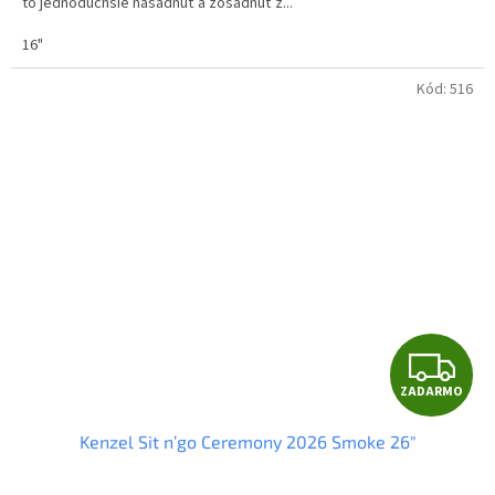
to jednoduchšie nasadnúť a zosadnúť z...
16"
Kód:
516
Z
ZADARMO
A
Kenzel Sit n’go Ceremony 2026 Smoke 26"
D