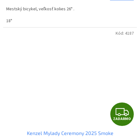
M
Mestský bicykel, veľkosť kolies 26" .
O
18"
Kód:
4187
Z
ZADARMO
A
Kenzel Mylady Ceremony 2025 Smoke
D