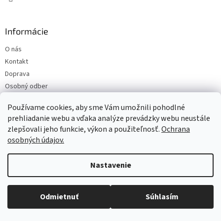
k
y
v
Informácie
ý
p
O nás
i
s
Kontakt
u
Doprava
Osobný odber
Obchodné podmienky
Používame cookies, aby sme Vám umožnili pohodlné
Ochrana osobných údajov
prehliadanie webu a vďaka analýze prevádzky webu neustále
Reklamácie
zlepšovali jeho funkcie, výkon a použiteľnosť.
Ochrana
Moja objednávka
osobných údajov.
Formulár na odstúpenie od kúpnej zmluvy
Bicykel vo výdavkoch podnikateľa
Nastavenie
Veľkostné tabuľky bicyklov
Objednaný tovar si môžete prevziať osobne v predajni SELEKTRA,
Družstevná 1143/24, Partizánske, tel.: 038/7490000. Všetok tovar je
Odmietnuť
Súhlasím
ihneď dostupný na našom sklade.
Blog