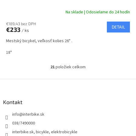
A
Na sklade | Odosielame do 24 hodín
R
€189,43 bez DPH
DETAIL
€233
/ ks
M
Mestský bicykel, veľkosť kolies 26" .
O
18"
21
položiek celkom
O
v
l
Z
á
á
d
p
a
ä
Kontakt
c
t
i
info
@
interbike.sk
i
e
p
e
038/7490000
r
interbike.sk, bicykle, elektrobicykle
v