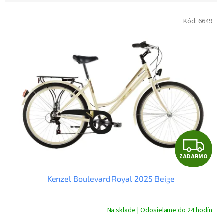
V
Kód:
6649
ý
p
i
s
p
r
o
d
u
k
t
Z
o
ZADARMO
v
A
Kenzel Boulevard Royal 2025 Beige
D
A
Na sklade | Odosielame do 24 hodín