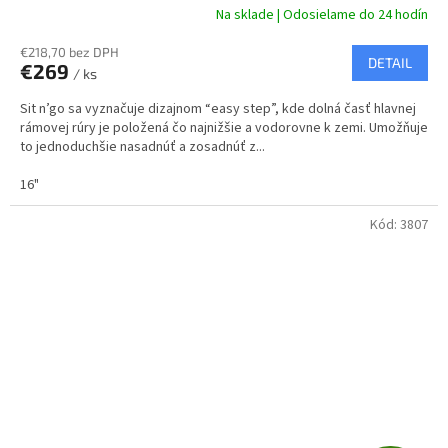
A
Na sklade | Odosielame do 24 hodín
R
€218,70 bez DPH
DETAIL
€269
/ ks
M
Sit n’go sa vyznačuje dizajnom “easy step”, kde dolná časť hlavnej
O
rámovej rúry je položená čo najnižšie a vodorovne k zemi. Umožňuje
to jednoduchšie nasadnúť a zosadnúť z...
16"
Kód:
3807