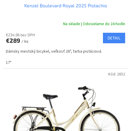
Kenzel Boulevard Royal 2025 Pistachio
D
A
Na sklade | Odosielame do 24 hodín
R
€234,96 bez DPH
DETAIL
€289
/ ks
M
Dámsky mestský bicykel, veľkosť 26", farba pistáciová.
O
17"
Kód:
2652