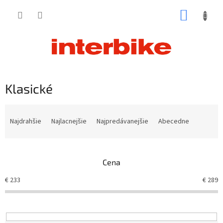
Prejsť
NÁKUP
na
obsah
KOŠÍK
Klasické
R
a
Najdrahšie
Najlacnejšie
Najpredávanejšie
Abecedne
d
e
n
Cena
i
e
€
233
€
289
p
r
o
d