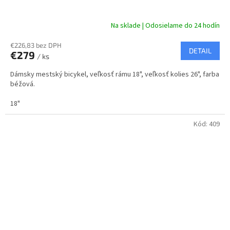
D
A
Na sklade | Odosielame do 24 hodín
R
€226,83 bez DPH
DETAIL
€279
/ ks
M
Dámsky mestský bicykel, veľkosť rámu 18", veľkosť kolies 26", farba
O
béžová.
18"
Kód:
409