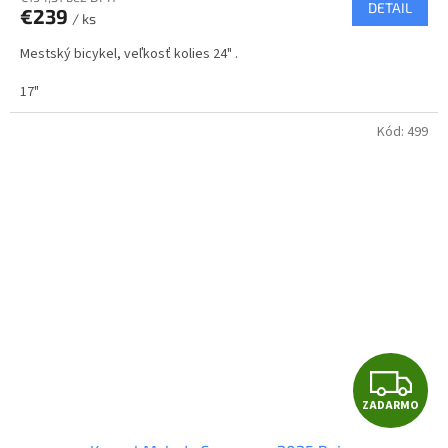
DETAIL
€239
/ ks
M
Mestský bicykel, veľkosť kolies 24" .
O
17"
Kód:
499
Z
ZADARMO
A