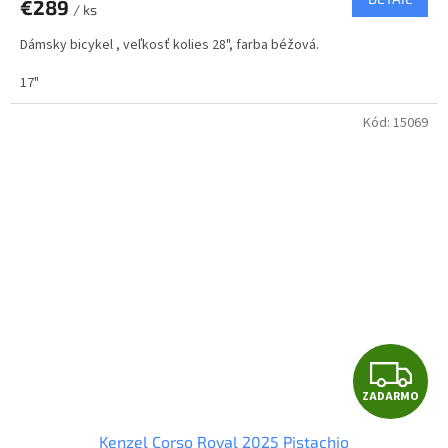
€289
/ ks
M
Dámsky bicykel , veľkosť kolies 28", farba béžová.
O
17"
Kód:
15069
Z
ZADARMO
A
Kenzel Corso Royal 2025 Pistachio