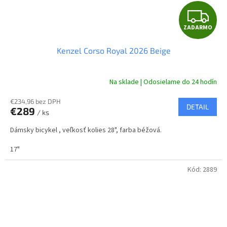
Z
ZADARMO
A
Kenzel Corso Royal 2026 Beige
D
A
Na sklade | Odosielame do 24 hodín
R
€234,96 bez DPH
DETAIL
€289
/ ks
M
Dámsky bicykel , veľkosť kolies 28", farba béžová.
O
17"
Kód:
2889