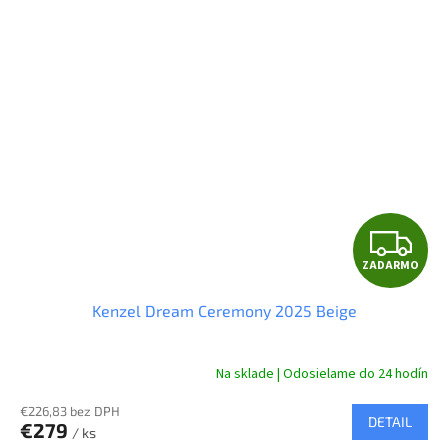
Z
ZADARMO
A
Kenzel Dream Ceremony 2025 Beige
D
A
Na sklade | Odosielame do 24 hodín
R
€226,83 bez DPH
DETAIL
€279
/ ks