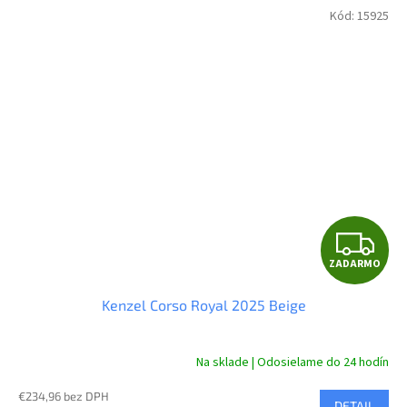
Kód:
15925
Z
ZADARMO
A
Kenzel Corso Royal 2025 Beige
D
A
Na sklade | Odosielame do 24 hodín
R
€234,96 bez DPH
DETAIL