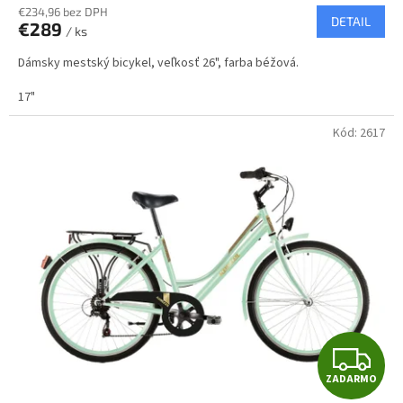
R
€234,96 bez DPH
DETAIL
€289
/ ks
M
Dámsky mestský bicykel, veľkosť 26", farba béžová.
O
17"
Kód:
2617
Z
ZADARMO
A