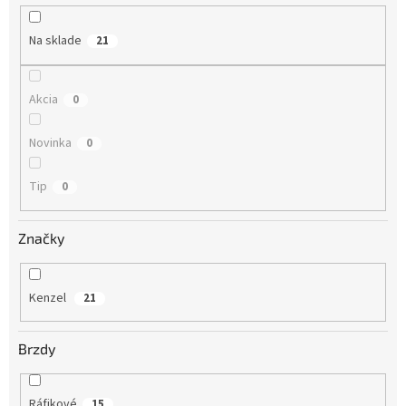
u
k
Na sklade
21
t
o
v
Akcia
0
Novinka
0
Tip
0
Značky
Kenzel
21
Brzdy
Ráfikové
15