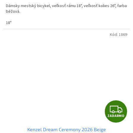
M
Dámsky mestský bicykel, veľkosť rámu 18", veľkosť kolies 26", farba
O
béžová.
18"
Kód:
1869
Z
ZADARMO
A
Kenzel Dream Ceremony 2026 Beige