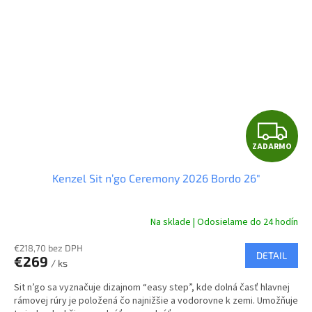
Z
ZADARMO
A
Kenzel Sit n’go Ceremony 2026 Bordo 26"
D
A
Na sklade | Odosielame do 24 hodín
R
€218,70 bez DPH
DETAIL
€269
/ ks
M
Sit n’go sa vyznačuje dizajnom “easy step”, kde dolná časť hlavnej
O
rámovej rúry je položená čo najnižšie a vodorovne k zemi. Umožňuje