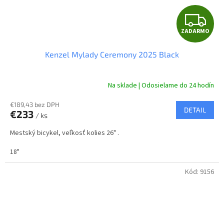
Z
ZADARMO
A
Kenzel Mylady Ceremony 2025 Black
D
A
Na sklade | Odosielame do 24 hodín
R
€189,43 bez DPH
DETAIL
€233
/ ks
M
Mestský bicykel, veľkosť kolies 26" .
O
18"
Kód:
9156