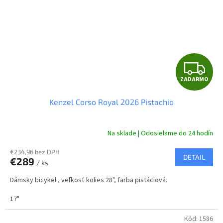
Z
ZADARMO
A
Kenzel Corso Royal 2026 Pistachio
D
A
Na sklade | Odosielame do 24 hodín
R
€234,96 bez DPH
DETAIL
€289
/ ks
M
Dámsky bicykel , veľkosť kolies 28", farba pistáciová.
O
17"
Kód:
1586