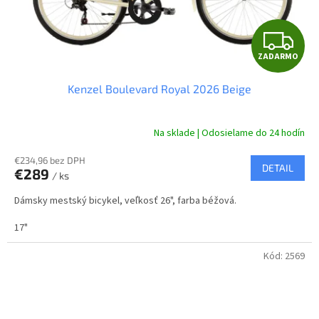
Z
ZADARMO
A
Kenzel Boulevard Royal 2026 Beige
D
A
Na sklade | Odosielame do 24 hodín
R
€234,96 bez DPH
DETAIL
€289
/ ks
M
Dámsky mestský bicykel, veľkosť 26", farba béžová.
O
17"
Kód:
2569