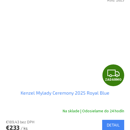
Kód:
2615
Z
ZADARMO
A
Kenzel Mylady Ceremony 2025 Royal Blue
D
A
Na sklade | Odosielame do 24 hodín
R
€189,43 bez DPH
DETAIL
€233
/ ks