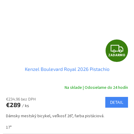
Z
ZADARMO
A
Kenzel Boulevard Royal 2026 Pistachio
D
A
Na sklade | Odosielame do 24 hodín
R
€234,96 bez DPH
DETAIL
€289
/ ks
M
Dámsky mestský bicykel, veľkosť 26", farba pistáciová.
O
17"