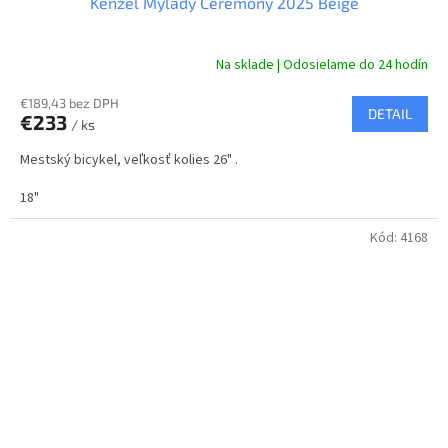
Kenzel Mylady Ceremony 2025 Beige
D
A
Na sklade | Odosielame do 24 hodín
R
€189,43 bez DPH
DETAIL
€233
/ ks
M
Mestský bicykel, veľkosť kolies 26" .
O
18"
Kód:
4168