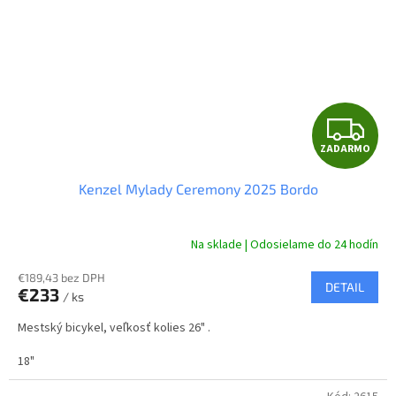
Z
ZADARMO
A
Kenzel Mylady Ceremony 2025 Bordo
D
A
Na sklade | Odosielame do 24 hodín
R
€189,43 bez DPH
DETAIL
€233
/ ks
M
Mestský bicykel, veľkosť kolies 26" .
O
18"