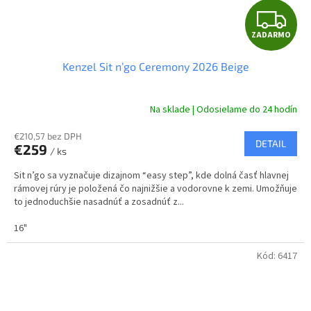
Z
ZADARMO
A
Kenzel Sit n’go Ceremony 2026 Beige
D
A
Na sklade | Odosielame do 24 hodín
R
€210,57 bez DPH
DETAIL
€259
/ ks
M
Sit n’go sa vyznačuje dizajnom “easy step”, kde dolná časť hlavnej
O
rámovej rúry je položená čo najnižšie a vodorovne k zemi. Umožňuje
to jednoduchšie nasadnúť a zosadnúť z...
16"
Kód:
6417