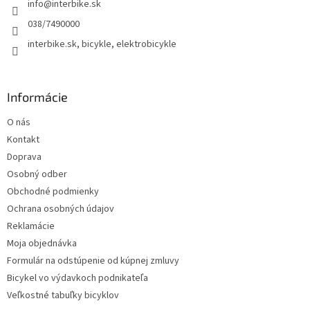
info
@
interbike.sk
i
e
038/7490000
interbike.sk, bicykle, elektrobicykle
Informácie
O nás
Kontakt
Doprava
Osobný odber
Obchodné podmienky
Ochrana osobných údajov
Reklamácie
Moja objednávka
Formulár na odstúpenie od kúpnej zmluvy
Bicykel vo výdavkoch podnikateľa
Veľkostné tabuľky bicyklov