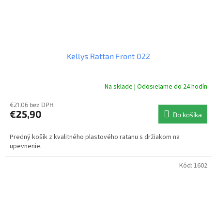
Kellys Rattan Front 022
Na sklade | Odosielame do 24 hodín
€21,06 bez DPH
€25,90
Do košíka
Predný košík z kvalitného plastového ratanu s držiakom na
upevnenie.
Kód:
1602