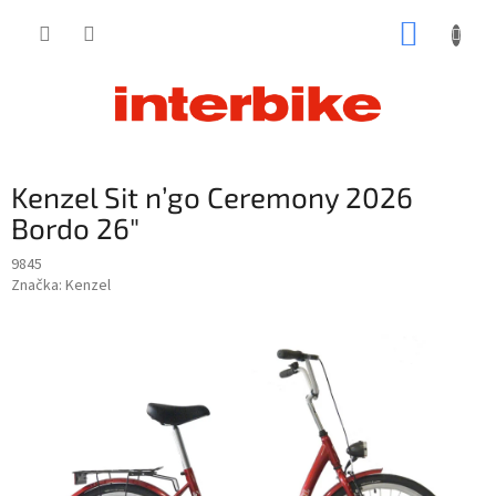
Prejsť
NÁKUP
na
obsah
KOŠÍK
Kenzel Sit n’go Ceremony 2026
Bordo 26"
9845
Značka:
Kenzel