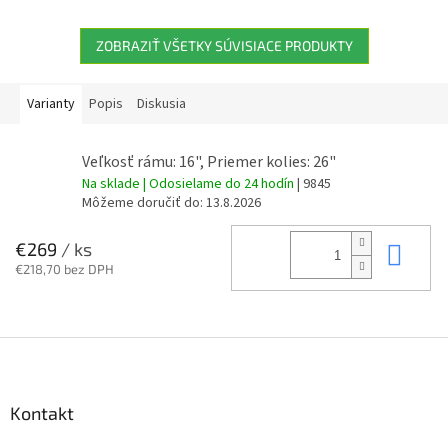
ZOBRAZIŤ VŠETKY SÚVISIACE PRODUKTY
Varianty
Popis
Diskusia
Veľkosť rámu: 16", Priemer kolies: 26"
Na sklade | Odosielame do 24 hodín
| 9845
Môžeme doručiť do:
13.8.2026
Do 
€269
/ ks
€218,70 bez DPH
Z
á
p
ä
Kontakt
t