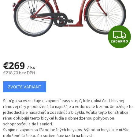
Z
ZADARMO
A
D
€269
/ ks
A
€218,70 bez DPH
Jednotková
R
ZVOĽTE VARIANT
cena:
M
Sit n’go sa vyznačuje dizajnom “easy step”, kde dolná časť hlavnej
rámovej rúry je položená čo najnižšie a vodorovne k zemi. Umožňuje to
O
jednoduchšie nasadnúť a zosadnúť z bicykla. Vďaka tejto konštrukcii
rámu obľubujú tento bicykel ľudia s obmedzenou pohybovou
schopnosťou a tiež seniori.
Svojim dizajnom sa líši od bežných bicyklov. Výhodou bicykla je nižšie
položené ťažisko, čo spríjemňuje jazdu na bicykli.