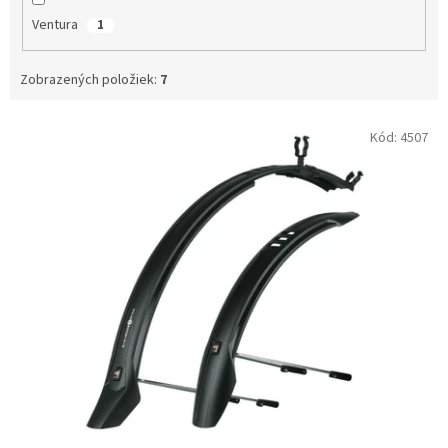
Ventura
1
Zobrazených položiek:
7
V
Kód:
4507
ý
p
i
s
p
r
o
d
u
k
t
o
v