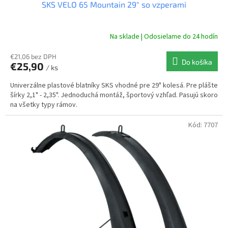
SKS VELO 65 Mountain 29" so vzperami
Na sklade | Odosielame do 24 hodín
€21,06 bez DPH
Do košíka
€25,90
/ ks
Univerzálne plastové blatníky SKS vhodné pre 29" kolesá. Pre plášte
šírky 2,1" - 2,35". Jednoduchá montáž, športový vzhľad. Pasujú skoro
na všetky typy rámov.
Kód:
7707