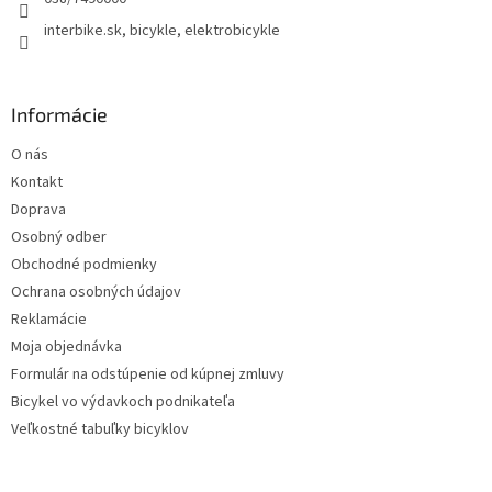
r
interbike.sk, bicykle, elektrobicykle
v
k
y
v
Informácie
ý
p
O nás
i
s
Kontakt
u
Doprava
Osobný odber
Obchodné podmienky
Ochrana osobných údajov
Reklamácie
Moja objednávka
Formulár na odstúpenie od kúpnej zmluvy
Bicykel vo výdavkoch podnikateľa
Veľkostné tabuľky bicyklov