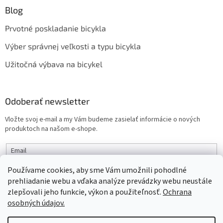
Blog
Prvotné poskladanie bicykla
Výber správnej veľkosti a typu bicykla
Užitočná výbava na bicykel
Odoberať newsletter
Vložte svoj e-mail a my Vám budeme zasielať informácie o nových
produktoch na našom e-shope.
Email
Používame cookies, aby sme Vám umožnili pohodlné
PRIHLÁSIŤ SA
prehliadanie webu a vďaka analýze prevádzky webu neustále
zlepšovali jeho funkcie, výkon a použiteľnosť.
Ochrana
osobných údajov.
Vytvoril Shoptet