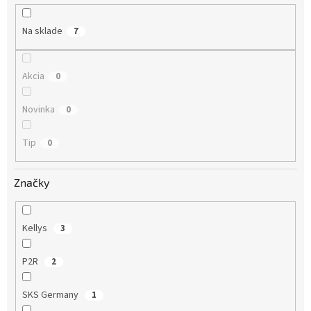
u
k
Na sklade
7
t
o
v
Akcia
0
Novinka
0
Tip
0
Značky
Kellys
3
P2R
2
SKS Germany
1