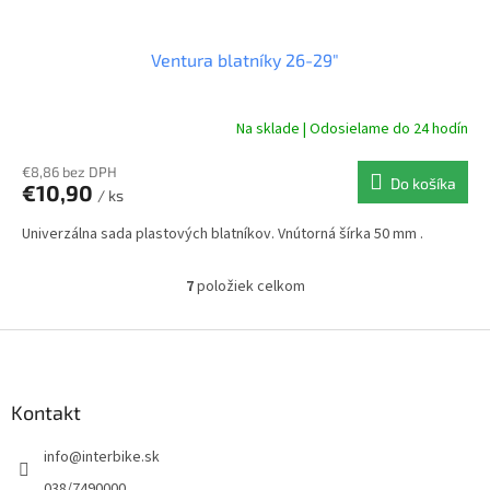
Ventura blatníky 26-29"
Na sklade | Odosielame do 24 hodín
€8,86 bez DPH
Do košíka
€10,90
/ ks
Univerzálna sada plastových blatníkov. Vnútorná šírka 50 mm .
7
položiek celkom
O
v
l
Z
á
á
d
p
a
ä
Kontakt
c
t
i
info
@
interbike.sk
i
e
p
e
038/7490000