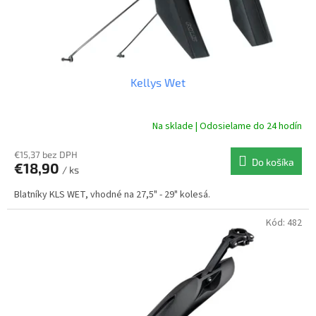
Kellys Wet
Na sklade | Odosielame do 24 hodín
€15,37 bez DPH
Do košíka
€18,90
/ ks
Blatníky KLS WET, vhodné na 27,5" - 29" kolesá.
Kód:
482