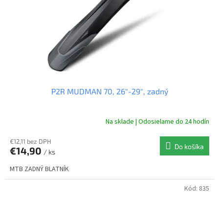
P2R MUDMAN 70, 26″-29″, zadný
Na sklade | Odosielame do 24 hodín
€12,11 bez DPH
Do košíka
€14,90
/ ks
MTB ZADNÝ BLATNÍK
Kód:
835