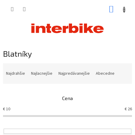
Prejsť
NÁKUP
na
obsah
KOŠÍK
Blatníky
R
a
Najdrahšie
Najlacnejšie
Najpredávanejšie
Abecedne
d
e
n
Cena
i
e
€
10
€
26
p
r
o
d