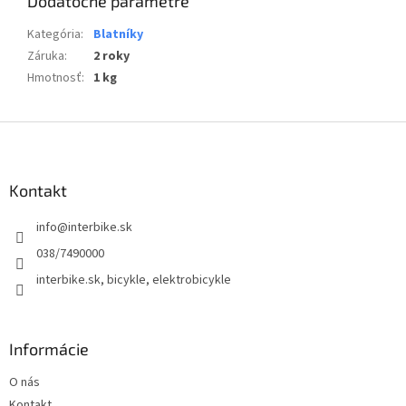
Dodatočné parametre
Kategória
:
Blatníky
Záruka
:
2 roky
Hmotnosť
:
1 kg
Z
á
p
ä
Kontakt
t
info
@
interbike.sk
i
e
038/7490000
interbike.sk, bicykle, elektrobicykle
Informácie
O nás
Kontakt