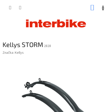
Prejsť
NÁKUP
na
obsah
KOŠÍK
Kellys STORM
2828
Značka:
Kellys