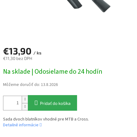
€13,90
/ ks
€11,30 bez DPH
Jednotková
Na sklade | Odosielame do 24 hodín
cena:
Môžeme doručiť do:
13.8.2026
Pridať do košíka
Sada dvoch blatníkov vhodné pre MTB a Cross.
Detailné informácie