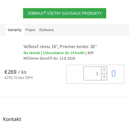
ZOBRAZIŤ VŠETKY SÚVISIACE PRODUKTY
Varianty
Popis
Diskusia
Veľkosť rámu: 16", Priemer kolies: 26"
Na sklade | Odosielame do 24 hodín
| 409
Môžeme doručiť do:
13.8.2026
Do 
€269
/ ks
€218,70 bez DPH
Z
á
p
ä
Kontakt
t