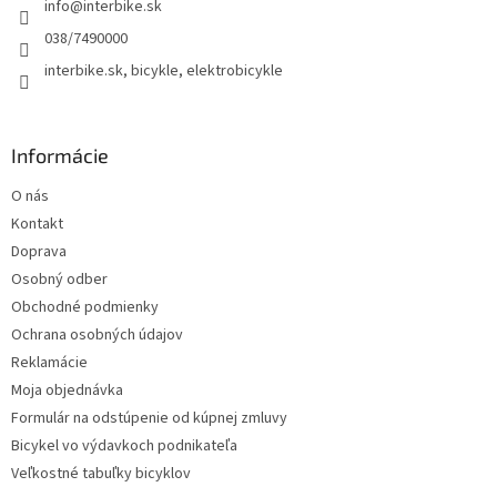
info
@
interbike.sk
i
e
038/7490000
interbike.sk, bicykle, elektrobicykle
Informácie
O nás
Kontakt
Doprava
Osobný odber
Obchodné podmienky
Ochrana osobných údajov
Reklamácie
Moja objednávka
Formulár na odstúpenie od kúpnej zmluvy
Bicykel vo výdavkoch podnikateľa
Veľkostné tabuľky bicyklov