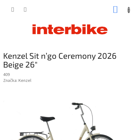
Prejsť
NÁKUP
na
obsah
KOŠÍK
Kenzel Sit n’go Ceremony 2026
Beige 26"
409
Značka:
Kenzel