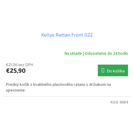
Kellys Rattan Front 022
Na sklade | Odosielame do 24 hodín
€21,06 bez DPH
€25,90
Do košíka
Predný košík z kvalitného plastového ratanu s držiakom na
upevnenie.
Kód:
6684