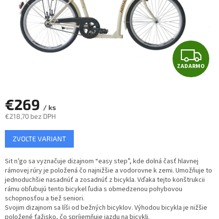
Z
ZADARMO
A
D
€269
/ ks
A
€218,70 bez DPH
Jednotková
R
ZVOĽTE VARIANT
cena:
M
Sit n’go sa vyznačuje dizajnom “easy step”, kde dolná časť hlavnej
rámovej rúry je položená čo najnižšie a vodorovne k zemi. Umožňuje to
O
jednoduchšie nasadnúť a zosadnúť z bicykla. Vďaka tejto konštrukcii
rámu obľubujú tento bicykel ľudia s obmedzenou pohybovou
schopnosťou a tiež seniori.
Svojim dizajnom sa líši od bežných bicyklov. Výhodou bicykla je nižšie
položené ťažisko, čo spríjemňuje jazdu na bicykli.