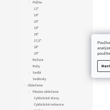
Plášte
12"
16"
20"
24"
26"
27,5"
Používa
28"
analýze
použite
29"
Reťaze
Nast
Rohy
Sedlá
Sedlovky
Oblečenie
Pánske oblečenie
Cyklistické dresy
Cyklistické nohavice