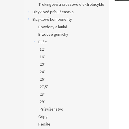
n
Trekingové a crossové elektrobicykle
k
Bicyklové príslušenstvo
o
v
Bicyklové komponenty
Bowdeny a lanká
Brzdové gumičky
Duše
12"
16"
20"
24"
26"
27,5"
28"
29"
Príslušenstvo
Gripy
Pedále