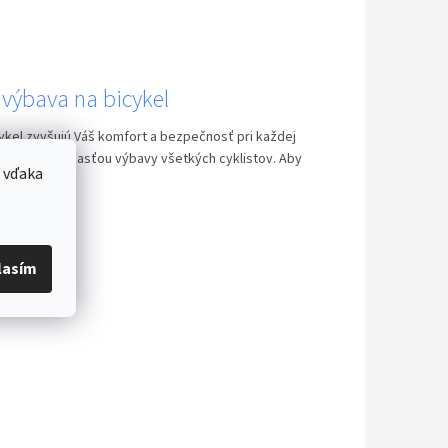
 výbava na bicykel
ykel zvyšujú Váš komfort a bezpečnosť pri každej
 byť preto súčasťou výbavy všetkých cyklistov. Aby
 vďaka
 tie n...
lasím