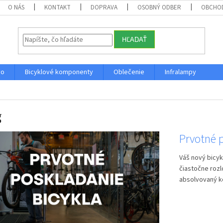
O NÁS
KONTAKT
DOPRAVA
OSOBNÝ ODBER
OBCHO
HĽADAŤ
vo
Bicyklové komponenty
Oblečenie
Infralampy
g
Prvotné 
Váš nový bicyk
čiastočne roz
absolvovaný k