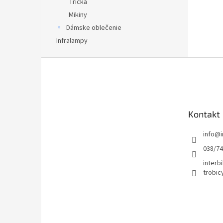
Tričká
Mikiny
Dámske oblečenie
Infralampy
Z
á
p
ä
t
Kontakt
i
e
info
@
038/7
interbi
trobic