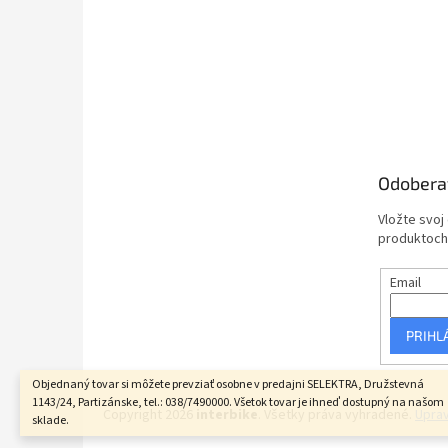
Odobera
Vložte svoj
produktoch
Email
PRIHL
Objednaný tovar si môžete prevziať osobne v predajni SELEKTRA, Družstevná
1143/24, Partizánske, tel.: 038/7490000. Všetok tovar je ihneď dostupný na našom
Copyright 2026
interbike
. Všetky práva vyhradené.
Uprav
sklade.