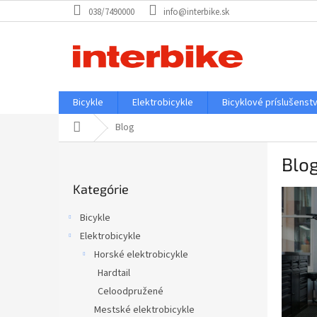
Prejsť
038/7490000
info@interbike.sk
na
obsah
Bicykle
Elektrobicykle
Bicyklové príslušenst
Domov
Blog
B
Blo
o
Preskočiť
č
Kategórie
kategórie
V
n
ý
ý
Bicykle
p
p
Elektrobicykle
i
a
s
Horské elektrobicykle
n
č
e
Hardtail
l
l
Celoodpružené
á
Mestské elektrobicykle