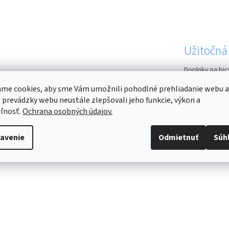
Užitočná
Doplnky na bic
jazde. Mali by
me cookies, aby sme Vám umožnili pohodlné prehliadanie webu a
ste nezabudli na
 prevádzky webu neustále zlepšovali jeho funkcie, výkon a
ľnosť.
Ochrana osobných údajov.
avenie
Odmietnuť
Súh