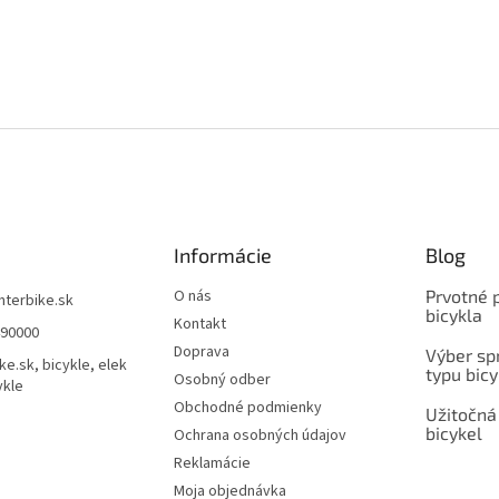
O
v
l
á
d
a
c
i
Informácie
Blog
e
p
O nás
Prvotné 
interbike.sk
r
bicykla
Kontakt
490000
v
Doprava
Výber spr
k
ke.sk, bicykle, elek
typu bicy
y
Osobný odber
ykle
v
Obchodné podmienky
Užitočná
ý
bicykel
Ochrana osobných údajov
p
i
Reklamácie
s
Moja objednávka