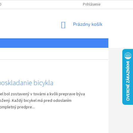
DNÉ PODMIENKY
OCHRANA OSOBNÝCH ÚDAJOV
Prihlásenie
REKLAMÁCIE
NÁKUPNÝ
Prázdny košík
KOŠÍK
poskladanie bicykla
el bol zostavený v továrni a kvôli preprave býva
ložený. Každý bicykel má pred odoslaním
ompletný predpre...