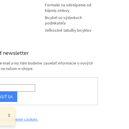
u
Formulár na odstúpenie od
kúpnej zmluvy
Bicykel vo výdavkoch
podnikateľa
Veľkostné tabuľky bicyklov
ť newsletter
 e-mail a my Vám budeme zasielať informácie o nových
 na našom e-shope.
ÁSIŤ SA
iť nastavenie cookies