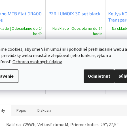
O
ano MTB Flat GR400
P2R LUMOIX 30 set black
Kellys K
le
Transpar
klade | Odosielame do 24
Na sklade | Odosielame do 24
Na sklad
hodín
hodín
 bez DPH
€21,06 bez DPH
€4,02 bez
,80
€25,90
€4,95
me cookies, aby sme Vám umožnili pohodlné prehliadanie webu a
 prevádzky webu neustále zlepšovali jeho funkcie, výkon a
o košíka
Do košíka
Do ko
ľnosť.
Ochrana osobných údajov.
e MTB PD-GR400 bez
Set osvetlenia LUMOIX 30 je
KOLIBRI je 
avenie
Odmietnuť
Súh
 Odolné pedále typu Flat
určený všetkým cyklistom,
fľaška s o
zne jazdné štýly v
ktorí chcú byť na ceste dobre
s len 53g.
. Široký tvar pedálu pre
videní a zároveň mať svetlo
technológi
omfort, stabilitu a
dostatočne silné na jazdu v
vodu, isot
sť šliapania do pedálov.
akýchkoľvek svetelných...
iné športov
...
nty
Popis
Diskusia
Batéria: 725Wh, Veľkosť rámu: M, Priemer kolies: 29"/27,5"