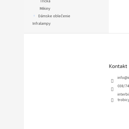
Tričká
Mikiny
Dámske oblečenie
Infralampy
Z
á
p
ä
t
Kontakt
i
e
info
@
038/7
interbi
trobic