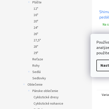
Plášte
12"
Shim
16"
pedá
20"
Na s
24"
26"
€32,36
€39
27,5"
Používa
28"
analýze
D
použite
29"
Reťaze
Pedál
Nast
Rohy
zámku.
pre rô
Sedlá
teréne
Sedlovky
lepší k
Oblečenie
účinno
Veľkosť
Pánske oblečenie
Varia
Cyklistické dresy
Cyklistické nohavice