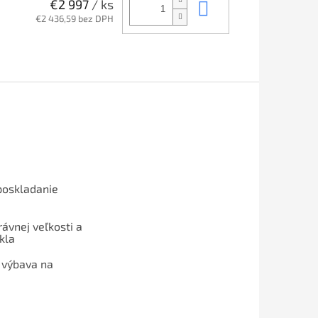
Do košíka
€2 997
/ ks
€2 436,59 bez DPH
poskladanie
ávnej veľkosti a
kla
 výbava na