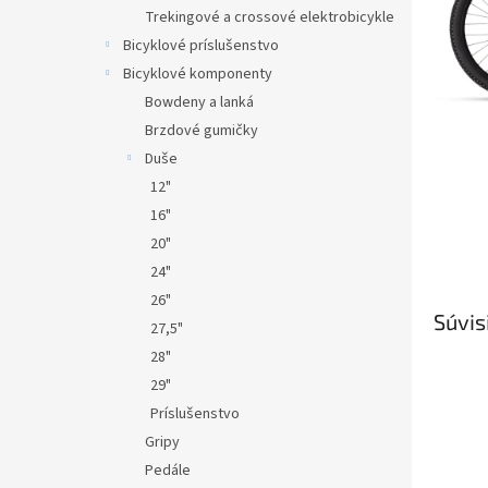
Trekingové a crossové elektrobicykle
Bicyklové príslušenstvo
Bicyklové komponenty
Bowdeny a lanká
Brzdové gumičky
Duše
12"
16"
20"
24"
26"
Súvis
27,5"
28"
29"
Príslušenstvo
Gripy
Pedále