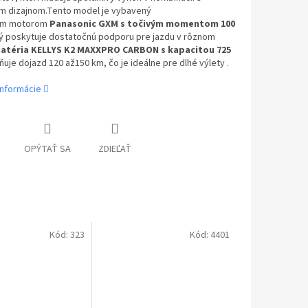
 dizajnom.Tento model je vybavený
ým
motorom
Panasonic GXM s točivým momentom 100
ý poskytuje dostatočnú
podporu pre jazdu v rôznom
atéria KELLYS K2 MAXXPRO CARBON s kapacitou 725
uje dojazd 120 až150 km, čo je ideálne pre dlhé výlety .
informácie
OPÝTAŤ SA
ZDIEĽAŤ
Kód:
323
Kód:
4401