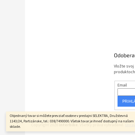
Odobera
Vložte svoj
produktoch
Email
PRIHL
Objednaný tovar si môžete prevziať osobne v predajni SELEKTRA, Družstevná
1143/24, Partizánske, tel.: 038/7490000. Všetok tovar je ihneď dostupný na našom
Copyright 2026
interbike
. Všetky práva vyhradené.
Uprav
sklade.