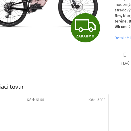
moderným
stredov
Nm,
ktor
Z
teréne
.
B
Wh
umožň
ZADARMO
Detailné 
A
D
TLAČ
A
iaci tovar
R
Kód:
6166
Kód:
5083
M