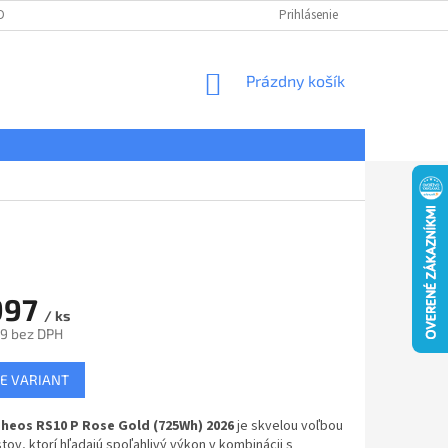
DNÉ PODMIENKY
OCHRANA OSOBNÝCH ÚDAJOV
Prihlásenie
REKLAMÁCIE
NÁKUPNÝ
Prázdny košík
KOŠÍK
997
/ ks
9 bez DPH
ová
E VARIANT
heos RS10 P Rose Gold (725Wh) 2026
je skvelou voľbou
stov, ktorí hľadajú spoľahlivý výkon v kombinácii s