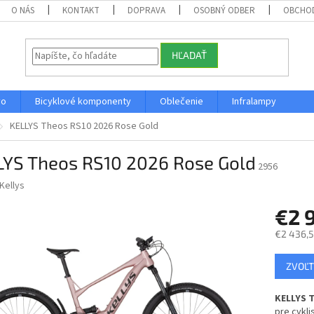
O NÁS
KONTAKT
DOPRAVA
OSOBNÝ ODBER
OBCHO
HĽADAŤ
vo
Bicyklové komponenty
Oblečenie
Infralampy
KELLYS Theos RS10 2026 Rose Gold
LYS Theos RS10 2026 Rose Gold
2956
Kellys
€2 
€2 436,5
Jednotk
ZVOĽT
cena:
KELLYS T
pre cykli