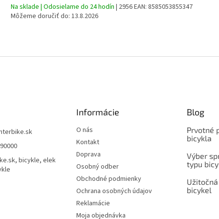
Na sklade | Odosielame do 24 hodín
| 2956
EAN:
8585053855347
Môžeme doručiť do:
13.8.2026
Informácie
Blog
O nás
Prvotné 
interbike.sk
bicykla
Kontakt
490000
Doprava
Výber spr
ke.sk, bicykle, elek
typu bicy
Osobný odber
ykle
Obchodné podmienky
Užitočná
bicykel
Ochrana osobných údajov
Reklamácie
Moja objednávka