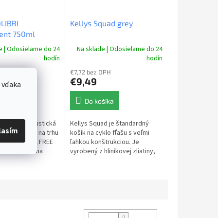
OLIBRI
Kellys Squad grey
ent 750ml
e | Odosielame do 24
Na sklade | Odosielame do 24
hodín
hodín
 DPH
€7,72 bez DPH
€9,49
 vďaka
šíka
Do košíka
najľahšia cyklistická
Kellys Squad je štandardný
lasím
bjemom750ml na trhu
košík na cyklo fľašu s veľmi
 Vyrobené BPA FREE
ľahkou konštrukciou. Je
ou a vhodné na
vyrobený z hliníkovej zliatiny,
onické nápoje alebo
takže nízka hmotnosť nijako
é nápoje...
neznižuje jeho odolnosť.
Svojím...