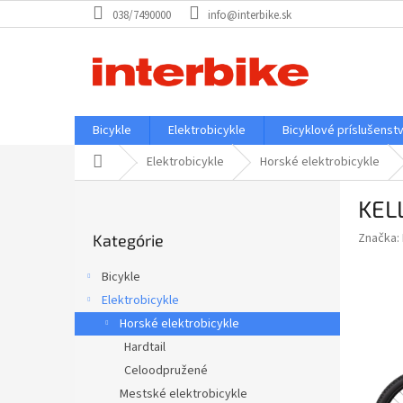
Prejsť
038/7490000
info@interbike.sk
na
obsah
Bicykle
Elektrobicykle
Bicyklové príslušenst
Domov
Elektrobicykle
Horské elektrobicykle
B
KEL
o
Preskočiť
č
Značka:
Kategórie
kategórie
n
ý
Bicykle
p
Elektrobicykle
a
Horské elektrobicykle
n
e
Hardtail
l
Celoodpružené
Mestské elektrobicykle