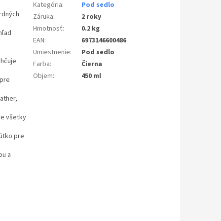
Kategória
:
Pod sedlo
ardných
Záruka
:
2 roky
Hmotnosť
:
0.2 kg
hľad
EAN
:
6973146600486
e
Umiestnenie
:
Pod sedlo
ahčuje
Farba
:
Čierna
Objem
:
450 ml
 pre
ather,
re všetky
pútko pre
ou a