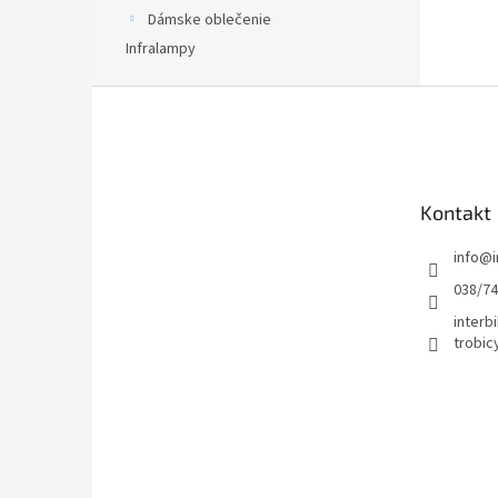
Dámske oblečenie
Infralampy
Z
á
p
ä
t
Kontakt
i
e
info
@
038/7
interbi
trobic