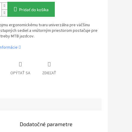
Pridať do košíka
ojmu ergonomickému tvaru univerzálna pre väčšinu
stupných sediel a vnútorným priestorom postačuje pre
treby MTB jazdcov.
informácie
OPÝTAŤ SA
ZDIEĽAŤ
Dodatočné parametre