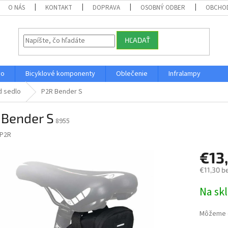
O NÁS
KONTAKT
DOPRAVA
OSOBNÝ ODBER
OBCHO
HĽADAŤ
vo
Bicyklové komponenty
Oblečenie
Infralampy
d sedlo
P2R Bender S
 Bender S
8955
P2R
€13
€11,30 b
Jednotk
Na sk
cena:
Môžeme d