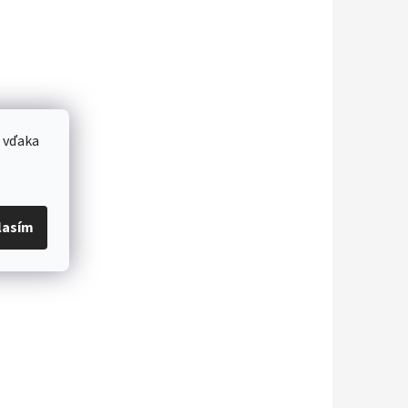
 vďaka
lasím