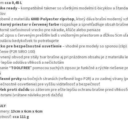
em
cca 0,45 L
ike ready
– kompatibilné takmer so všetkými modelmi E-bicyklov a štand
klov
robené z materiálu
600D Polyester ripstop
, ktorý dáva brašni moderný vz
torný priestor v červenej farbe
rozjasňuje a sprehľadňuje obsah brašn
útorné sieťovinové vrecko pre náradie, kľúče alebo peniaze
hač zipsu s červeným prešitím ladí s vnútorným priestorom a dĺžkou 5cm uľ
puláciu kedykoľvek to potrebujete
ko pre bezpečnostné osvetlenie
– vhodné pre modely so sponou (clip)
čenie (P2R SIRIO 100)
evnený obvod pre stály tvar brašne aj pri prázdnom obsahu je z materiálu le
ý lepšie odoláva vlhkosti a nečistotám
nanie “
TOOLFREE
” pomocou suchých zipsov je funkčné a rýchle riešenie p
á
lexné prvky
na bočných stranách (reflexné logo P2R) a zo zadnej strany (
ečnostné osvetlenie) pre vyššiu viditeľnosť a bezpečnosť
lek proti dažďu
so záterom pre ešte lepšiu ochranu brašne pred vlhkosť
stotami (vrátane návleku proti dažďu)
ILY
:
zmery:
13cm x 6cm x 6cm
otnosť:
cca 111 g