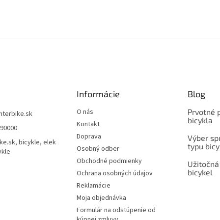
Informácie
Blog
O nás
Prvotné 
interbike.sk
bicykla
Kontakt
490000
Doprava
Výber spr
ke.sk, bicykle, elek
typu bicy
Osobný odber
ykle
Obchodné podmienky
Užitočná
bicykel
Ochrana osobných údajov
Reklamácie
Moja objednávka
Formulár na odstúpenie od
kúpnej zmluvy