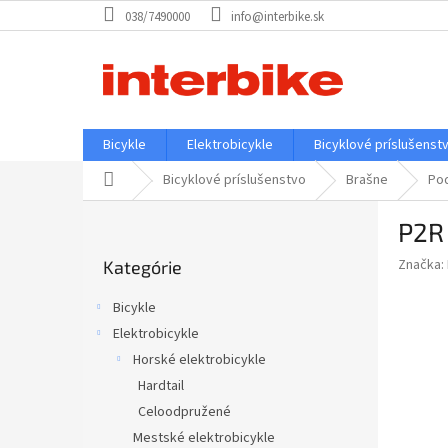
Prejsť
038/7490000
info@interbike.sk
na
obsah
Bicykle
Elektrobicykle
Bicyklové príslušenst
Domov
Bicyklové príslušenstvo
Brašne
Po
B
P2R
o
Preskočiť
č
Značka:
Kategórie
kategórie
n
ý
Bicykle
p
Elektrobicykle
a
Horské elektrobicykle
n
e
Hardtail
l
Celoodpružené
Mestské elektrobicykle