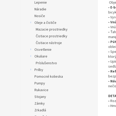
Obj
Lepenie
•
E-b
Náradie
bicy
Nosiče
• Vy
•
Vnú
Oleje a čističe
• Vn
Mazacie prostriedky
• Ťa
Čistiace prostriedky
mani
•
Pút
Čistiace nástroje
oble
Osvetlenie
• Sp
Okuliare
ktor
• Upí
Príslušenstvo
sedl
Prilby
•
Ref
bezp
Pomocné kolieska
•
Náv
Pumpy
neči
Rukavice
DETA
Stojany
• Ro
Zámky
• Hm
Zrkadlá