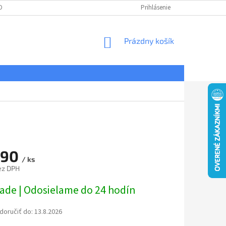
DNÉ PODMIENKY
OCHRANA OSOBNÝCH ÚDAJOV
Prihlásenie
REKLAMÁCIE
NÁKUPNÝ
Prázdny košík
KOŠÍK
,90
/ ks
ez DPH
ová
lade | Odosielame do 24 hodín
oručiť do:
13.8.2026