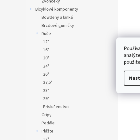
Zvončeky
Bicyklové komponenty
Bowdeny a lanká
Brzdové gumičky
Duše
12"
Používa
16"
analýze
20"
použite
24"
26"
Nast
27,5"
28"
29"
Príslušenstvo
Gripy
Pedále
Plášte
12"