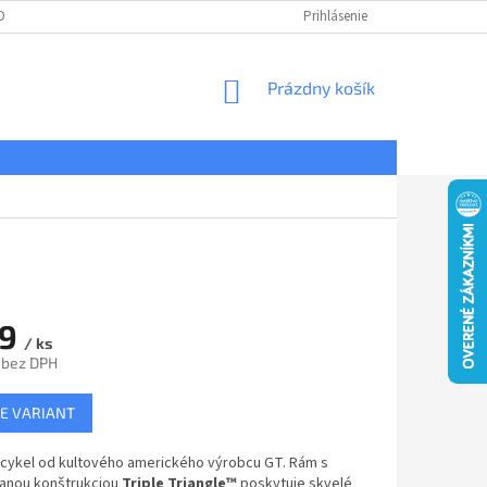
DNÉ PODMIENKY
OCHRANA OSOBNÝCH ÚDAJOV
Prihlásenie
REKLAMÁCIE
NÁKUPNÝ
Prázdny košík
KOŠÍK
99
/ ks
 bez DPH
ová
E VARIANT
icykel od kultového amerického výrobcu GT. Rám s
anou konštrukciou
Triple Triangle™
poskytuje skvelé