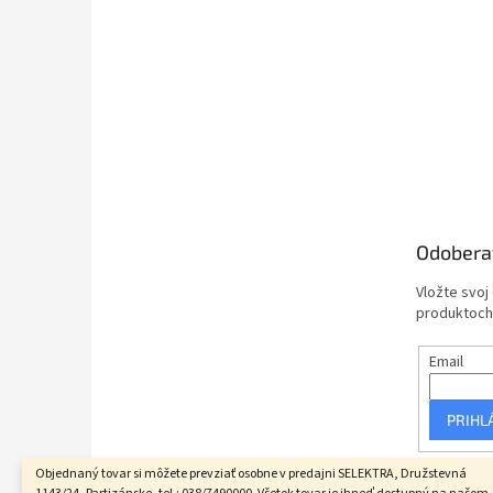
Odobera
Vložte svoj
produktoch
Email
PRIHL
Objednaný tovar si môžete prevziať osobne v predajni SELEKTRA, Družstevná