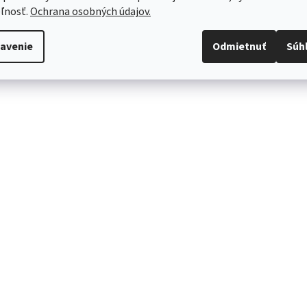
ľnosť.
Ochrana osobných údajov.
avenie
Odmietnuť
Súh