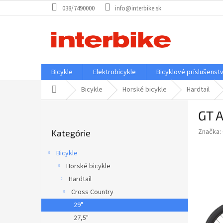
Prejsť
038/7490000
info@interbike.sk
na
obsah
Bicykle
Elektrobicykle
Bicyklové príslušenst
Domov
Bicykle
Horské bicykle
Hardtail
B
GT A
o
Preskočiť
č
Značka:
Kategórie
kategórie
n
ý
Bicykle
p
Horské bicykle
a
Hardtail
n
e
Cross Country
l
29"
27,5"