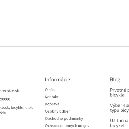
Informácie
Blog
O nás
Prvotné 
interbike.sk
bicykla
Kontakt
490000
Doprava
Výber spr
ke.sk, bicykle, elek
typu bicy
Osobný odber
ykle
Obchodné podmienky
Užitočná
bicykel
Ochrana osobných údajov