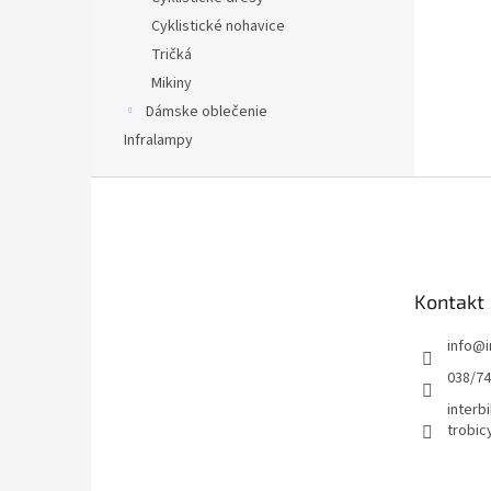
Cyklistické nohavice
Tričká
Mikiny
Dámske oblečenie
Infralampy
Z
á
p
ä
t
Kontakt
i
e
info
@
038/7
interbi
trobic