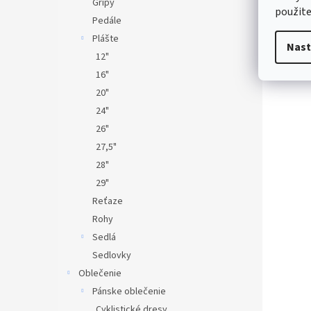
Gripy
použite
Pedále
Plášte
Nast
12"
16"
20"
24"
26"
27,5"
28"
29"
Reťaze
Rohy
Sedlá
Sedlovky
Oblečenie
Pánske oblečenie
Cyklistické dresy