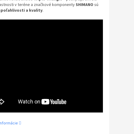
lastnosti v teréne a značkové komponenty
SHIMANO
sú
spoľahlivosti a kvality
.
informácie