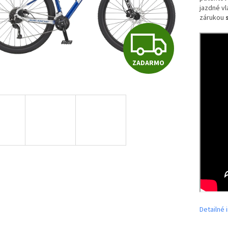
jazdné v
zárukou
Z
ZADARMO
A
D
A
R
M
Detailné 