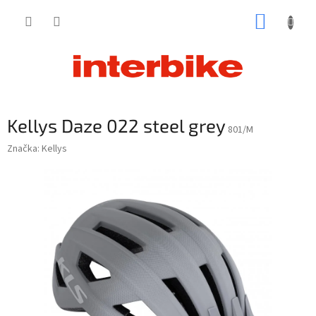
Prejsť
NÁKUP
na
obsah
KOŠÍK
Kellys Daze 022 steel grey
801/M
Značka:
Kellys