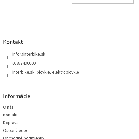
Z
á
p
ä
Kontakt
t
info
@
interbike.sk
i
e
038/7490000
interbike.sk, bicykle, elektrobicykle
Informácie
O nás
Kontakt
Doprava
Osobný odber
Obchodné podmienky