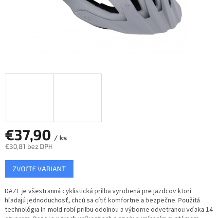
€37,90
/ ks
€30,81 bez DPH
Jednotková
ZVOĽTE VARIANT
cena:
DAZE je všestranná cyklistická prilba vyrobená pre jazdcov ktorí
hľadajú jednoduchosť, chcú sa cítiť komfortne a bezpečne. Použitá
technológia In-mold robí prilbu odolnou a výborne odvetranou vďaka 14