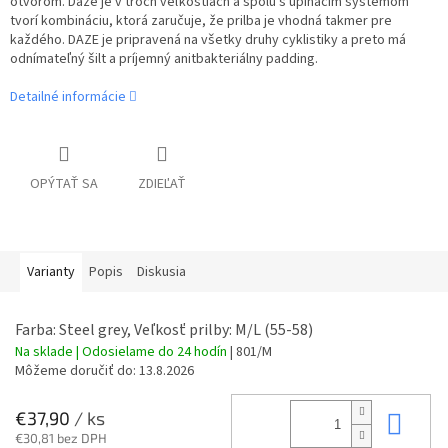
otvorom. Daze je v troch veľkostiach a spolu s upínacím systémom
tvorí kombináciu, ktorá zaručuje, že prilba je vhodná takmer pre
každého. DAZE je pripravená na všetky druhy cyklistiky a preto má
odnímateľný šilt a príjemný anitbakteriálny padding.
Detailné informácie
OPÝTAŤ SA
ZDIEĽAŤ
Varianty
Popis
Diskusia
Farba: Steel grey, Veľkosť prilby: M/L (55-58)
Na sklade | Odosielame do 24 hodín
| 801/M
Môžeme doručiť do:
13.8.2026
Do 
€37,90
/ ks
€30,81 bez DPH