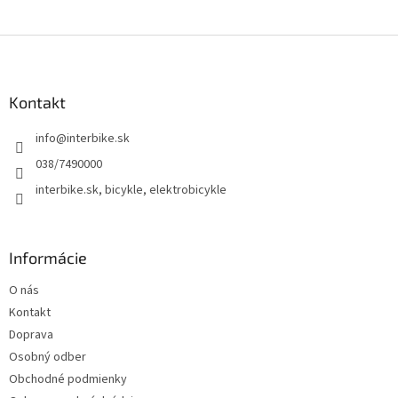
Z
á
p
ä
Kontakt
t
info
@
interbike.sk
i
e
038/7490000
interbike.sk, bicykle, elektrobicykle
Informácie
O nás
Kontakt
Doprava
Osobný odber
Obchodné podmienky