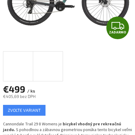
Z
ZADARMO
A
D
A
R
M
€499
/ ks
€405,69 bez DPH
O
Jednotková
ZVOĽTE VARIANT
cena:
Cannondale Trail 29 8 Womens je
bicykel vhodný pre rekreačnú
jazdu.
S pohodlnou a zábavnou geometriou ponúka tento bicykel veľmi