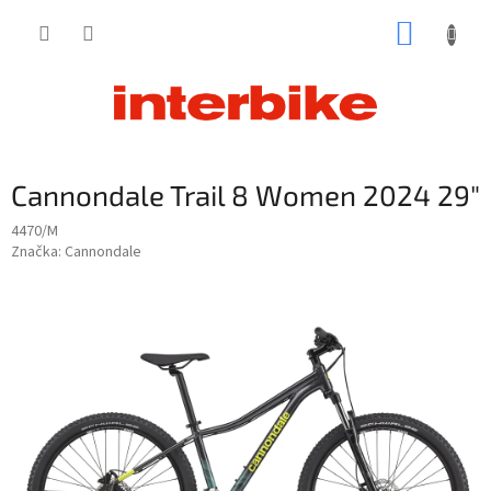
Prejsť
NÁKUP
na
obsah
KOŠÍK
Cannondale Trail 8 Women 2024 29"
4470/M
Značka:
Cannondale