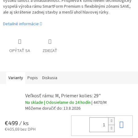
vysokú tuhosť a ovládateľnosť. Prispieva k tomu nielen technologicky
vyspelá výroba rámu SmartForm Premium s flexibilnými zónami SAVE,
ale aj skrátenie zadnej stavby a menší uhol hlavovej rúrky.
Detailné informácie
OPÝTAŤ SA
ZDIEĽAŤ
Varianty
Popis
Diskusia
Veľkosť rámu: M, Priemer kolies: 29"
Na sklade | Odosielame do 24 hodín
| 4470/M
Môžeme doručiť do:
13.8.2026
Do 
€499
/ ks
€405,69 bez DPH