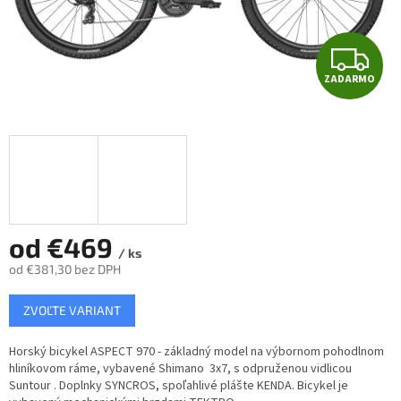
Z
ZADARMO
A
D
A
R
M
od
€469
/ ks
od
€381,30
bez DPH
O
Jednotková
ZVOĽTE VARIANT
cena:
Horský bicykel
ASPECT 970 - základný model na výbornom pohodlnom
hliníkovom ráme, vybavené Shimano 3x7, s odpruženou vidlicou
Suntour . Doplnky SYNCROS, spoľahlivé plášte KENDA. Bicykel je