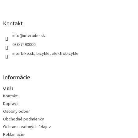
Z
á
p
ä
Kontakt
t
info
@
interbike.sk
i
e
038/7490000
interbike.sk, bicykle, elektrobicykle
Informácie
O nás
Kontakt
Doprava
Osobný odber
Obchodné podmienky
Ochrana osobných údajov
Reklamácie