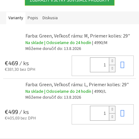
Varianty
Popis
Diskusia
Farba: Green, Veľkosť rámu: M, Priemer kolies: 29"
Na sklade | Odosielame do 24 hodín
| 4990/M
Môžeme doručiť do:
13.8.2026
Do 
€469
/ ks
€381,30 bez DPH
Farba: Green, Veľkosť rámu: L, Priemer kolies: 29"
Na sklade | Odosielame do 24 hodín
| 4990/L
Môžeme doručiť do:
13.8.2026
Do 
€499
/ ks
€405,69 bez DPH