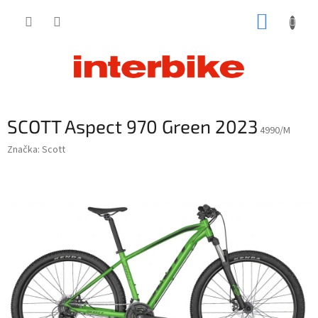
Prejsť
NÁKUP
na
obsah
KOŠÍK
SCOTT Aspect 970 Green 2023
4990/M
Značka:
Scott