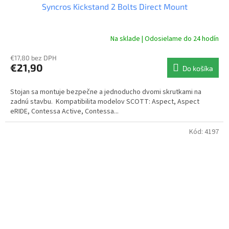
Syncros Kickstand 2 Bolts Direct Mount
Na sklade | Odosielame do 24 hodín
€17,80 bez DPH
€21,90
Do košíka
Stojan sa montuje bezpečne a jednoducho dvomi skrutkami na
zadnú stavbu. Kompatibilita modelov SCOTT: Aspect, Aspect
eRIDE, Contessa Active, Contessa...
Kód:
4197