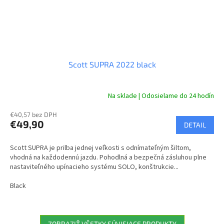
Scott SUPRA 2022 black
Na sklade | Odosielame do 24 hodín
€40,57 bez DPH
€49,90
DETAIL
Scott SUPRA je prilba jednej veľkosti s odnímateľným šiltom,
vhodná na každodennú jazdu. Pohodlná a bezpečná zásluhou plne
nastaviteľného upínacieho systému SOLO, konštrukcie...
Black
ZOBRAZIŤ VŠETKY SÚVISIACE PRODUKTY