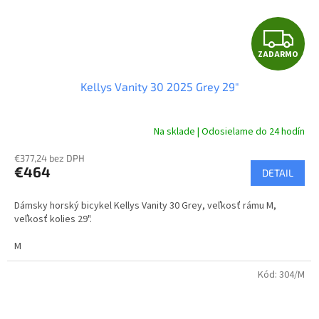
Z
ZADARMO
A
Kellys Vanity 30 2025 Grey 29"
D
A
Na sklade | Odosielame do 24 hodín
R
€377,24 bez DPH
€464
DETAIL
M
Dámsky horský bicykel Kellys Vanity 30 Grey, veľkosť rámu M,
O
veľkosť kolies 29".
M
Kód:
304/M