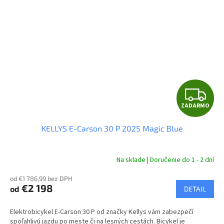
Z
ZADARMO
A
KELLYS E-Carson 30 P 2025 Magic Blue
D
A
Na sklade | Doručenie do 1 - 2 dní
R
od €1 786,99 bez DPH
€2 198
od
DETAIL
M
Elektrobicykel E-Carson 30 P od značky Kellys vám zabezpečí
O
spoľahlivú jazdu po meste či na lesných cestách. Bicykel je