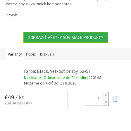
zostrojený z kvalitných komponentov...
725Wh
ZOBRAZIŤ VŠETKY SÚVISIACE PRODUKTY
Varianty
Popis
Diskusia
Farba: Black, Veľkosť prilby: 52-57
Na sklade | Odosielame do 24 hodín
| 2201/M
Môžeme doručiť do:
13.8.2026
Do 
€49
/ ks
€39,84 bez DPH
Z