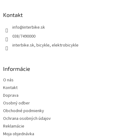
á
p
ä
Kontakt
t
info
@
interbike.sk
i
e
038/7490000
interbike.sk, bicykle, elektrobicykle
Informácie
O nás
Kontakt
Doprava
Osobný odber
Obchodné podmienky
Ochrana osobných údajov
Reklamácie
Moja objednávka