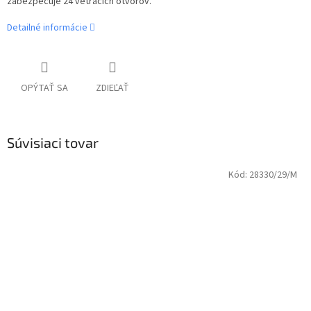
zabezpečuje 24 vetracích otvorov.
Detailné informácie
OPÝTAŤ SA
ZDIEĽAŤ
Súvisiaci tovar
Kód:
28330/29/M