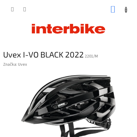
Prejsť
NÁKUP
na
obsah
KOŠÍK
Uvex I-VO BLACK 2022
2201/M
Značka:
Uvex