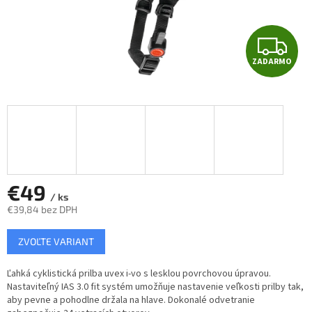
Z
ZADARMO
A
D
A
R
M
€49
/ ks
€39,84 bez DPH
O
Jednotková
ZVOĽTE VARIANT
cena:
Ľahká cyklistická prilba uvex i-vo s lesklou povrchovou úpravou.
Nastaviteľný IAS 3.0 fit systém umožňuje nastavenie veľkosti prilby tak,
aby pevne a pohodlne držala na hlave. Dokonalé odvetranie