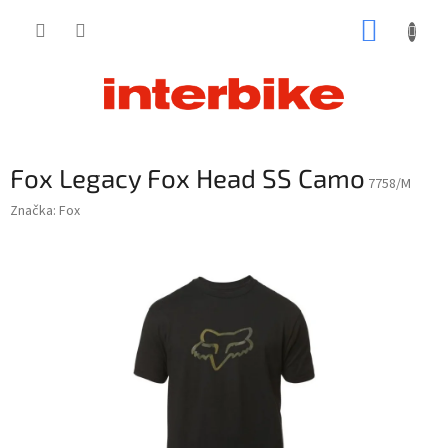
Prejsť
NÁKUP
na
obsah
KOŠÍK
Fox Legacy Fox Head SS Camo
7758/M
Značka:
Fox