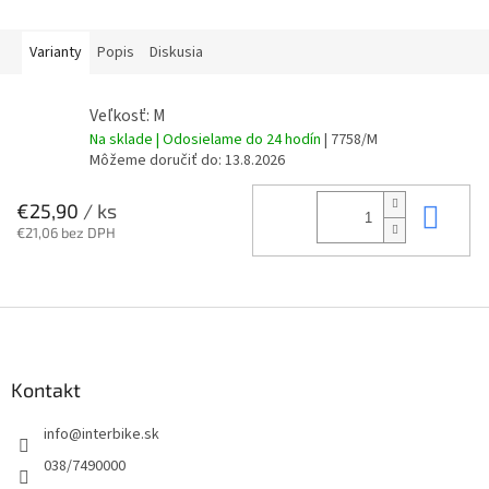
Varianty
Popis
Diskusia
Veľkosť: M
Na sklade | Odosielame do 24 hodín
| 7758/M
Môžeme doručiť do:
13.8.2026
Do 
€25,90
/ ks
€21,06 bez DPH
Z
á
p
ä
Kontakt
t
info
@
interbike.sk
i
e
038/7490000