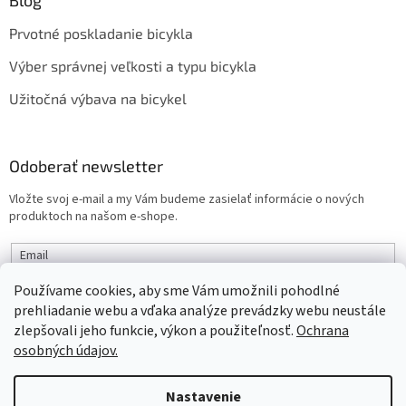
Prvotné poskladanie bicykla
Výber správnej veľkosti a typu bicykla
Užitočná výbava na bicykel
Odoberať newsletter
Vložte svoj e-mail a my Vám budeme zasielať informácie o nových
produktoch na našom e-shope.
Email
Používame cookies, aby sme Vám umožnili pohodlné
PRIHLÁSIŤ SA
prehliadanie webu a vďaka analýze prevádzky webu neustále
zlepšovali jeho funkcie, výkon a použiteľnosť.
Ochrana
osobných údajov.
Vytvoril Shoptet
Nastavenie