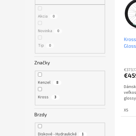
s
r
p
o
r
d
Akcia
0
o
u
d
k
Novinka
0
u
t
Kross
k
o
Tip
0
Gloss
t
v
o
v
Značky
€373,1
€45
Kenzel
8
Dámsky
veľkos
Kross
3
glossy
XS
Brzdy
Diskové - Hydraulické
1