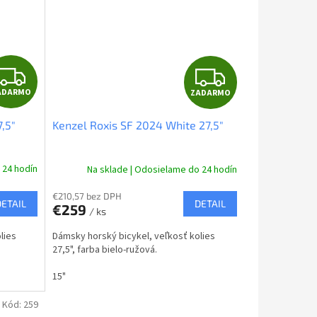
Z
Z
ADARMO
ZADARMO
A
A
,5"
Kenzel Roxis SF 2024 White 27,5"
D
D
A
A
 24 hodín
Na sklade | Odosielame do 24 hodín
R
R
€210,57 bez DPH
DETAIL
DETAIL
€259
/ ks
M
M
lies
Dámsky horský bicykel, veľkosť kolies
O
O
27,5", farba bielo-ružová.
15"
Kód:
259