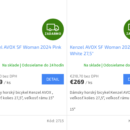
Z
ZADARMO
Z
A
el AVOX SF Woman 2024 Pink
Kenzel AVOX SF Woman 20
D
White 27,5"
A
Na sklade | Odosielame do 24 hodín
Na sklade | Odosielame do
R
0 bez DPH
€218,70 bez DPH
DETAIL
9
€269
/ ks
/ ks
M
 horský bicykel Kenzel AVOX ,
Dámsky horský bicykel Kenzel AVO
O
ť kolies 27,5", veľkosť rámu 15"
veľkosť kolies 27,5", veľkosť rámu
15"
Kód:
2715