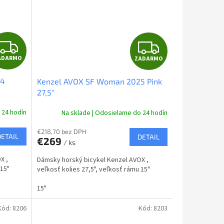
Z
Z
ADARMO
ZADARMO
A
A
24
Kenzel AVOX SF Woman 2025 Pink
D
D
27,5"
A
A
 24 hodín
Na sklade | Odosielame do 24 hodín
R
R
€218,70 bez DPH
DETAIL
DETAIL
€269
/ ks
M
M
X ,
Dámsky horský bicykel Kenzel AVOX ,
O
O
 15"
veľkosť kolies 27,5", veľkosť rámu 15"
15"
Kód:
8206
Kód:
8203