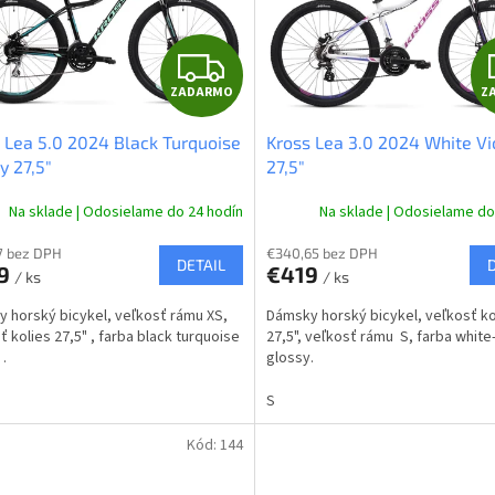
Z
ZADARMO
Z
A
 Lea 5.0 2024 Black Turquoise
Kross Lea 3.0 2024 White Vi
D
y 27,5"
27,5"
A
Na sklade | Odosielame do 24 hodín
Na sklade | Odosielame do
R
7 bez DPH
€340,65 bez DPH
DETAIL
9
€419
/ ks
/ ks
M
 horský bicykel, veľkosť rámu XS,
Dámsky horský bicykel, veľkosť ko
O
ť kolies 27,5" , farba black turquoise
27,5", veľkosť rámu S, farba white-
 .
glossy.
S
Kód:
144