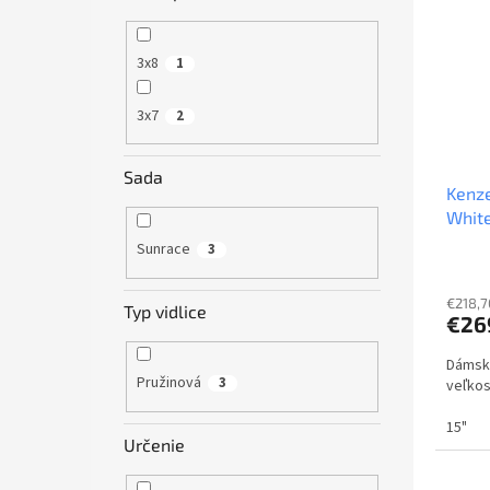
3x8
1
3x7
2
Sada
Kenz
White
Sunrace
3
€218,7
Typ vidlice
€26
Dámsky
Pružinová
3
veľkos
15"
Určenie