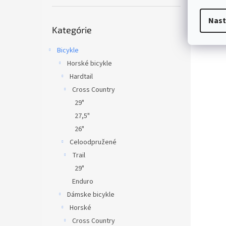
Nast
Preskočiť
Kategórie
kategórie
Bicykle
Horské bicykle
Hardtail
Cross Country
29"
27,5"
26"
Celoodpružené
Trail
29"
Enduro
Dámske bicykle
Horské
Cross Country