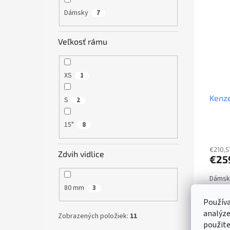
Dámsky
7
Veľkosť rámu
XS
1
Kenze
S
2
15"
8
€210,5
Zdvih vidlice
€25
Dámsky
80 mm
3
27,5", 
Používa
15"
analýze
Zobrazených položiek:
11
použite