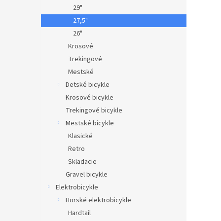
29"
27,5"
26"
Krosové
Trekingové
Mestské
Detské bicykle
Krosové bicykle
Trekingové bicykle
Mestské bicykle
Klasické
Retro
Skladacie
Gravel bicykle
Elektrobicykle
Horské elektrobicykle
Hardtail