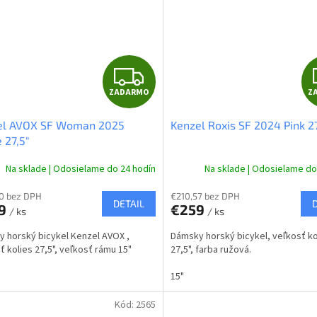
Z
ZADARMO
Z
A
el AVOX SF Woman 2025
Kenzel Roxis SF 2024 Pink 27
D
 27,5"
A
Na sklade | Odosielame do 24 hodín
Na sklade | Odosielame do
R
0 bez DPH
€210,57 bez DPH
DETAIL
9
€259
/ ks
/ ks
M
 horský bicykel Kenzel AVOX ,
Dámsky horský bicykel, veľkosť ko
O
ť kolies 27,5", veľkosť rámu 15"
27,5", farba ružová.
15"
Kód:
2565