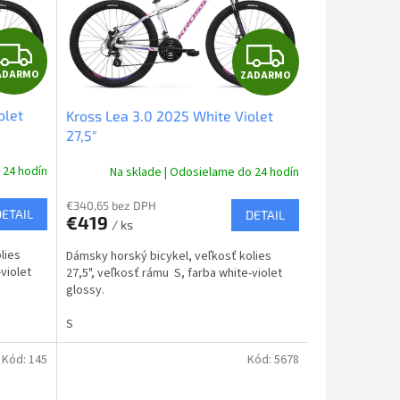
Z
Z
ADARMO
ZADARMO
A
A
olet
Kross Lea 3.0 2025 White Violet
D
D
27,5"
A
A
 24 hodín
Na sklade | Odosielame do 24 hodín
R
R
€340,65 bez DPH
DETAIL
DETAIL
€419
/ ks
M
M
lies
Dámsky horský bicykel, veľkosť kolies
O
O
violet
27,5", veľkosť rámu S, farba white-violet
glossy.
S
Kód:
145
Kód:
5678