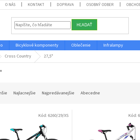
O NÁS
KONTAKT
DOPRAVA
OSOBNÝ ODBER
OBCHO
HĽADAŤ
vo
Bicyklové komponenty
Oblečenie
Infralampy
Cross Country
27,5"
"
hšie
Najlacnejšie
Najpredávanejšie
Abecedne
Kód:
6260/29/XS
Kód:
6