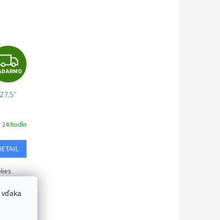
Z
ADARMO
A
27,5"
D
A
 24 hodín
R
DETAIL
M
lies
O
 vďaka