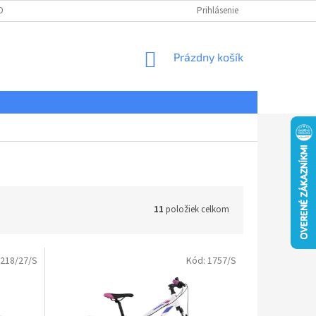
DNÉ PODMIENKY
OCHRANA OSOBNÝCH ÚDAJOV
Prihlásenie
REKLAMÁCIE
NÁKUPNÝ
Prázdny košík
KOŠÍK
11
položiek celkom
218/27/S
Kód:
1757/S