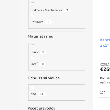
Diskové - Mechanické
2
Ráfikové
8
Materiál rámu
Kenz
27,5"
Hliník
1
Oceľ
8
€218,7
€26
Odpružená vidlica
Dámsky
veľkos
15"
áno
11
Počet prevodov