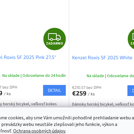
Z
ZADARMO
Z
A
l Roxis SF 2025 Pink 27,5"
Kenzel Roxis SF 2025 White 
D
A
Na sklade | Odosielame do 24 hodín
Na sklade | Odosielame do
R
7 bez DPH
€210,57 bez DPH
DETAIL
9
€259
/ ks
/ ks
M
 horský bicykel, veľkosť kolies
Dámsky horský bicykel, veľkosť ko
O
farba ružová.
27,5", farba bielo-ružová.
me cookies, aby sme Vám umožnili pohodlné prehliadanie webu a
15"
 prevádzky webu neustále zlepšovali jeho funkcie, výkon a
ľnosť.
Ochrana osobných údajov.