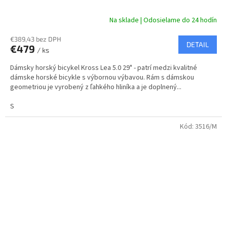
A
Na sklade | Odosielame do 24 hodín
R
€389,43 bez DPH
DETAIL
€479
/ ks
M
Dámsky horský bicykel Kross Lea 5.0 29" - patrí medzi kvalitné
O
dámske horské bicykle s výbornou výbavou. Rám s dámskou
geometriou je vyrobený z ľahkého hliníka a je doplnený...
S
Kód:
3516/M