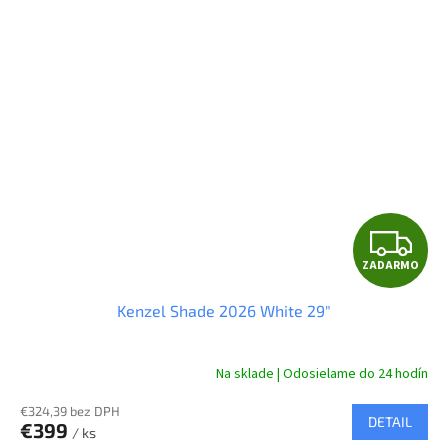
Z
ZADARMO
A
Kenzel Shade 2026 White 29"
D
A
Na sklade | Odosielame do 24 hodín
R
€324,39 bez DPH
DETAIL
€399
/ ks