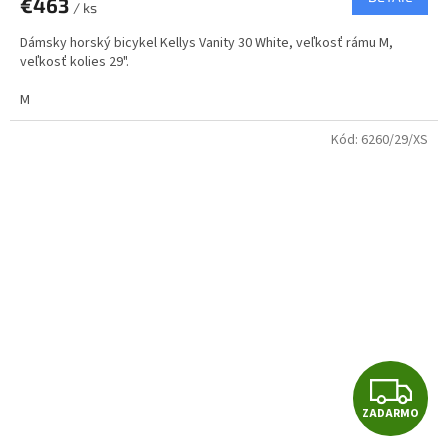
€463
/ ks
M
Dámsky horský bicykel Kellys Vanity 30 White, veľkosť rámu M,
O
veľkosť kolies 29".
M
Kód:
6260/29/XS
Z
ZADARMO
A