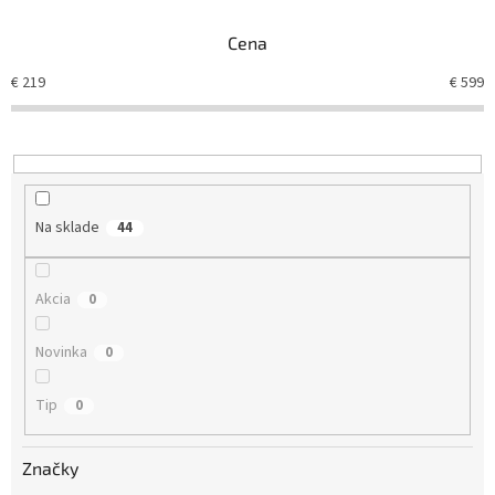
n
Cena
i
e
€
219
€
599
p
r
o
d
u
k
Na sklade
44
t
o
v
Akcia
0
Novinka
0
Tip
0
Značky