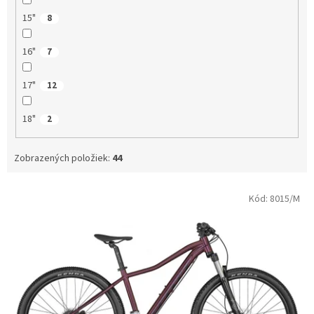
15"
8
16"
7
17"
12
18"
2
Zobrazených položiek:
44
V
Kód:
8015/M
ý
p
i
s
p
r
o