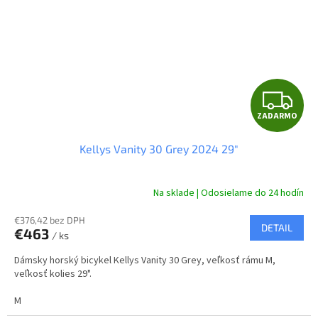
Z
ZADARMO
A
Kellys Vanity 30 Grey 2024 29"
D
A
Na sklade | Odosielame do 24 hodín
R
€376,42 bez DPH
DETAIL
€463
/ ks
M
Dámsky horský bicykel Kellys Vanity 30 Grey, veľkosť rámu M,
O
veľkosť kolies 29".
M