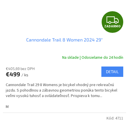
Z
ZADARMO
A
Cannondale Trail 8 Women 2024 29"
D
A
Na sklade | Odosielame do 24 hodín
R
€405,69 bez DPH
DETAIL
€499
/ ks
M
Cannondale Trail 29 8 Womens je bicykel vhodný pre rekreačnú
O
jazdu. S pohodlnou a zábavnou geometriou ponúka tento bicykel
veľmi vysokú tuhosť a ovládateľnosť. Prispieva k tomu...
M
Kód:
4711