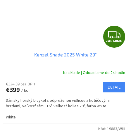
Z
ZADARMO
A
Kenzel Shade 2025 White 29"
D
A
Na sklade | Odosielame do 24 hodín
R
€324,39 bez DPH
DETAIL
€399
/ ks
M
Dámsky horský bicykel s odpruženou vidlicou a kotúčovými
O
brzdami, veľkosť rámu 16", veľkosť kolies 29", farba white.
White
Kód:
19883/WHI