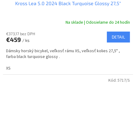
Kross Lea 5.0 2024 Black Turquoise Glossy 27,5"
D
A
Na sklade | Odosielame do 24 hodín
R
€373,17 bez DPH
DETAIL
€459
/ ks
M
Dámsky horský bicykel, veľkosť rámu XS, veľkosť kolies 27,5" ,
O
farba black turquoise glossy .
XS
Kód:
5717/S