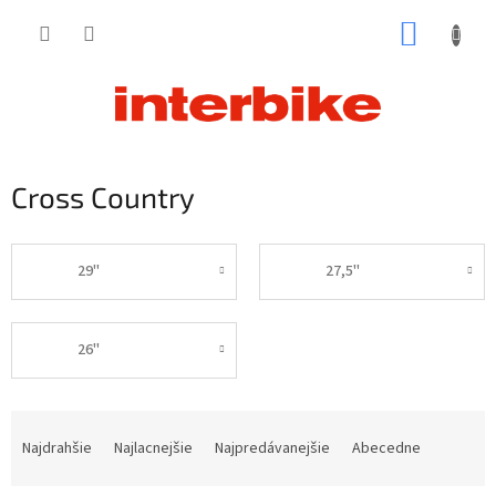
Prejsť
NÁKUP
na
obsah
KOŠÍK
Cross Country
29"
27,5"
26"
R
a
Najdrahšie
Najlacnejšie
Najpredávanejšie
Abecedne
d
e