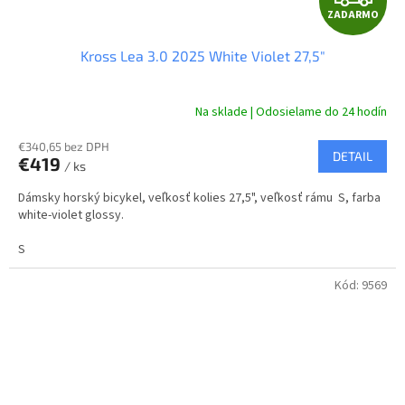
ZADARMO
A
Kross Lea 3.0 2025 White Violet 27,5"
D
A
Na sklade | Odosielame do 24 hodín
R
€340,65 bez DPH
DETAIL
€419
/ ks
M
Dámsky horský bicykel, veľkosť kolies 27,5", veľkosť rámu S, farba
O
white-violet glossy.
S
Kód:
9569