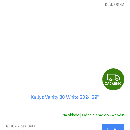
Kód:
391/M
Z
ZADARMO
A
Kellys Vanity 30 White 2024 29"
D
A
Na sklade | Odosielame do 24 hodín
R
€376,42 bez DPH
DETAIL