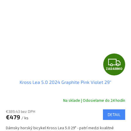
Z
ZADARMO
A
Kross Lea 5.0 2024 Graphite Pink Violet 29"
D
A
Na sklade | Odosielame do 24 hodín
R
€389,43 bez DPH
DETAIL
€479
/ ks
M
Dámsky horský bicykel Kross Lea 5.0 29" - patrí medzi kvalitné