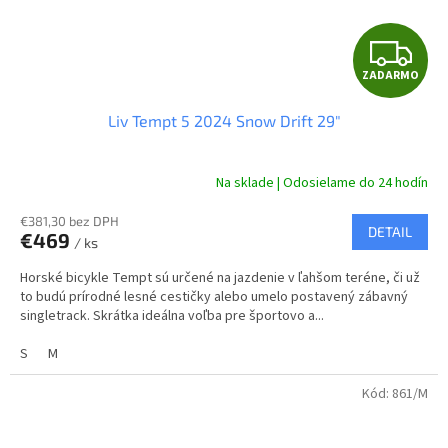
Z
ZADARMO
A
Liv Tempt 5 2024 Snow Drift 29"
D
A
Na sklade | Odosielame do 24 hodín
R
€381,30 bez DPH
DETAIL
€469
/ ks
M
Horské bicykle Tempt sú určené na jazdenie v ľahšom teréne, či už
O
to budú prírodné lesné cestičky alebo umelo postavený zábavný
singletrack. Skrátka ideálna voľba pre športovo a...
S
M
Kód:
861/M