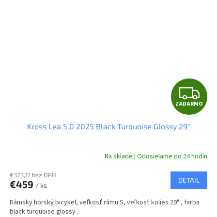
Z
ZADARMO
A
Kross Lea 5.0 2025 Black Turquoise Glossy 29"
D
A
Na sklade | Odosielame do 24 hodín
R
€373,17 bez DPH
DETAIL
€459
/ ks
M
Dámsky horský bicykel, veľkosť rámu S, veľkosť kolies 29" , farba
O
black turquoise glossy .