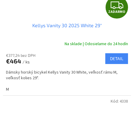
Z
ZADARMO
A
Kellys Vanity 30 2025 White 29"
D
A
Na sklade | Odosielame do 24 hodín
R
€377,24 bez DPH
DETAIL
€464
/ ks
M
Dámsky horský bicykel Kellys Vanity 30 White, veľkosť rámu M,
O
veľkosť kolies 29".
M
Kód:
4338