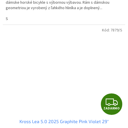
O
dámske horské bicykle s výbornou výbavou. Rám s dámskou
geometriou je vyrobený z ľahkého hliníka a je doplnený...
S
Kód:
7879/S
Z
ZADARMO
A
Kross Lea 5.0 2025 Graphite Pink Violet 29"
D