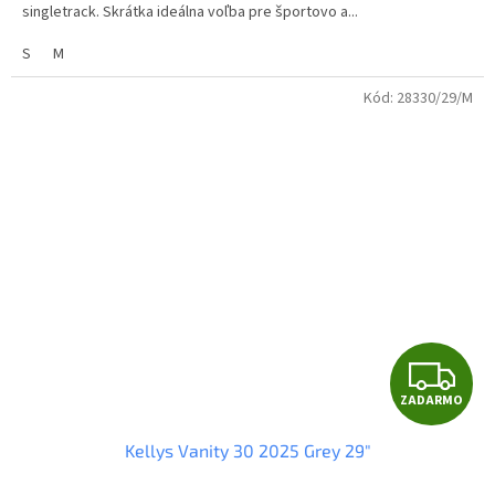
O
singletrack. Skrátka ideálna voľba pre športovo a...
S
M
Kód:
28330/29/M
Z
ZADARMO
A
Kellys Vanity 30 2025 Grey 29"
D