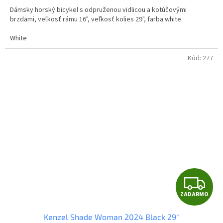
M
Dámsky horský bicykel s odpruženou vidlicou a kotúčovými
O
brzdami, veľkosť rámu 16", veľkosť kolies 29", farba white.
White
Kód:
277
Z
ZADARMO
A
Kenzel Shade Woman 2024 Black 29"