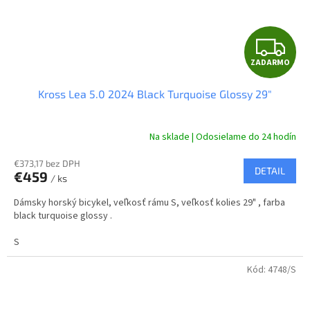
Z
ZADARMO
A
Kross Lea 5.0 2024 Black Turquoise Glossy 29"
D
A
Na sklade | Odosielame do 24 hodín
R
€373,17 bez DPH
DETAIL
€459
/ ks
M
Dámsky horský bicykel, veľkosť rámu S, veľkosť kolies 29" , farba
O
black turquoise glossy .
S
Kód:
4748/S