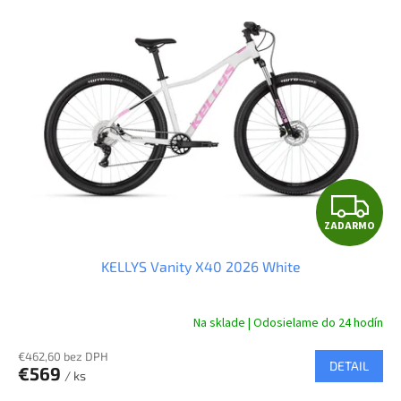
Z
ZADARMO
A
KELLYS Vanity X40 2026 White
D
A
Na sklade | Odosielame do 24 hodín
R
€462,60 bez DPH
DETAIL
€569
/ ks
M