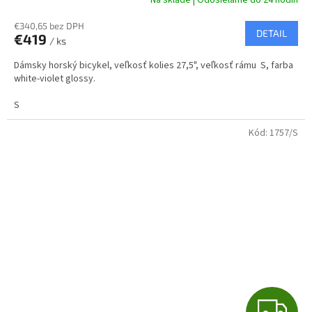
R
€340,65 bez DPH
DETAIL
€419
/ ks
M
Dámsky horský bicykel, veľkosť kolies 27,5", veľkosť rámu S, farba
O
white-violet glossy.
S
Kód:
1757/S
Z