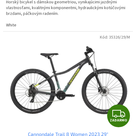
Horský bicykel s dámskou geometriou, vynikajúcimi jazdnými
O
vlastnosťami, kvalitnými komponentmi, hydraulickými kotúčovými
brzdami, páčkovým radením.
White
Kód:
35326/29/M
Z
ZADARMO
A
Cannondale Trail 8 Women 2023 29"