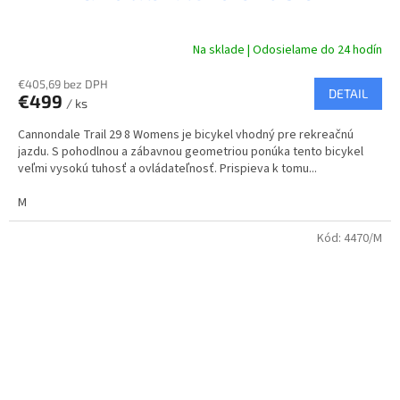
D
A
Na sklade | Odosielame do 24 hodín
R
€405,69 bez DPH
DETAIL
€499
/ ks
M
Cannondale Trail 29 8 Womens je bicykel vhodný pre rekreačnú
O
jazdu. S pohodlnou a zábavnou geometriou ponúka tento bicykel
veľmi vysokú tuhosť a ovládateľnosť. Prispieva k tomu...
M
Kód:
4470/M