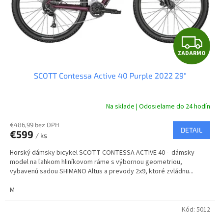
d
u
k
t
Z
o
ZADARMO
v
A
SCOTT Contessa Active 40 Purple 2022 29"
D
A
Na sklade | Odosielame do 24 hodín
R
€486,99 bez DPH
DETAIL
€599
/ ks
M
Horský dámsky bicykel SCOTT CONTESSA ACTIVE 40 - dámsky
O
model na ľahkom hliníkovom ráme s výbornou geometriou,
vybavenú sadou SHIMANO Altus a prevody 2x9, ktoré zvládnu...
M
Kód:
5012