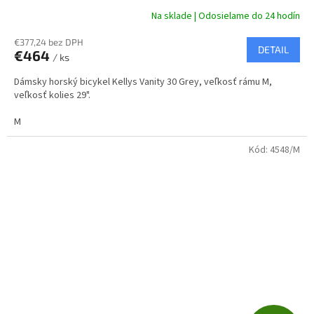
A
Na sklade | Odosielame do 24 hodín
R
€377,24 bez DPH
DETAIL
€464
/ ks
M
Dámsky horský bicykel Kellys Vanity 30 Grey, veľkosť rámu M,
O
veľkosť kolies 29".
M
Kód:
4548/M