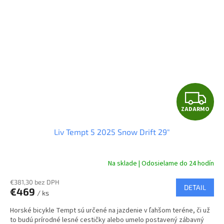
Z
ZADARMO
A
Liv Tempt 5 2025 Snow Drift 29"
D
A
Na sklade | Odosielame do 24 hodín
R
€381,30 bez DPH
DETAIL
€469
/ ks
M
Horské bicykle Tempt sú určené na jazdenie v ľahšom teréne, či už
to budú prírodné lesné cestičky alebo umelo postavený zábavný