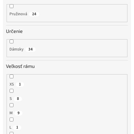
Pružinová
24
Určenie
Dámsky
34
Veľkosť rámu
XS
1
S
8
M
9
L
1