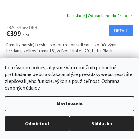
D
A
Na sklade | Odosielame do 24 hodín
R
€324,39 bez DPH
DETAIL
€399
/ ks
M
Dámsky horský bicykel s odpruženou vidlicou a kotúčovými
O
brzdami, veľkosť rámu 16", veľkosť kolies 29", farba Black.
Black
Používame cookies, aby sme Vám umožnili pohodlné
prehliadanie webu a vďaka analýze prevádzky webu neustále
Kód:
808/16
zlepšovali jeho funkcie, výkon a použiteľnosť.
Ochrana
osobných údajov.
Nastavenie
Objednaný tovar si môžete prevziať osobne v predajni SELEKTRA,
Družstevná 1143/24, Partizánske, tel.: 038/7490000. Všetok tovar je
Odmietnuť
Súhlasím
ihneď dostupný na našom sklade.