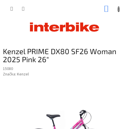
Prejsť
NÁKUP
na
obsah
KOŠÍK
Kenzel PRIME DX80 SF26 Woman
2025 Pink 26"
15080
Značka:
Kenzel