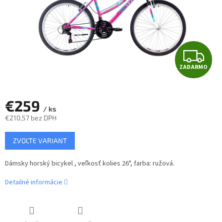
Z
ZADARMO
A
D
€259
/ ks
A
€210,57 bez DPH
Jednotková
R
ZVOĽTE VARIANT
cena:
M
Dámsky horský bicykel , veľkosť kolies 26", farba: ružová.
O
Detailné informácie