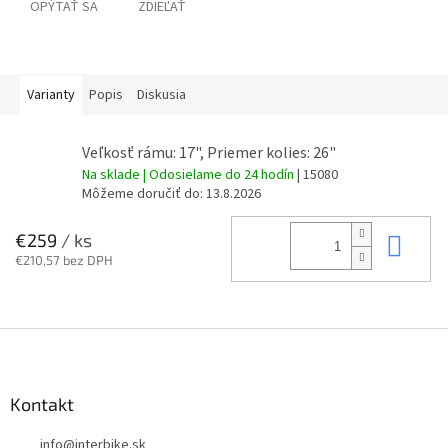
OPÝTAŤ SA
ZDIEĽAŤ
Varianty
Popis
Diskusia
Veľkosť rámu: 17", Priemer kolies: 26"
Na sklade | Odosielame do 24 hodín
| 15080
Môžeme doručiť do:
13.8.2026
Do 
€259
/ ks
€210,57 bez DPH
Z
á
p
ä
Kontakt
t
info
@
interbike.sk
i