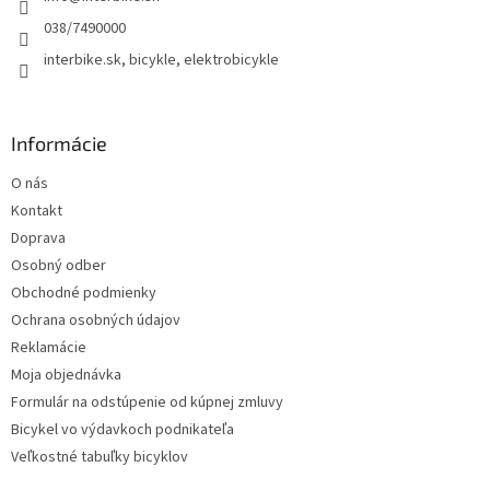
e
038/7490000
interbike.sk, bicykle, elektrobicykle
Informácie
O nás
Kontakt
Doprava
Osobný odber
Obchodné podmienky
Ochrana osobných údajov
Reklamácie
Moja objednávka
Formulár na odstúpenie od kúpnej zmluvy
Bicykel vo výdavkoch podnikateľa
Veľkostné tabuľky bicyklov