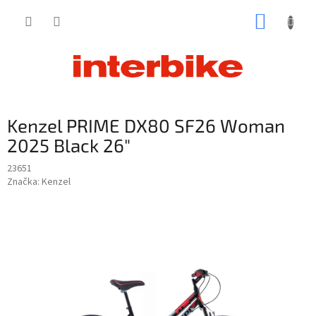
Prejsť
NÁKUP
na
obsah
KOŠÍK
Kenzel PRIME DX80 SF26 Woman
2025 Black 26"
23651
Značka:
Kenzel