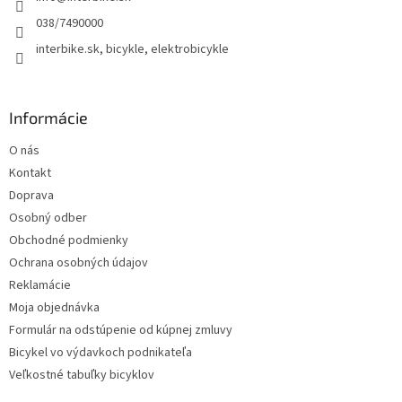
e
038/7490000
interbike.sk, bicykle, elektrobicykle
Informácie
O nás
Kontakt
Doprava
Osobný odber
Obchodné podmienky
Ochrana osobných údajov
Reklamácie
Moja objednávka
Formulár na odstúpenie od kúpnej zmluvy
Bicykel vo výdavkoch podnikateľa
Veľkostné tabuľky bicyklov