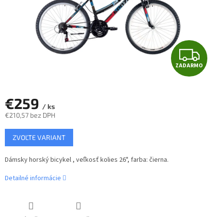
Z
ZADARMO
A
D
€259
/ ks
A
€210,57 bez DPH
Jednotková
R
ZVOĽTE VARIANT
cena:
M
Dámsky horský bicykel , veľkosť kolies 26", farba: čierna.
O
Detailné informácie