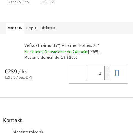
OPÝTAŤ SA
ZDIEĽAŤ
Varianty
Popis
Diskusia
Veľkosť rámu: 17", Priemer kolies: 26"
Na sklade | Odosielame do 24 hodín
| 23651
Môžeme doručiť do:
13.8.2026
Do 
€259
/ ks
€210,57 bez DPH
Z
á
p
ä
Kontakt
t
info
@
interbike.sk
i