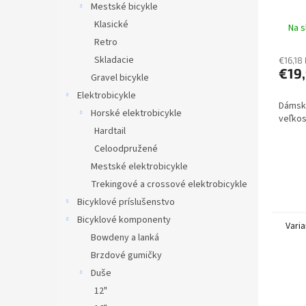
Mestské bicykle
Klasické
Na s
Retro
Skladacie
€16,18
€19
Gravel bicykle
Elektrobicykle
Dámske
Horské elektrobicykle
veľkos
Hardtail
Celoodpružené
Mestské elektrobicykle
Trekingové a crossové elektrobicykle
Bicyklové príslušenstvo
Bicyklové komponenty
Varia
Bowdeny a lanká
Brzdové gumičky
Duše
12"