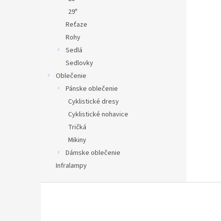
29"
Reťaze
Rohy
Sedlá
Sedlovky
Oblečenie
Pánske oblečenie
Cyklistické dresy
Cyklistické nohavice
Tričká
Mikiny
Dámske oblečenie
Infralampy
Z
á
p
ä