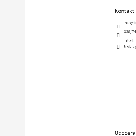
t
Kontakt
i
e
info
@
038/7
interbi
trobic
Odobera