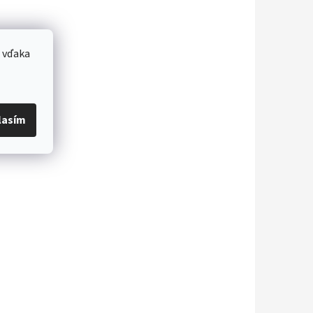
 vďaka
lasím