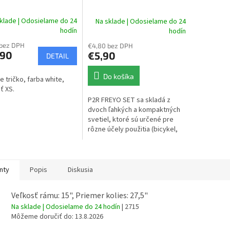
O
klade | Odosielame do 24
Na sklade | Odosielame do 24
hodín
hodín
 bez DPH
€4,80 bez DPH
,90
€5,90
DETAIL
Do košíka
 tričko, farba white,
ť XS.
P2R FREYO SET sa skladá z
dvoch ľahkých a kompaktných
svetiel, ktoré sú určené pre
rôzne účely použitia (bicykel,
kočík, odrážadlo, nordic
walking, beh, turistika ...aťd.),...
nty
Popis
Diskusia
Veľkosť rámu: 15", Priemer kolies: 27,5"
Na sklade | Odosielame do 24 hodín
| 2715
Môžeme doručiť do:
13.8.2026