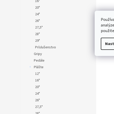
16"
20"
24"
Používa
26"
analýze
27,5"
použite
28"
29"
Nast
Príslušenstvo
Gripy
Pedále
Plášte
12"
16"
20"
24"
26"
27,5"
28"