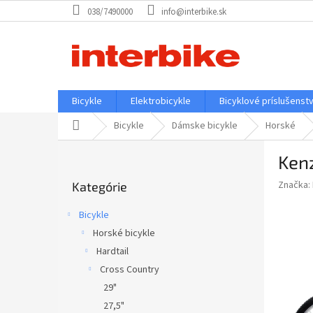
Prejsť
038/7490000
info@interbike.sk
na
obsah
Bicykle
Elektrobicykle
Bicyklové príslušenst
Domov
Bicykle
Dámske bicykle
Horské
B
Ken
o
Preskočiť
č
Značka:
Kategórie
kategórie
n
ý
Bicykle
p
Horské bicykle
a
Hardtail
n
e
Cross Country
l
29"
27,5"