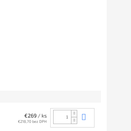
Do košíka
€269
/ ks
€218,70 bez DPH