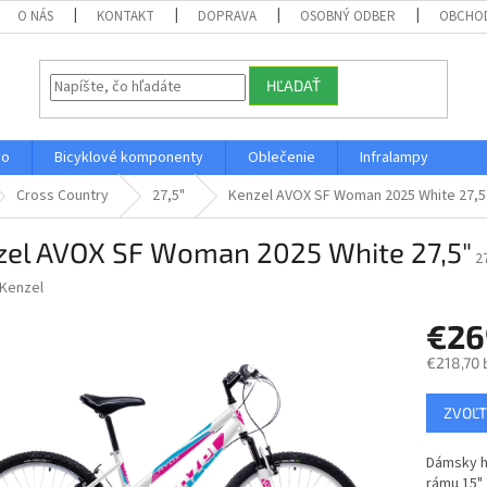
O NÁS
KONTAKT
DOPRAVA
OSOBNÝ ODBER
OBCHO
HĽADAŤ
vo
Bicyklové komponenty
Oblečenie
Infralampy
Cross Country
27,5"
Kenzel AVOX SF Woman 2025 White 27,5
zel AVOX SF Woman 2025 White 27,5"
2
Kenzel
€2
€218,70 
Jednotk
ZVOĽT
cena:
Dámsky ho
rámu 15"