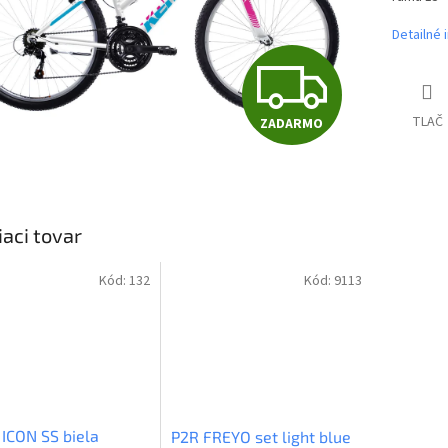
Detailné 
Z
TLAČ
ZADARMO
A
D
iaci tovar
A
Kód:
132
Kód:
9113
R
M
 ICON SS biela
P2R FREYO set light blue