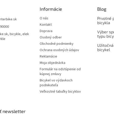
Informácie
Blog
O nás
Prvotné 
interbike.sk
bicykla
Kontakt
490000
Doprava
Výber spr
ke.sk, bicykle, elek
typu bicy
Osobný odber
ykle
Obchodné podmienky
Užitočná
bicykel
Ochrana osobných údajov
Reklamácie
Moja objednávka
Formulár na odstúpenie od
kúpnej zmluvy
Bicykel vo výdavkoch
podnikateľa
Veľkostné tabuľky bicyklov
ť newsletter