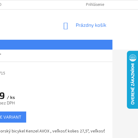
DNÉ PODMIENKY
OCHRANA OSOBNÝCH ÚDAJOV
Prihlásenie
REKLAMÁCIE
NÁKUPNÝ
Prázdny košík
KOŠÍK
"
715
69
/ ks
bez DPH
ová
E VARIANT
rský bicykel Kenzel AVOX , veľkosť kolies 27,5", veľkosť