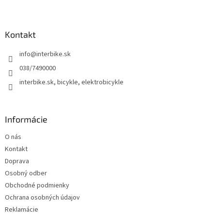
Z
á
p
ä
Kontakt
t
info
@
interbike.sk
i
e
038/7490000
interbike.sk, bicykle, elektrobicykle
Informácie
O nás
Kontakt
Doprava
Osobný odber
Obchodné podmienky
Ochrana osobných údajov
Reklamácie