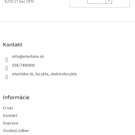
€210,57 bez DPH
Z
á
p
ä
Kontakt
t
info
@
interbike.sk
i
e
038/7490000
interbike.sk, bicykle, elektrobicykle
Informácie
O nás
Kontakt
Doprava
Osobný odber