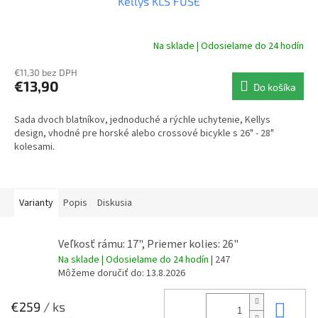
Kellys KLS FUSE
Na sklade | Odosielame do 24 hodín
€11,30 bez DPH
€13,90
Do košíka
Sada dvoch blatníkov, jednoduché a rýchle uchytenie, Kellys
design, vhodné pre horské alebo crossové bicykle s 26" - 28"
kolesami.
Varianty
Popis
Diskusia
Veľkosť rámu: 17", Priemer kolies: 26"
Na sklade | Odosielame do 24 hodín
| 247
Môžeme doručiť do:
13.8.2026
Do 
€259
/ ks