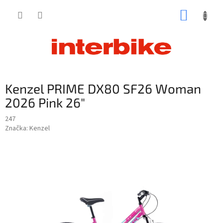
Prejsť
NÁKUP
na
obsah
KOŠÍK
Kenzel PRIME DX80 SF26 Woman
2026 Pink 26"
247
Značka:
Kenzel