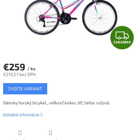
Z
ZADARMO
A
D
€259
/ ks
A
€210,57 bez DPH
Jednotková
R
ZVOĽTE VARIANT
cena:
M
Dámsky horský bicykel , veľkosť kolies 26", farba: ružová.
O
Detailné informácie