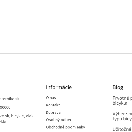
Informácie
Blog
O nás
Prvotné 
interbike.sk
bicykla
Kontakt
490000
Doprava
Výber spr
ke.sk, bicykle, elek
typu bicy
Osobný odber
ykle
Obchodné podmienky
Užitočná