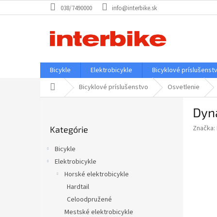
Prejsť
038/7490000
info@interbike.sk
na
obsah
Bicykle
Elektrobicykle
Bicyklové príslušenst
Domov
Bicyklové príslušenstvo
Osvetlenie
B
Dyn
o
Preskočiť
č
Značka:
Kategórie
kategórie
n
ý
Bicykle
p
Elektrobicykle
a
Horské elektrobicykle
n
e
Hardtail
l
Celoodpružené
Mestské elektrobicykle