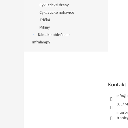
Cyklistické dresy
Cyklistické nohavice
Tričká
Mikiny
Dámske oblečenie
Infralampy
Z
á
p
ä
t
Kontakt
i
e
info
@
038/7
interbi
trobic