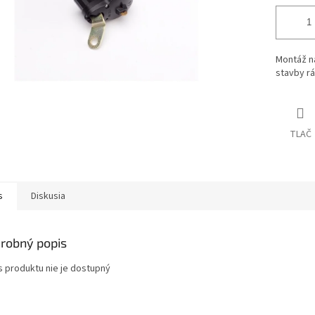
Montáž na
stavby r
TLAČ
s
Diskusia
robný popis
s produktu nie je dostupný