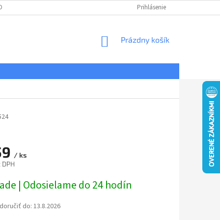
DNÉ PODMIENKY
OCHRANA OSOBNÝCH ÚDAJOV
Prihlásenie
REKLAMÁCIE
NÁKUPNÝ
Prázdny košík
KOŠÍK
524
59
/ ks
z DPH
ová
lade | Odosielame do 24 hodín
oručiť do:
13.8.2026