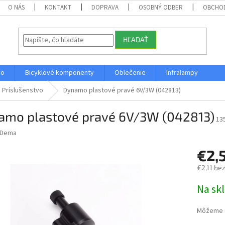
O NÁS
KONTAKT
DOPRAVA
OSOBNÝ ODBER
OBCHO
HĽADAŤ
vo
Bicyklové komponenty
Oblečenie
Infralampy
Príslušenstvo
Dynamo plastové pravé 6V/3W (042813)
amo plastové pravé 6V/3W (042813)
13
Dema
€2,
€2,11 be
Jednotk
Na sk
cena:
Môžeme d