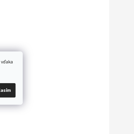
 vďaka
lasím