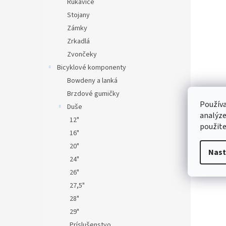
Rukavice
Stojany
Zámky
Zrkadlá
Zvončeky
Bicyklové komponenty
Bowdeny a lanká
Brzdové gumičky
Používa
Duše
analýze
12"
použite
16"
20"
Nast
24"
26"
27,5"
28"
29"
Príslušenstvo