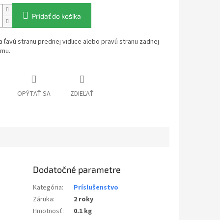
Pridať do košíka
 ľavú stranu prednej vidlice alebo pravú stranu zadnej
ámu.
OPÝTAŤ SA
ZDIEĽAŤ
Dodatočné parametre
Kategória
:
Príslušenstvo
Záruka
:
2 roky
Hmotnosť
:
0.1 kg