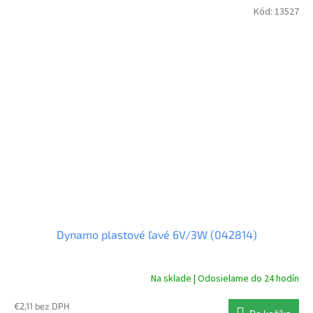
Kód:
13527
Dynamo plastové ľavé 6V/3W (042814)
Na sklade | Odosielame do 24 hodín
€2,11 bez DPH