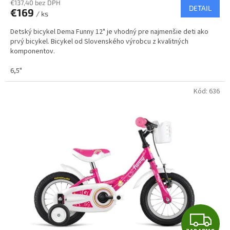
R
€137,40 bez DPH
DETAIL
€169
/ ks
M
Detský bicykel Dema Funny 12" je vhodný pre najmenšie deti ako
O
prvý bicykel. Bicykel od Slovenského výrobcu z kvalitných
komponentov.
6,5"
Kód:
636
Z