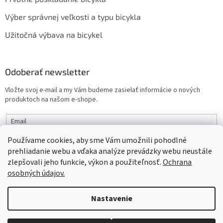
Výber správnej veľkosti a typu bicykla
Užitočná výbava na bicykel
Odoberať newsletter
Vložte svoj e-mail a my Vám budeme zasielať informácie o nových
produktoch na našom e-shope.
Email
Používame cookies, aby sme Vám umožnili pohodlné
PRIHLÁSIŤ SA
prehliadanie webu a vďaka analýze prevádzky webu neustále
zlepšovali jeho funkcie, výkon a použiteľnosť.
Ochrana
osobných údajov.
Vytvoril Shoptet
Nastavenie
Objednaný tovar si môžete prevziať osobne v predajni SELEKTRA,
Copyright 2026
interbike
. Všetky práva vyhradené.
Upraviť