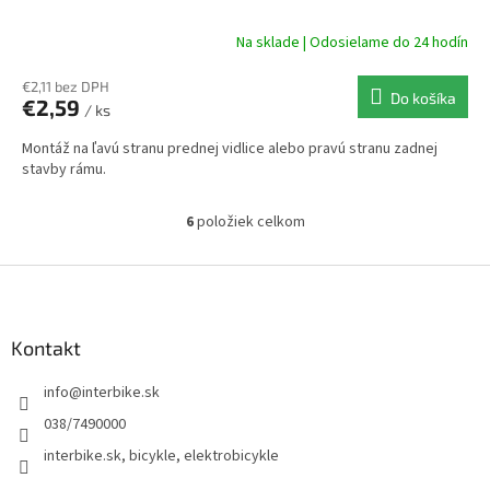
Na sklade | Odosielame do 24 hodín
€2,11 bez DPH
Do košíka
€2,59
/ ks
Montáž na ľavú stranu prednej vidlice alebo pravú stranu zadnej
stavby rámu.
6
položiek celkom
O
v
l
Z
á
á
d
p
a
ä
Kontakt
c
t
i
info
@
interbike.sk
i
e
p
e
038/7490000
r
interbike.sk, bicykle, elektrobicykle
v
k