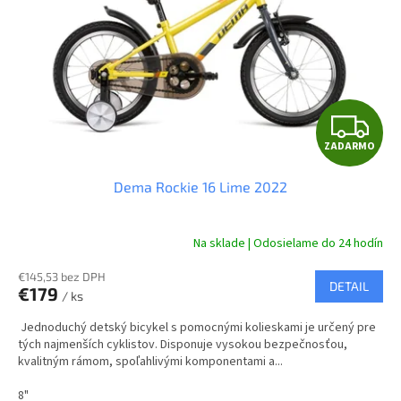
r
d
o
u
d
k
u
t
k
o
t
v
Z
o
ZADARMO
v
A
Dema Rockie 16 Lime 2022
D
A
Na sklade | Odosielame do 24 hodín
R
€145,53 bez DPH
DETAIL
€179
/ ks
M
Jednoduchý detský bicykel s pomocnými kolieskami je určený pre
O
tých najmenších cyklistov. Disponuje vysokou bezpečnosťou,
kvalitným rámom, spoľahlivými komponentami a...
8"