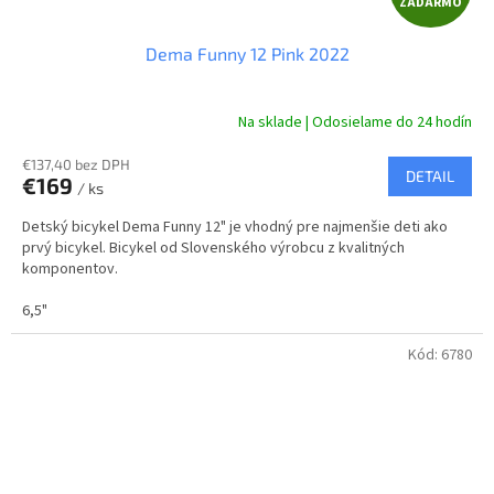
ZADARMO
A
Dema Funny 12 Pink 2022
D
A
Na sklade | Odosielame do 24 hodín
R
€137,40 bez DPH
DETAIL
€169
/ ks
M
Detský bicykel Dema Funny 12" je vhodný pre najmenšie deti ako
O
prvý bicykel. Bicykel od Slovenského výrobcu z kvalitných
komponentov.
6,5"
Kód:
6780