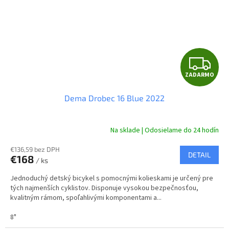
Z
ZADARMO
A
Dema Drobec 16 Blue 2022
D
A
Na sklade | Odosielame do 24 hodín
R
€136,59 bez DPH
DETAIL
€168
/ ks
M
Jednoduchý detský bicykel s pomocnými kolieskami je určený pre
O
tých najmenších cyklistov. Disponuje vysokou bezpečnosťou,
kvalitným rámom, spoľahlivými komponentami a...
8"