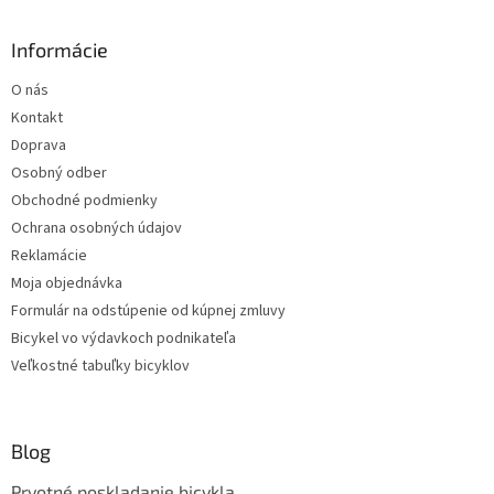
y
v
Informácie
ý
p
O nás
i
s
Kontakt
u
Doprava
Osobný odber
Obchodné podmienky
Ochrana osobných údajov
Reklamácie
Moja objednávka
Formulár na odstúpenie od kúpnej zmluvy
Bicykel vo výdavkoch podnikateľa
Veľkostné tabuľky bicyklov
Blog
Prvotné poskladanie bicykla