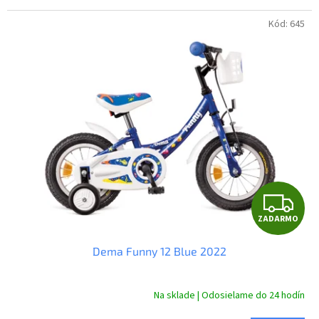
Kód:
645
Z
ZADARMO
A
Dema Funny 12 Blue 2022
D
A
Na sklade | Odosielame do 24 hodín