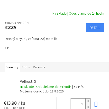
D
A
Na sklade | Odosielame do 24 hodín
R
€182,93 bez DPH
€225
DETAIL
M
Detský bicykel, veľkosť 20", metallic.
O
11"
Varianty
Popis
Diskusia
Veľkosť: S
Na sklade | Odosielame do 24 hodín
| 5944/S
Môžeme doručiť do:
13.8.2026
Do 
€13,90
/ ks
€11,30 bez DPH