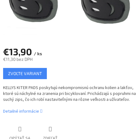
€13,90
/ ks
€11,30 bez DPH
Jednotková
ZVOĽTE VARIANT
cena:
KELLYS KITER PADS poskytujú nekompromisnú ochranu kolien a lakťov,
ktoré sú náchylné na zranenia pri bicyklovaní. Prichádzajú s popruhmi na
suchý zips, čo ich robí nastaviteľnými na rôzne veľkosti a užívateľov.
Detailné informácie
OPÝTAŤ SA
ZDIEĽAŤ