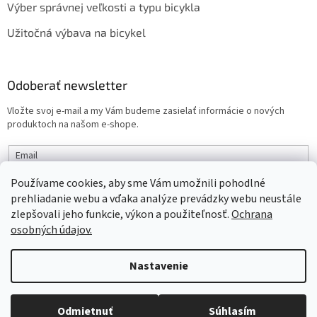
Výber správnej veľkosti a typu bicykla
Užitočná výbava na bicykel
Odoberať newsletter
Vložte svoj e-mail a my Vám budeme zasielať informácie o nových
produktoch na našom e-shope.
Email
Používame cookies, aby sme Vám umožnili pohodlné
PRIHLÁSIŤ SA
prehliadanie webu a vďaka analýze prevádzky webu neustále
zlepšovali jeho funkcie, výkon a použiteľnosť.
Ochrana
osobných údajov.
Vytvoril Shoptet
Nastavenie
Objednaný tovar si môžete prevziať osobne v predajni SELEKTRA,
Copyright 2026
interbike
. Všetky práva vyhradené.
Upraviť
Družstevná 1143/24, Partizánske, tel.: 038/7490000. Všetok tovar je
Odmietnuť
Súhlasím
nastavenie cookies