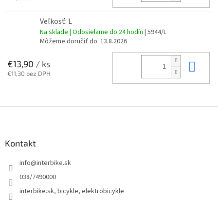
Veľkosť: L
Na sklade | Odosielame do 24 hodín
| 5944/L
Môžeme doručiť do:
13.8.2026
Do 
€13,90
/ ks
€11,30 bez DPH
Z
á
p
ä
Kontakt
t
info
@
interbike.sk
i
e
038/7490000
interbike.sk, bicykle, elektrobicykle