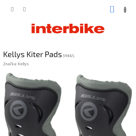
Prejsť
NÁKUP
na
obsah
KOŠÍK
Kellys Kiter Pads
5944/L
Značka:
Kellys