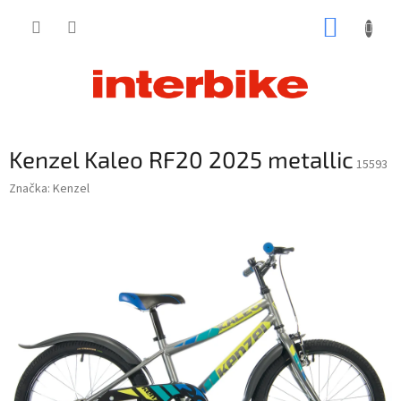
Prejsť
NÁKUP
na
obsah
KOŠÍK
Kenzel Kaleo RF20 2025 metallic
15593
Značka:
Kenzel