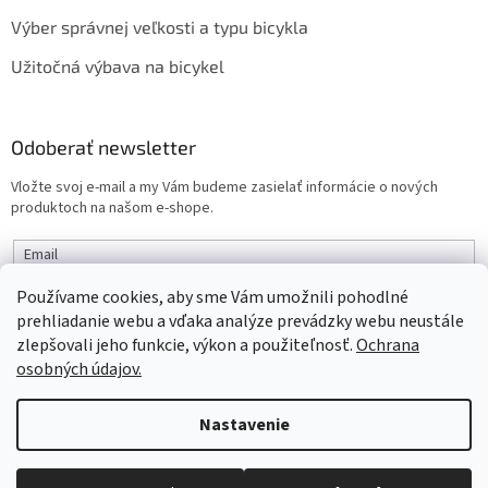
Výber správnej veľkosti a typu bicykla
Užitočná výbava na bicykel
Odoberať newsletter
Vložte svoj e-mail a my Vám budeme zasielať informácie o nových
produktoch na našom e-shope.
Email
Používame cookies, aby sme Vám umožnili pohodlné
PRIHLÁSIŤ SA
prehliadanie webu a vďaka analýze prevádzky webu neustále
zlepšovali jeho funkcie, výkon a použiteľnosť.
Ochrana
osobných údajov.
Vytvoril Shoptet
Nastavenie
Objednaný tovar si môžete prevziať osobne v predajni SELEKTRA,
Copyright 2026
interbike
. Všetky práva vyhradené.
Upraviť