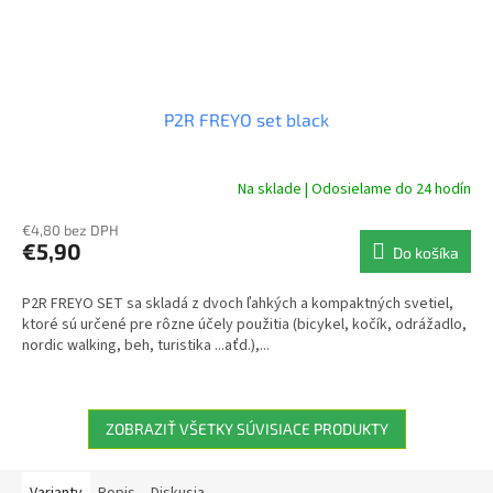
P2R FREYO set black
Na sklade | Odosielame do 24 hodín
€4,80 bez DPH
€5,90
Do košíka
P2R FREYO SET sa skladá z dvoch ľahkých a kompaktných svetiel,
ktoré sú určené pre rôzne účely použitia (bicykel, kočík, odrážadlo,
nordic walking, beh, turistika ...aťd.),...
ZOBRAZIŤ VŠETKY SÚVISIACE PRODUKTY