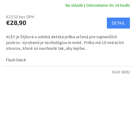
Na sklade | Odosielame do 24 hodín
€23,50 bez DPH
€28,90
DETAIL
ACEY je štýlová a odolná detská prilba určená pre najmenších
jazdcov. Vyrobená je techlológiou In mold.. Prilba má 10 vetracích
otvorov, ktoré sú navrhnuté tak, aby lepšie...
Flash black
Kód:
6692