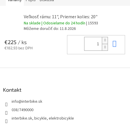
Varianty
Popis
Diskusia
Veľkosť rámu: 11", Priemer kolies: 20"
Na sklade | Odosielame do 24 hodín
| 15593
Môžeme doručiť do:
11.8.2026
Do 
€225
/ ks
€182,93 bez DPH
Z
á
p
ä
Kontakt
t
info
@
interbike.sk
i
e
038/7490000
interbike.sk, bicykle, elektrobicykle