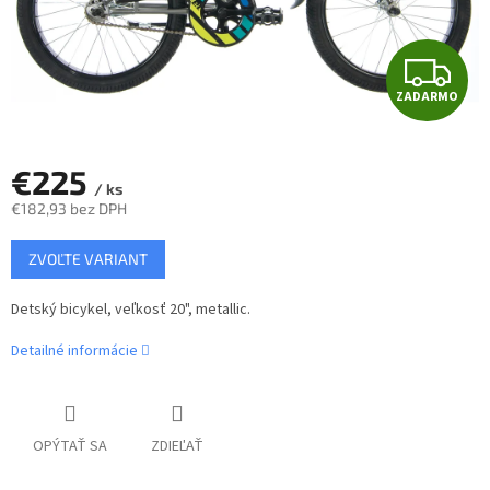
Z
ZADARMO
A
D
€225
/ ks
A
€182,93 bez DPH
Jednotková
R
ZVOĽTE VARIANT
cena:
M
Detský bicykel, veľkosť 20", metallic.
O
Detailné informácie
OPÝTAŤ SA
ZDIEĽAŤ