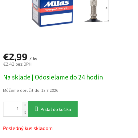
€2,99
/ ks
€2,43 bez DPH
Jednotková
Na sklade | Odosielame do 24 hodín
cena:
Môžeme doručiť do:
13.8.2026
Pridať do košíka
Posledný kus skladom