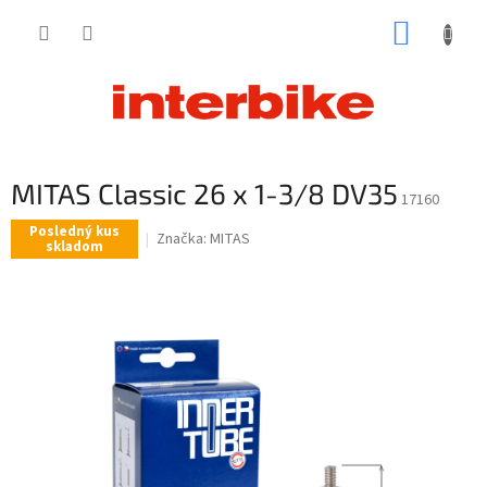
Prejsť
NÁKUP
na
obsah
KOŠÍK
MITAS Classic 26 x 1-3/8 DV35
17160
Posledný kus
Značka:
MITAS
skladom