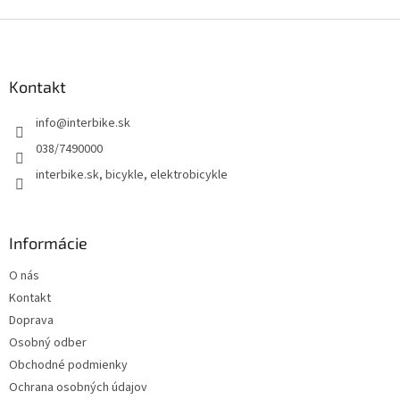
Z
á
p
ä
Kontakt
t
info
@
interbike.sk
i
e
038/7490000
interbike.sk, bicykle, elektrobicykle
Informácie
O nás
Kontakt
Doprava
Osobný odber
Obchodné podmienky
Ochrana osobných údajov