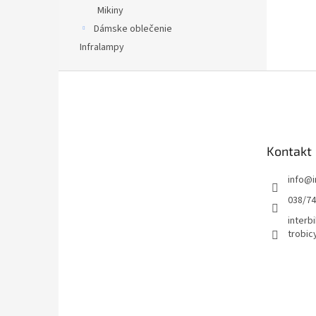
Mikiny
Dámske oblečenie
Infralampy
Z
á
p
ä
t
Kontakt
i
e
info
@
038/7
interbi
trobic