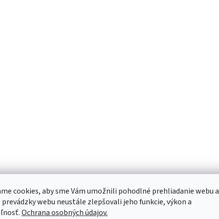
d
a
c
i
e
p
r
v
k
y
v
ý
p
i
s
u
me cookies, aby sme Vám umožnili pohodlné prehliadanie webu a
 prevádzky webu neustále zlepšovali jeho funkcie, výkon a
ľnosť.
Ochrana osobných údajov.