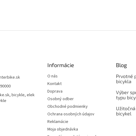
Informácie
Blog
O nás
Prvotné 
interbike.sk
bicykla
Kontakt
490000
Doprava
Výber spr
ke.sk, bicykle, elek
typu bicy
Osobný odber
ykle
Obchodné podmienky
Užitočná
bicykel
Ochrana osobných údajov
Reklamácie
Moja objednávka