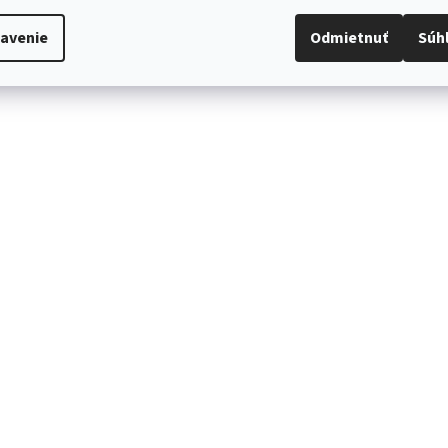
avenie
Odmietnuť
Súh