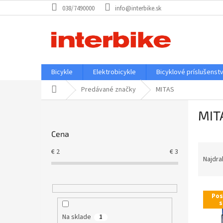
Prejsť
038/7490000
info@interbike.sk
na
obsah
Bicykle
Elektrobicykle
Bicyklové príslušenst
Domov
Predávané značky
MITAS
B
MIT
o
č
Cena
n
R
ý
€
2
€
3
a
p
Najdra
d
a
e
n
V
n
e
Pos
ý
i
l
s
p
e
Na sklade
1