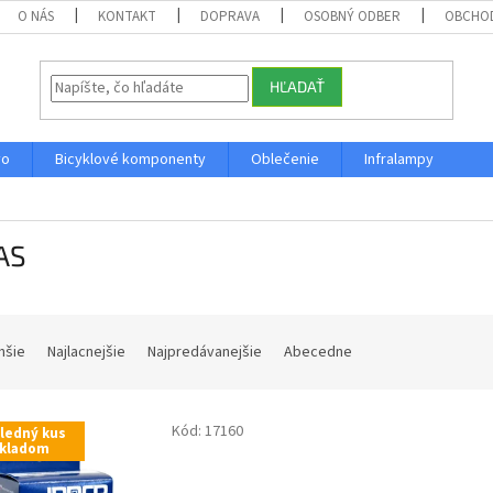
O NÁS
KONTAKT
DOPRAVA
OSOBNÝ ODBER
OBCHO
HĽADAŤ
vo
Bicyklové komponenty
Oblečenie
Infralampy
AS
hšie
Najlacnejšie
Najpredávanejšie
Abecedne
Kód:
17160
ledný kus
kladom