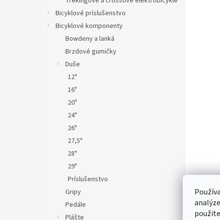
Trekingové a crossové elektrobicykle
Bicyklové príslušenstvo
Bicyklové komponenty
Bowdeny a lanká
Brzdové gumičky
Duše
12"
16"
20"
24"
26"
27,5"
28"
29"
Príslušenstvo
Používa
Gripy
analýze
Pedále
použite
Plášte