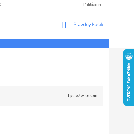
DNÉ PODMIENKY
OCHRANA OSOBNÝCH ÚDAJOV
Prihlásenie
REKLAMÁCIE
NÁKUPNÝ
Prázdny košík
KOŠÍK
1
položiek celkom