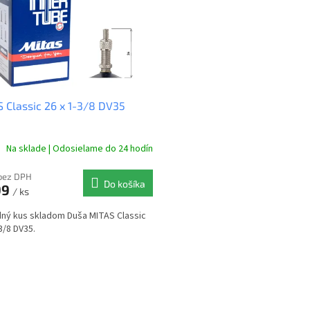
 Classic 26 x 1-3/8 DV35
Na sklade | Odosielame do 24 hodín
bez DPH
Do košíka
99
/ ks
ný kus skladom Duša MITAS Classic
3/8 DV35.
O
v
l
á