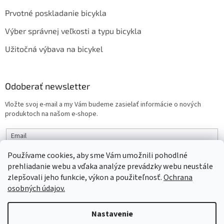
Prvotné poskladanie bicykla
Výber správnej veľkosti a typu bicykla
Užitočná výbava na bicykel
Odoberať newsletter
Vložte svoj e-mail a my Vám budeme zasielať informácie o nových
produktoch na našom e-shope.
Email
Používame cookies, aby sme Vám umožnili pohodlné
PRIHLÁSIŤ SA
prehliadanie webu a vďaka analýze prevádzky webu neustále
zlepšovali jeho funkcie, výkon a použiteľnosť.
Ochrana
osobných údajov.
Vytvoril Shoptet
Nastavenie