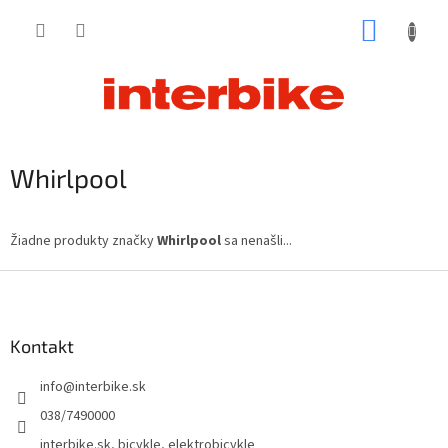
Prejsť
NÁKUP
na
obsah
KOŠÍK
Whirlpool
Žiadne produkty značky
Whirlpool
sa nenašli...
Z
á
p
ä
Kontakt
t
info
@
interbike.sk
i
e
038/7490000
interbike.sk, bicykle, elektrobicykle