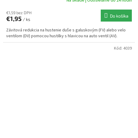
Na sklade | Odosielame do 24 hodín
€1,59 bez DPH
Do košíka
€1,95
/ ks
Závitová redukcia na hustenie duše s galuskovým (FV) alebo velo
ventilom (DV) pomocou hustilky s hlavicou na auto ventil (AV).
Kód:
4039