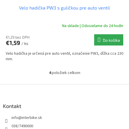
Velo hadička PW3 s guličkou pre auto ventil
Na sklade | Odosielame do 24 hodín
€1,29 bez DPH
Do košíka
€1,59
/ ks
Velo hadička je určená pre auto ventil, označenie PW3, dĺžka cca 230
mm.
4
položiek celkom
O
v
l
Z
á
á
d
p
a
ä
Kontakt
c
t
i
info
@
interbike.sk
i
e
p
e
038/7490000