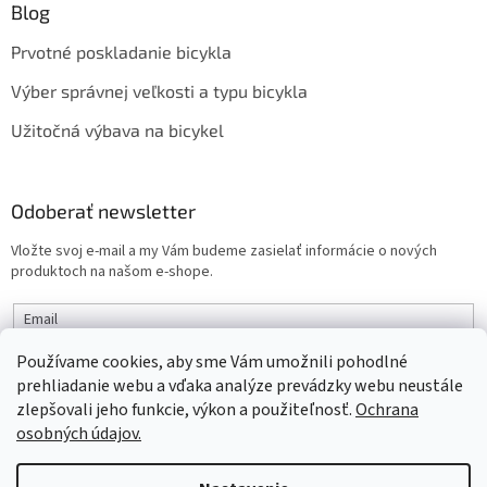
Blog
Prvotné poskladanie bicykla
Výber správnej veľkosti a typu bicykla
Užitočná výbava na bicykel
Odoberať newsletter
Vložte svoj e-mail a my Vám budeme zasielať informácie o nových
produktoch na našom e-shope.
Email
Používame cookies, aby sme Vám umožnili pohodlné
PRIHLÁSIŤ SA
prehliadanie webu a vďaka analýze prevádzky webu neustále
zlepšovali jeho funkcie, výkon a použiteľnosť.
Ochrana
osobných údajov.
Vytvoril Shoptet