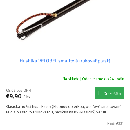
r
d
o
u
d
k
u
t
k
o
t
v
o
v
Hustilka VELOBEL smaltová (rukoväť plast)
Na sklade | Odosielame do 24 hodín
€8,05 bez DPH
Do košíka
€9,90
/ ks
Klasická nožná hustilka s výklopnou opierkou, oceľové smaltované
telo s plastovou rukoväťou, hadička na DV (klasický) ventil.
Kód:
6331