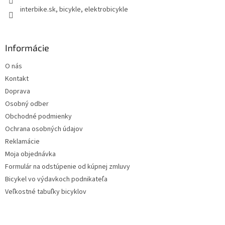
r
interbike.sk, bicykle, elektrobicykle
v
k
y
v
Informácie
ý
p
O nás
i
s
Kontakt
u
Doprava
Osobný odber
Obchodné podmienky
Ochrana osobných údajov
Reklamácie
Moja objednávka
Formulár na odstúpenie od kúpnej zmluvy
Bicykel vo výdavkoch podnikateľa
Veľkostné tabuľky bicyklov